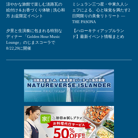
涼やかな旅館で楽しむ淡路瓦の
ミシュラン三つ星・中東久人シ
絵付け＆お香づくり体験 | 洗心和
ェフによる、心と味覚を満たす2
方 お盆限定イベント
日間限りの美食リトリート ―
THE PASONA
夕景と生演奏に包まれる特別な
【ハローキティアップルラン
ディナー 「Golden Hour Music
ド】最新イベント情報まとめ
Lounge」のじまスコーラで
8/22,29に開催