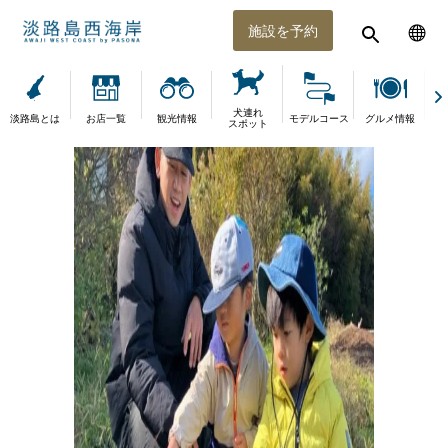
施設を予約
犬連れ
淡路島とは
お店一覧
観光情報
モデルコース
グルメ情報
体
スポット