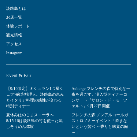
淡路島とは
お店一覧
体験レポート
観光情報
アクセス
Instagram
Event & Fair
【9/10限定】ミシュラン1つ星シ
Auberge フレンチの森で特別な一
ェフ×醸造料理人。淡路島の恵み
夜を過ごす。没入型ディナーコ
とイタリア料理の感性が交わる
ンサート『サロン・ド・モーツ
特別ディナー
ァルト』9月27日開催
夏休みはのじまスコーラへ
フレンチの森 ノンアルコールガ
8/15.16は淡路島の竹を使った流
ストロノミーイベント「飲まな
しそうめん体験
いという贅沢 ～香りと味覚の館
～」