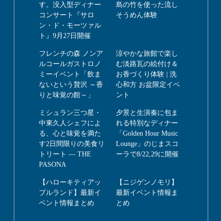
す。没入型ディナー
島の竹を使った流し
コンサート『サロ
そうめん体験
ン・ド・モーツァル
ト』9月27日開催
フレンチの森 ノンア
涼やかな旅館で楽し
ルコールガストロノ
む淡路瓦の絵付け＆
ミーイベント「飲ま
お香づくり体験 | 洗
ないという贅沢 ～香
心和方 お盆限定イベ
りと味覚の館～」
ント
ミシュラン三つ星・
夕景と生演奏に包ま
中東久人シェフによ
れる特別なディナー
る、心と味覚を満た
「Golden Hour Music
す2日間限りの美食リ
Lounge」のじまスコ
トリート ― THE
ーラで8/22,29に開催
PASONA
【ハローキティアッ
【ニジゲンノモリ】
プルランド】最新イ
最新イベント情報ま
ベント情報まとめ
とめ