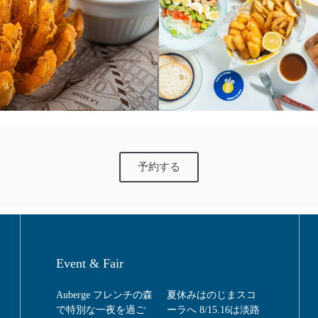
予約する
Event & Fair
Auberge フレンチの森
夏休みはのじまスコ
で特別な一夜を過ご
ーラへ 8/15.16は淡路