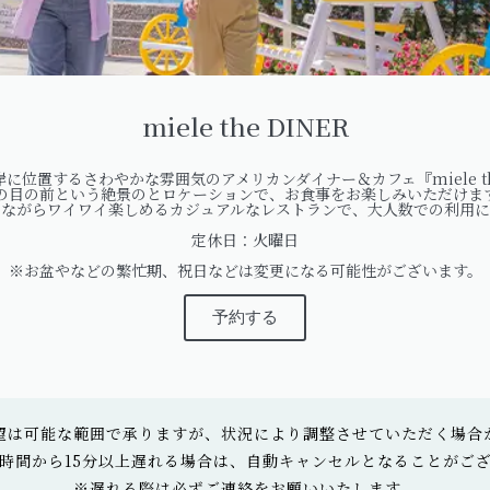
miele the DINER
に位置するさわやかな雰囲気のアメリカンダイナー＆カフェ『miele the
の目の前という絶景のとロケーションで、お食事をお楽しみいただけま
しながらワイワイ楽しめるカジュアルなレストランで、大人数での利用に
定休日：火曜日
※お盆やなどの繁忙期、祝日などは変更になる可能性がございます。
予約する
望は可能な範囲で承りますが、状況により調整させていただく場合
時間から15分以上遅れる場合は、自動キャンセルとなることがご
※遅れる際は必ずご連絡をお願いいたします。