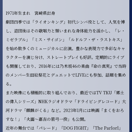
1971年生まれ 宮崎県出身
劇団四季では「ライオンキング」初代シンバ役として、人気を博
し、退団後はその歌唱力と類いまれな身体能力を活かし、「レ・
ミゼラブル」「ミス・サイゴン」「ルドルフ・ザ・ラストキス」
を始め数多くのミュージカルに出演。豊かな表現力で多彩なキャ
ラクターを演じ分け、ストレートプレイも好評。定期的にライブ
も開催しており、2016年には乃木坂46の楽曲『命の真実』で当時
のメンバー生田絵梨花とデュエットでLIVEにも参加、話題を集め
る。
また映像にも積極的に取り組んでおり、最近ではTV TKU「郷土
の偉入シリーズ」NHKラジオドラマ「ドライビングレコード」大
河ドラマ「麒麟がくる」など。2023年1月には映画「まくをおろ
すな！」「火面～嘉吉の箭弓一揆」も公開。
近年の舞台では「パレード」「DOG FIGHT」「The Parlorl」