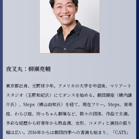
夜叉丸：柳瀬亮輔
東京都出身、元野球少年。アメリカの大学を中退後、マリアート
スタジオ（玉野和紀氏）にてダンスを始める。劇団扉座（横内謙
介氏）、Steps（横山由和氏）を経て、現在フリー。Steps、音楽
座、わらび座、坊っちゃん劇場など、数々の団体、作品で主演。
多彩な経歴から好青年から熱血漢、女形、コメディと演技の振り
幅は広い。2016年からは劇団四季への客演も始まり、「CATS」