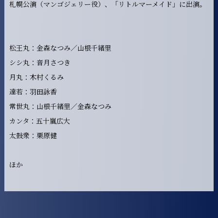
札幌公演（マンゴジェリー役）、「リトルマーメイド」に出演。
松王丸：金森なつみ／山根千緒里
シシ丸：音月さつき
月丸：木村くるみ
達若：羽田詠香
常世丸：山根千緒里／金森なつみ
カンタ：五十嵐広大
太鼓衆：栗原健
ほか