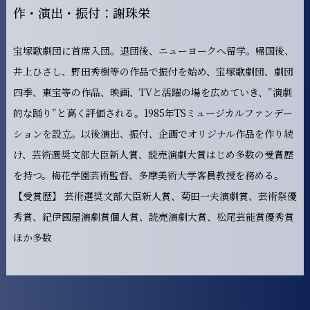
作・演出・振付：謝珠栄
宝塚歌劇団に首席入団。退団後、ニューヨークへ留学。帰国後、
井上ひさし、野田秀樹等の作品で振付を始め、宝塚歌劇団、劇団
四季、東宝等の作品、映画、TVと活躍の場を広めていき、”演劇
的な踊り”と高く評価される。1985年TSミュージカルファンデー
ションを設立。以後演出、振付、企画でオリジナル作品を作り続
け、芸術選奨文部大臣新人賞、読売演劇大賞はじめ多数の受賞歴
を持つ。梅花学園芸術監督、多摩美術大学客員教授を務める。
【受賞歴】 芸術選奨文部大臣新人賞、菊田一夫演劇賞、芸術祭優
秀賞、紀伊國屋演劇賞個人賞、読売演劇大賞、松尾芸能賞優秀賞
ほか多数