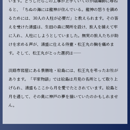
います。どうしたらこの工事が上手くいくのか陰陽師に尋ね
ると、「ちぬの海には龍神が住んでいる。龍神の怒りを鎮め
るためには、30人の人柱が必要だ」と教えられます。その答
えを受けた清盛は、生田の森に関所を設け、旅人を捕えて牢
に入れ、人柱にしようとしていました。無実の旅人たちが助
けを求める声が、清盛に仕える侍童・松王丸の胸を痛めま
す。そして、松王丸がとった選択は——
淡路市岩屋にある景勝地・絵島には、松王丸を弔ったお社が
あります。「平家物語」では絵島は月見の名所として取り上
げられ、清盛もここから月を愛でたとされています。絵島と
月を通して、その奥に神戸の夢を描いていたのかもしれませ
ん。