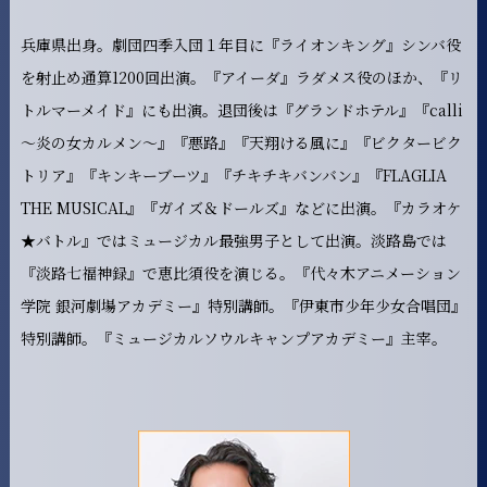
兵庫県出身。劇団四季入団１年目に『ライオンキング』シンバ役
を射止め通算1200回出演。『アイーダ』ラダメス役のほか、『リ
トルマーメイド』にも出演。退団後は『グランドホテル』『calli
～炎の女カルメン～』『悪路』『天翔ける風に』『ビクタービク
トリア』『キンキーブーツ』『チキチキバンバン』『FLAGLIA
THE MUSICAL』『ガイズ＆ドールズ』などに出演。『カラオケ
★バトル』ではミュージカル最強男子として出演。淡路島では
『淡路七福神録』で恵比須役を演じる。『代々木アニメーション
学院 銀河劇場アカデミー』特別講師。『伊東市少年少女合唱団』
特別講師。『ミュージカルソウルキャンプアカデミー』主宰。