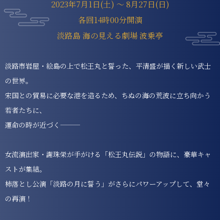
2023年7月1日(土) ～ 8月27日(日)
各回14時00分開演
淡路島 海の見える劇場 波乗亭
淡路市岩屋・絵島の上で松王丸と誓った、平清盛が描く新しい武士
の世界。
宋国との貿易に必要な港を造るため、ちぬの海の荒波に立ち向かう
若者たちに、
運命の時が近づく———
女流演出家・謝珠栄が手がける「松王丸伝説」の物語に、豪華キャ
ストが集結。
杮落とし公演「淡路の月に誓う」がさらにパワーアップして、堂々
の再演！