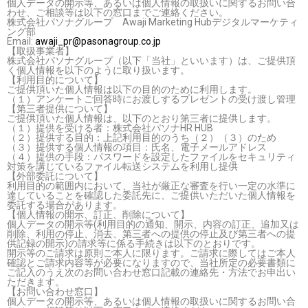
個人データの開示等、あるいは個人情報の取扱いに関するお問い合
わせ、ご相談等は以下の窓口までご連絡ください。
株式会社パソナグループ Awaji Marketing Hubデジタルマーケティ
ング部
Email:
awaji_pr@pasonagroup.co.jp
【取扱事業者】
株式会社パソナグループ（以下「当社」といいます）は、ご提供頂
く個人情報を以下のように取り扱います。
【利用目的について】
ご提供頂いた個人情報は以下の目的のために利用します。
（１）アンケートご回答時にお渡しするプレゼントの受け渡し管理
【第三者提供について】
ご提供頂いた個人情報は、以下のとおり第三者に提供します。
（１）提供を受ける者：株式会社パソナHR HUB
（２）提供する目的：上記利用目的のうち（２）（３）のため
（３）提供する個人情報の項目：氏名、電子メールアドレス
（４）提供の手段：パスワードを設定したファイルをセキュリティ
対策を講じているファイル転送システムを利用し提供
【外部委託について】
利用目的の範囲内において、当社が厳正な審査を行い一定の水準に
達していることを確認した委託先に、ご提供いただいた個人情報を
委託する場合があります。
【個人情報の開示、訂正、削除について】
個人データの開示等(利用目的の通知、開示、内容の訂正、追加又は
削除、利用の停止、消去、第三者への提供の停止及び第三者への提
供記録の開示)の請求等に係る手続きは以下のとおりです。
開示等のご請求は原則ご本人に限ります。ご請求に際してはご本人
確認とご請求内容等が必要になりますので、当社所定の必要書類に
ご記入のうえ次のお問い合わせ窓口記載の連絡先・方法でお申出い
ただきます。
【お問い合わせ窓口】
個人データの開示等、あるいは個人情報の取扱いに関するお問い合