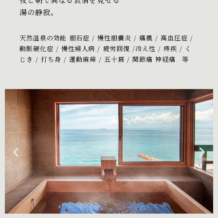
湯の静寂。
天然温泉の効能 胆石症 / 慢性胆嚢炎 / 痛風 / 高血圧症
/
動脈硬化症 / 慢性婦人病 / 疲労回復 /冷え性 / 痔疾
/ く
じき / 打ち身 / 運動麻痺 / 五十肩 / 関節痛 神経痛 等