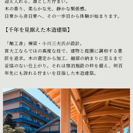
迎え入れる、凛とした佇まい。
木の香り、柔らかな光、静かな緊張感。
日常から非日常へ、その一歩目から体験が始まります。
【千年を見据えた木造建築】
「鵤工舎」棟梁・小川三夫氏が設計。
宮大工ならではの高度な技で、建物と庭園に調和する意
匠を追求。
木の選定から加工、細部の納まりに至るまで
妥協のない仕上がり。
それは宿泊施設の枠を超え、何百
年先にも誇れる佇まいを目指した木造建築。