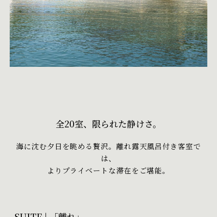
全20室、限られた静けさ。
海に沈む夕日を眺める贅沢。離れ露天風呂付き客室で
は、
よりプライベートな滞在をご堪能。
SUITE | 「離れ」