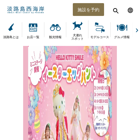
施設を予約
犬連れ
淡路島とは
お店一覧
観光情報
モデルコース
グルメ情報
体
スポット