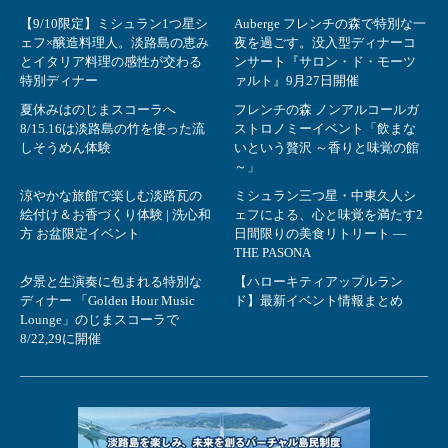
【9/10限定】ミシュラン1つ星シ
Auberge フレンチの森で特別な一
ェフ×醸造料理人。淡路島の恵み
夜を過ごす。没入型ディナーコ
とイタリア料理の感性が交わる
ンサート『サロン・ド・モーツ
特別ディナー
ァルト』9月27日開催
夏休みはのじまスコーラへ
フレンチの森 ノンアルコールガ
8/15.16は淡路島の竹を使った流
ストロノミーイベント「飲まな
しそうめん体験
いという贅沢 ～香りと味覚の館
～」
涼やかな旅館で楽しむ淡路瓦の
ミシュラン三つ星・中東久人シ
絵付け＆お香づくり体験 | 洗心和
ェフによる、心と味覚を満たす2
方 お盆限定イベント
日間限りの美食リトリート ―
THE PASONA
夕景と生演奏に包まれる特別な
【ハローキティアップルラン
ディナー 「Golden Hour Music
ド】最新イベント情報まとめ
Lounge」のじまスコーラで
8/22,29に開催