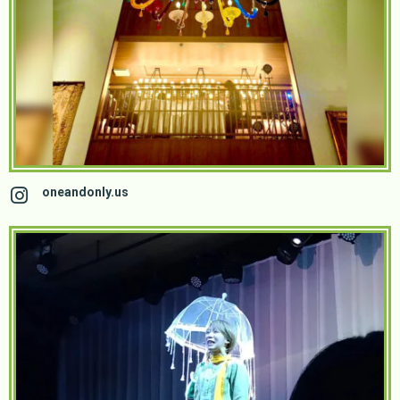
oneandonly.us