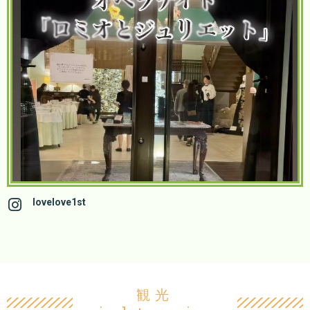
lovelove1st
観光