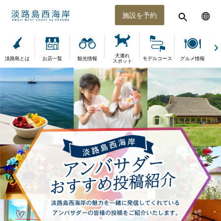
施設を予約
犬連れ
淡路島とは
お店一覧
観光情報
モデルコース
グルメ情報
体
スポット