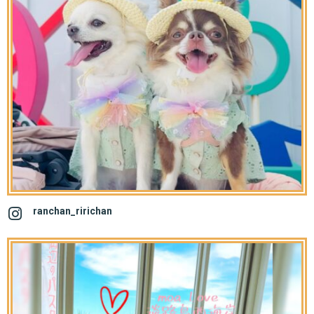
ranchan_ririchan