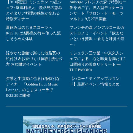
【9/10限定】ミシュラン1つ星シ
Auberge フレンチの森で特別な一
ェフ×醸造料理人。淡路島の恵み
夜を過ごす。没入型ディナーコ
とイタリア料理の感性が交わる
ンサート『サロン・ド・モーツ
特別ディナー
ァルト』9月27日開催
夏休みはのじまスコーラへ
フレンチの森 ノンアルコールガ
8/15.16は淡路島の竹を使った流
ストロノミーイベント「飲まな
しそうめん体験
いという贅沢 ～香りと味覚の館
～」
涼やかな旅館で楽しむ淡路瓦の
ミシュラン三つ星・中東久人シ
絵付け＆お香づくり体験 | 洗心和
ェフによる、心と味覚を満たす2
方 お盆限定イベント
日間限りの美食リトリート ―
THE PASONA
夕景と生演奏に包まれる特別な
【ハローキティアップルラン
ディナー 「Golden Hour Music
ド】最新イベント情報まとめ
Lounge」のじまスコーラで
8/22,29に開催