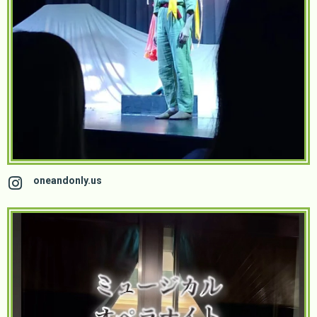
oneandonly.us