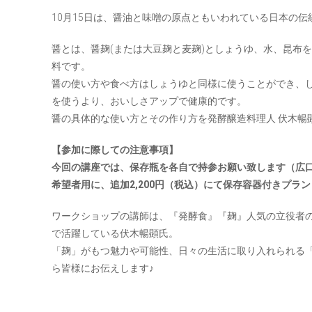
10月15日は、醤油と味噌の原点ともいわれている日本の伝
醤とは、醤麹(または大豆麹と麦麹)としょうゆ、水、昆布
料です。
醤の使い方や食べ方はしょうゆと同様に使うことができ、
を使うより、おいしさアップで健康的です。
醤の具体的な使い方とその作り方を発酵醸造料理人 伏木暢
【参加に際しての注意事項】
今回の講座では、保存瓶を各自で持参お願い致します（広口
希望者用に、追加2,200円（税込）にて保存容器付きプラ
ワークショップの講師は、『発酵食』『麹』人気の立役者
で活躍している伏木暢顕氏。
「麹」がもつ魅力や可能性、日々の生活に取り入れられる
ら皆様にお伝えします♪