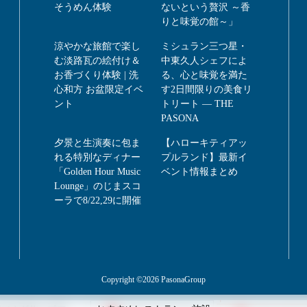
そうめん体験
ないという贅沢 ～香
りと味覚の館～」
涼やかな旅館で楽し
ミシュラン三つ星・
む淡路瓦の絵付け＆
中東久人シェフによ
お香づくり体験 | 洗
る、心と味覚を満た
心和方 お盆限定イベ
す2日間限りの美食リ
ント
トリート ― THE
PASONA
夕景と生演奏に包ま
【ハローキティアッ
れる特別なディナー
プルランド】最新イ
「Golden Hour Music
ベント情報まとめ
Lounge」のじまスコ
ーラで8/22,29に開催
Copyright ©2026 PasonaGroup