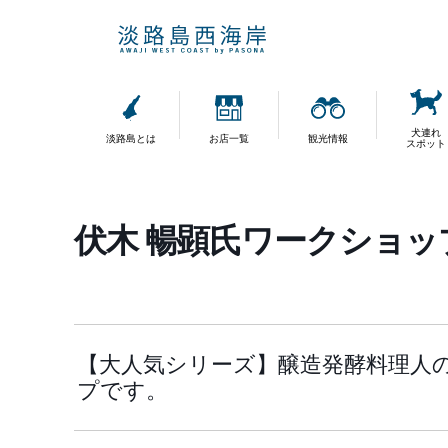
犬連れ
淡路島とは
お店一覧
観光情報
スポット
伏木 暢顕氏ワークショ
【大人気シリーズ】醸造発酵料理人
プです。