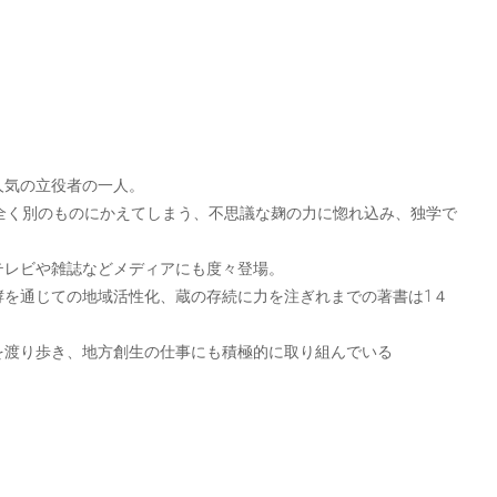
人気の立役者の一人。
全く別のものにかえてしまう、不思議な麹の力に惚れ込み、独学で
テレビや雑誌などメディアにも度々登場。
酵を通じての地域活性化、蔵の存続に力を注ぎれまでの著書は1４
を渡り歩き、地方創生の仕事にも積極的に取り組んでいる