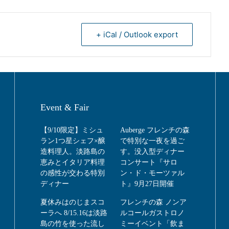
+ iCal / Outlook export
Event & Fair
【9/10限定】ミシュ
Auberge フレンチの森
ラン1つ星シェフ×醸
で特別な一夜を過ご
造料理人。淡路島の
す。没入型ディナー
恵みとイタリア料理
コンサート『サロ
の感性が交わる特別
ン・ド・モーツァル
ディナー
ト』9月27日開催
夏休みはのじまスコ
フレンチの森 ノンア
ーラへ 8/15.16は淡路
ルコールガストロノ
島の竹を使った流し
ミーイベント「飲ま