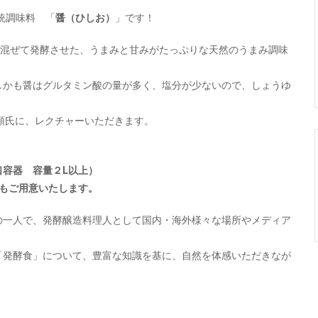
統調味料 「
醤（ひしお）
」です！
を混ぜて発酵させた、うまみと甘みがたっぷりな天然のうまみ調味
しかも醤はグルタミン酸の量が多く、塩分が少ないので、しょうゆ
顕氏に、レクチャーいただきます。
容器 容量２L以上）
ンもご用意いたします。
の一人で、発酵醸造料理人として国内・海外様々な場所やメディア
「発酵食」について、豊富な知識を基に、自然を体感いただきなが