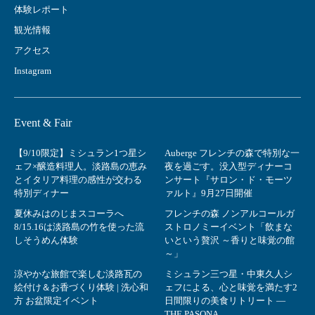
体験レポート
観光情報
アクセス
Instagram
Event & Fair
【9/10限定】ミシュラン1つ星シ
Auberge フレンチの森で特別な一
ェフ×醸造料理人。淡路島の恵み
夜を過ごす。没入型ディナーコ
とイタリア料理の感性が交わる
ンサート『サロン・ド・モーツ
特別ディナー
ァルト』9月27日開催
夏休みはのじまスコーラへ
フレンチの森 ノンアルコールガ
8/15.16は淡路島の竹を使った流
ストロノミーイベント「飲まな
しそうめん体験
いという贅沢 ～香りと味覚の館
～」
涼やかな旅館で楽しむ淡路瓦の
ミシュラン三つ星・中東久人シ
絵付け＆お香づくり体験 | 洗心和
ェフによる、心と味覚を満たす2
方 お盆限定イベント
日間限りの美食リトリート ―
THE PASONA