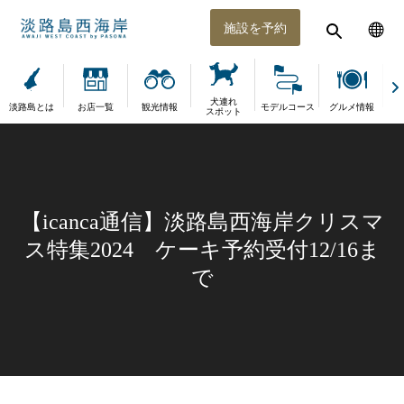
施設を予約
犬連れ
淡路島とは
お店一覧
観光情報
モデルコース
グルメ情報
体
スポット
【icanca通信】淡路島西海岸クリスマ
ス特集2024 ケーキ予約受付12/16ま
で