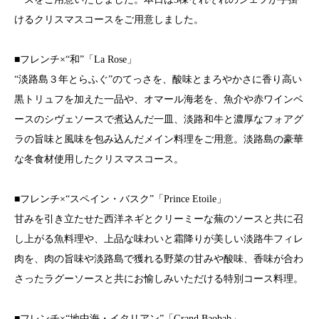
けるクリスマスコースをご用意しました。
■フレンチ×“和”「La Rose」
“淡路島３年とらふぐ”のてっさを、酸味とまろやかさに香り高い
黒トリュフを加えた一品や、オマール海老を、魚介や赤ワインベ
ースのシヴェソースで煮込んだ一皿、淡路和牛と濃厚なフォアグ
ラの旨味と風味を包み込んだメイン料理をご用意。淡路島の豪華
な冬食材使用したクリスマスコース。
■フレンチ×“スペイン・バスク”「Prince Etoile」
甘みを引き立たせた西洋ネギとクリーミーな蕪のソースと共に召
し上がる魚料理や、上品な味わいと霜降りが美しい淡路牛フィレ
肉を、肉の旨味や淡路島で獲れる野菜の甘みや酸味、香味が合わ
さったラグーソースと共にお愉しみいただける特別コース料理。
■フレンチ×“地中海・イタリアン”「Grand Baobab」