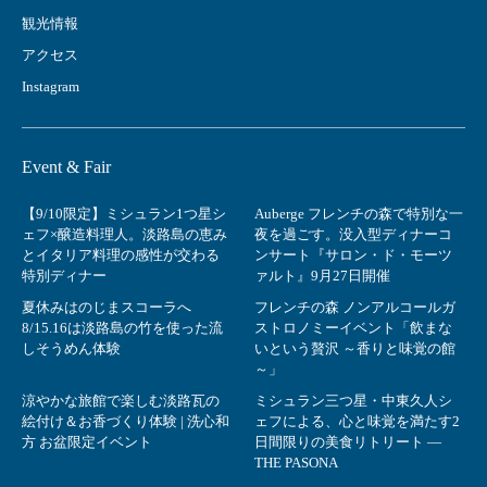
観光情報
アクセス
Instagram
Event & Fair
【9/10限定】ミシュラン1つ星シ
Auberge フレンチの森で特別な一
ェフ×醸造料理人。淡路島の恵み
夜を過ごす。没入型ディナーコ
とイタリア料理の感性が交わる
ンサート『サロン・ド・モーツ
特別ディナー
ァルト』9月27日開催
夏休みはのじまスコーラへ
フレンチの森 ノンアルコールガ
8/15.16は淡路島の竹を使った流
ストロノミーイベント「飲まな
しそうめん体験
いという贅沢 ～香りと味覚の館
～」
涼やかな旅館で楽しむ淡路瓦の
ミシュラン三つ星・中東久人シ
絵付け＆お香づくり体験 | 洗心和
ェフによる、心と味覚を満たす2
方 お盆限定イベント
日間限りの美食リトリート ―
THE PASONA