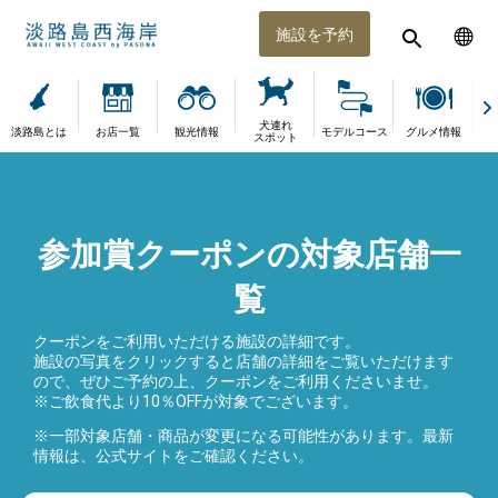
施設を予約
犬連れ
淡路島とは
お店一覧
観光情報
モデルコース
グルメ情報
体
スポット
参加賞クーポンの対象店舗一
覧
クーポンをご利用いただける施設の詳細です。
施設の写真をクリックすると店舗の詳細をご覧いただけます
ので、ぜひご予約の上、クーポンをご利用くださいませ。
※ご飲食代より10％OFFが対象でございます。
※一部対象店舗・商品が変更になる可能性があります。最新
情報は、公式サイトをご確認ください。