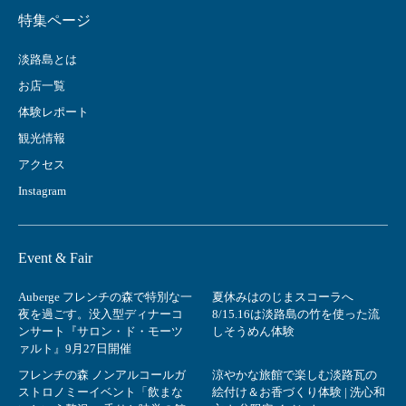
特集ページ
淡路島とは
お店一覧
体験レポート
観光情報
アクセス
Instagram
Event & Fair
Auberge フレンチの森で特別な一
夏休みはのじまスコーラへ
夜を過ごす。没入型ディナーコ
8/15.16は淡路島の竹を使った流
ンサート『サロン・ド・モーツ
しそうめん体験
ァルト』9月27日開催
フレンチの森 ノンアルコールガ
涼やかな旅館で楽しむ淡路瓦の
ストロノミーイベント「飲まな
絵付け＆お香づくり体験 | 洗心和