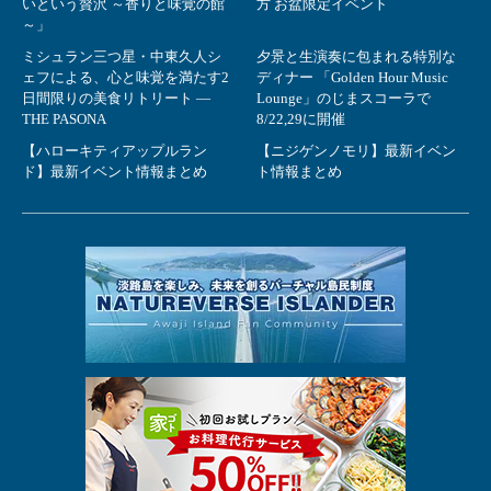
いという贅沢 ～香りと味覚の館
方 お盆限定イベント
～」
ミシュラン三つ星・中東久人シ
夕景と生演奏に包まれる特別な
ェフによる、心と味覚を満たす2
ディナー 「Golden Hour Music
日間限りの美食リトリート ―
Lounge」のじまスコーラで
THE PASONA
8/22,29に開催
【ハローキティアップルラン
【ニジゲンノモリ】最新イベン
ド】最新イベント情報まとめ
ト情報まとめ