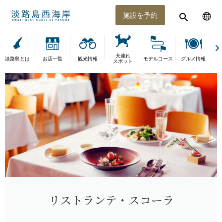
施設を予約
犬連れ
淡路島とは
お店一覧
観光情報
モデルコース
グルメ情報
体
スポット
リストランテ・スコーラ