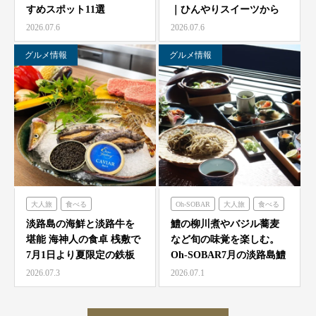
すめスポット11選
｜ひんやりスイーツから
農家レストラン「陽・燦燦」
ミエレザガーデン
絶品グルメまで徹底紹…
2026.07.6
2026.07.6
シェフガーデン
ハローキティショーボックス
ニジゲンノモリ
のじまスコーラ
グルメ情報
グルメ情報
クラフトサーカス
大人旅
食べる
Oh-SOBAR
大人旅
食べる
海神人の食卓
淡路島の海鮮と淡路牛を
鱧の柳川煮やバジル蕎麦
堪能 海神人の食卓 桟敷で
など旬の味覚を楽しむ。
7月1日より夏限定の鉄板
Oh-SOBAR7月の淡路島鱧
焼きコース4種が登…
会席
2026.07.3
2026.07.1