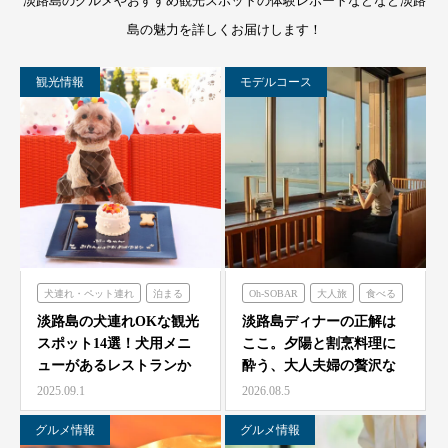
淡路島のグルメやおすすめ観光スポットの体験レポートなどなど淡路
島の魅力を詳しくお届けします！
観光情報
モデルコース
犬連れ・ペット連れ
泊まる
Oh-SOBAR
大人旅
食べる
ミエレザガーデン
青海波
淡路島の犬連れOKな観光
淡路島ディナーの正解は
スポット14選！犬用メニ
ここ。夕陽と割烹料理に
のじまスコーラ
ューがあるレストランか
酔う、大人夫婦の贅沢な
シェフガーデン
らペット可ホテルまで…
一夜をモダン蕎麦割烹
2025.09.1
2026.08.5
O…
グルメ情報
グルメ情報