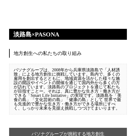
淡路島×PASONA
地方創生への私たちの取り組み
パソナグループは、2008年から兵庫県淡路島で「人材誘
致」による地方創生に挑戦しています。島内で、多くの
雇用を創出するとともに、地域資源を活かした様々な施
設の開設やイベントの開催を通じて国内外から多くの方
が訪れています。淡路島のプロジェクトを通じて私たち
が目指すことー。それは、真に豊かな生き方・働き方が
できる「Smart Life Initiative」の実現です。淡路島を「美
食の島」「文化芸術の島」「健康の島」として 世界で最
も先進的で豊かな生き方・働き方ができる場所にすべ
く、しっかり未来を見据え挑戦しつづけてまいります。
パソナグループが挑戦する地方創生