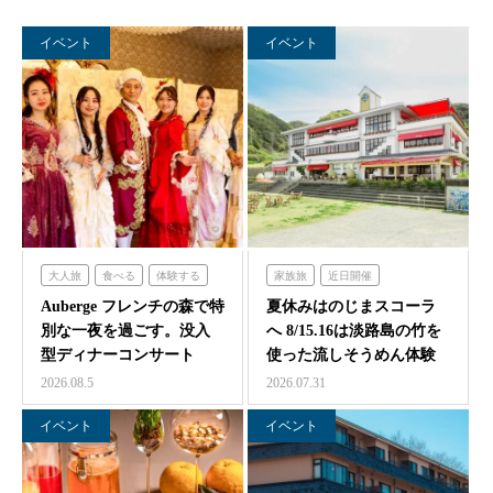
イベント
イベント
大人旅
食べる
体験する
家族旅
近日開催
泊まる
フレンチの森
のじまスコーラ
Auberge フレンチの森で特
夏休みはのじまスコーラ
別な一夜を過ごす。没入
へ 8/15.16は淡路島の竹を
型ディナーコンサート
使った流しそうめん体験
『サロン・ド・モ…
2026.08.5
2026.07.31
イベント
イベント