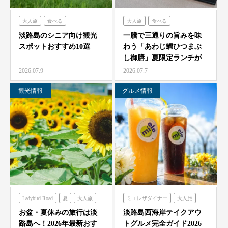
大人旅
食べる
大人旅
食べる
フレンチの森
古酒の舎
海神人の食卓
淡路島のシニア向け観光
一膳で三通りの旨みを味
スポットおすすめ10選
わう「あわじ鯛ひつまぶ
禅坊靖寧
のじまスコーラ
し御膳」夏限定ランチが
農家レストラン「陽・燦燦」
7/1より海神人の食卓 …
2026.07.9
2026.07.7
観光情報
グルメ情報
Ladybird Road
夏
大人旅
ミエレザダイナー
大人旅
家族旅
フレンチの森
家族旅
食べる
お盆・夏休みの旅行は淡
淡路島西海岸テイクアウ
路島へ！2026年最新おす
トグルメ完全ガイド2026
グランシャリオ
ハローキティスマイル