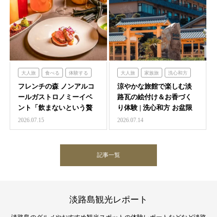
大人旅
食べる
体験する
大人旅
家族旅
洗心和方
フレンチの森
体験する
泊まる
フレンチの森 ノンアルコ
涼やかな旅館で楽しむ淡
ールガストロノミーイベ
路瓦の絵付け＆お香づく
ント「飲まないという贅
り体験 | 洗心和方 お盆限
沢 ～香りと味覚の館～…
定イベント
2026.07.15
2026.07.14
記事一覧
淡路島観光レポート