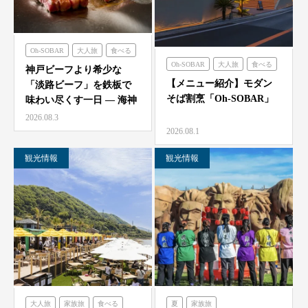
Oh-SOBAR
大人旅
食べる
Oh-SOBAR
大人旅
食べる
のじまスコーラ
海神人の食卓
神戸ビーフより希少な
【メニュー紹介】モダン
「淡路ビーフ」を鉄板で
そば割烹「Oh-SOBAR」
味わい尽くす一日 — 海神
人（アマン）の食卓
2026.08.3
「桟…
2026.08.1
観光情報
観光情報
大人旅
家族旅
食べる
夏
家族旅