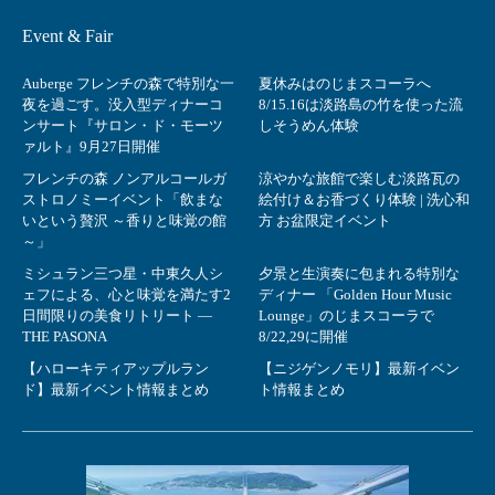
Event & Fair
Auberge フレンチの森で特別な一
夏休みはのじまスコーラへ
夜を過ごす。没入型ディナーコ
8/15.16は淡路島の竹を使った流
ンサート『サロン・ド・モーツ
しそうめん体験
ァルト』9月27日開催
フレンチの森 ノンアルコールガ
涼やかな旅館で楽しむ淡路瓦の
ストロノミーイベント「飲まな
絵付け＆お香づくり体験 | 洗心和
いという贅沢 ～香りと味覚の館
方 お盆限定イベント
～」
ミシュラン三つ星・中東久人シ
夕景と生演奏に包まれる特別な
ェフによる、心と味覚を満たす2
ディナー 「Golden Hour Music
日間限りの美食リトリート ―
Lounge」のじまスコーラで
THE PASONA
8/22,29に開催
【ハローキティアップルラン
【ニジゲンノモリ】最新イベン
ド】最新イベント情報まとめ
ト情報まとめ