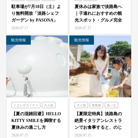
シェフガーデン
農家レストラン「陽・燦燦」
駐車場が7月18日（土）よ
夏休みは家族で淡路島へ
り無料開放「淡路シェフ
｜子連れにおすすめの観
シェフガーデン
ガーデン by PASONA」
光スポット・グルメ完全
ニジゲンノモリ
「Ladyb…
ガイド
2026.07.17
2026.07.17
観光情報
観光情報
ミエレザダイナー
大人旅
大人旅
家族旅
食べる
家族旅
食べる
体験する
体験する
のじまスコーラ
【夏の混雑回避】HELLO
【夏限定特典】淡路島の
KITTY SMILEを満喫する
絶景イタリアンレストラ
ハローキティスマイル
夏休みの過ごし方
ンでお食事すると、のじ
ま動物園の入場券をプレ
2026.07.15
2026.07.15