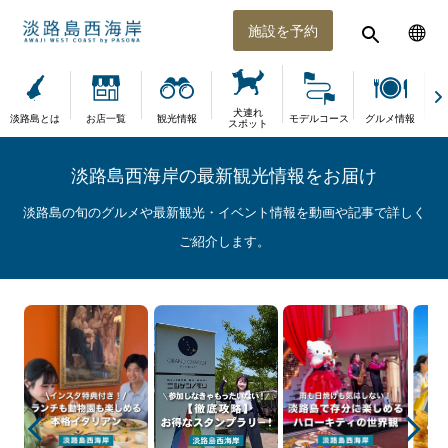
施設を予約
犬連れ
淡路島とは
お店一覧
観光情報
モデルコース
グルメ情報
体
スポット
淡路島西海岸の最新観光情報をお届け
淡路島の旬のグルメや最新観光・イベント情報を動画や記事で詳しく
ご紹介します。