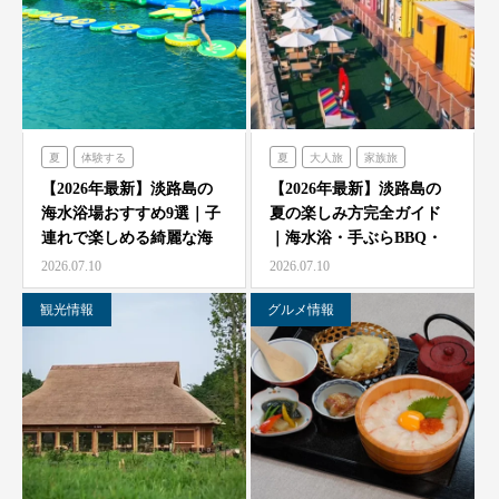
夏
体験する
夏
大人旅
家族旅
のじまスコーラ
食べる
体験する
禅坊靖寧
【2026年最新】淡路島の
【2026年最新】淡路島の
海水浴場おすすめ9選｜子
夏の楽しみ方完全ガイド
シェフガーデン
ハローキティスマイル
連れで楽しめる綺麗な海
｜海水浴・手ぶらBBQ・
オーシャンテラス
ミエレ
と海開き情報
子供の遊び場と絶景…
2026.07.10
2026.07.10
グランシャリオ
シェフガーデン
観光情報
グルメ情報
クラフトサーカス
ニジゲンノモリ