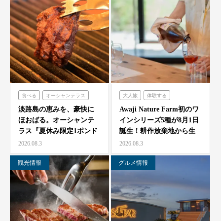
食べる
オーシャンテラス
大人旅
体験する
農家レストラン「陽・燦燦」
淡路島の恵みを、豪快に
Awaji Nature Farm初のワ
ほおばる。オーシャンテ
インシリーズ5種が8月1日
ラス『夏休み限定1ポンド
誕生！耕作放棄地から生
ビーフフェア』7月25…
ま…
2026.08.3
2026.08.3
観光情報
グルメ情報