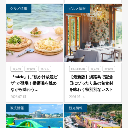
ゼ…
グルメ情報
グルメ情報
大人旅
家族旅
食べる
Oh-SOBAR
大人旅
家族旅
体験する
ミエレ
食べる
フレンチの森
『miele』に”桃かけ放題ピ
【最新版】淡路島で記念
ザ”が登場！播磨灘を眺め
日にぴったり島の旬食材
オーシャンテラス
ながら味わう…
を味わう特別別なレスト
のじまスコーラ
青海波
ラン7選
2026.07.15
2026.07.14
海神人の食卓
観光情報
観光情報