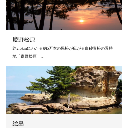
慶野松原
絵島