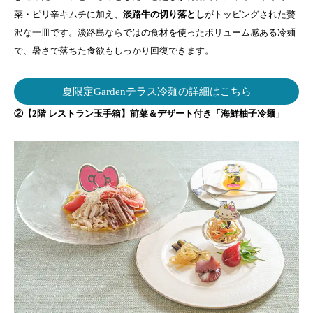
菜・ピリ辛キムチに加え、
淡路牛の切り落とし
がトッピングされた贅
沢な一皿です。淡路島ならではの食材を使ったボリューム感ある冷麺
で、暑さで落ちた食欲もしっかり回復できます。
夏限定Gardenテラス冷麺の詳細はこちら
②【2階 レストラン玉手箱】前菜＆デザート付き「海鮮柚子冷麺」