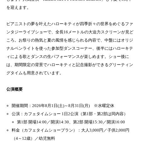
を迎えます。
ピアニストの夢を叶えたハローキティが四季折々の世界をめぐるファ
ンタジーライブショーで、全長16メートルの大迫力スクリーンが見ど
ころ。お祭りの熱気と夏の風情を感じられる内容で、中盤にはオリジ
ナルペンライトを使った参加型ダンスコーナー、後半にはハローキテ
ィによる歌とダンスの生パフォーマンスが楽しめます。ショー後に
は、期間限定の背景でハローキティと記念撮影ができるグリーティン
グタイムも用意されています。
公演概要
開催期間：2026年8月1日(土)～8月31日(月) ※水曜定休
公演：カフェタイムショー 1日2公演（第1部・第2部は同内容）
第1部 開場14:00／開演14:30、第2部 開場15:30／開演16:00
料金（カフェタイムショープラン）：大人3,000円／子供2,000円
（4～12歳）／幼児無料