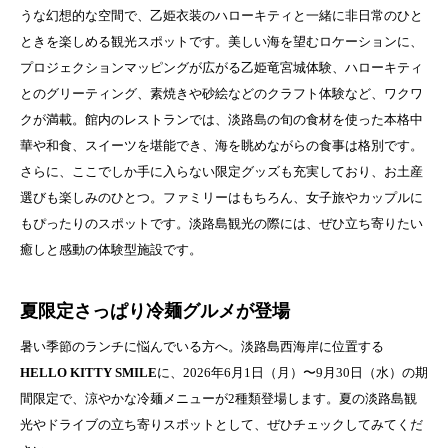
うな幻想的な空間で、乙姫衣装のハローキティと一緒に非日常のひと
ときを楽しめる観光スポットです。美しい海を望むロケーションに、
プロジェクションマッピングが広がる乙姫竜宮城体験、ハローキティ
とのグリーティング、素焼きや砂絵などのクラフト体験など、ワクワ
クが満載。館内のレストランでは、淡路島の旬の食材を使った本格中
華や和食、スイーツを堪能でき、海を眺めながらの食事は格別です。
さらに、ここでしか手に入らない限定グッズも充実しており、お土産
選びも楽しみのひとつ。ファミリーはもちろん、女子旅やカップルに
もぴったりのスポットです。淡路島観光の際には、ぜひ立ち寄りたい
癒しと感動の体験型施設です。
夏限定さっぱり冷麺グルメが登場
暑い季節のランチに悩んでいる方へ。淡路島西海岸に位置する
HELLO KITTY SMILE
に、2026年6月1日（月）〜9月30日（水）の期
間限定で、涼やかな冷麺メニューが2種類登場します。夏の淡路島観
光やドライブの立ち寄りスポットとして、ぜひチェックしてみてくだ