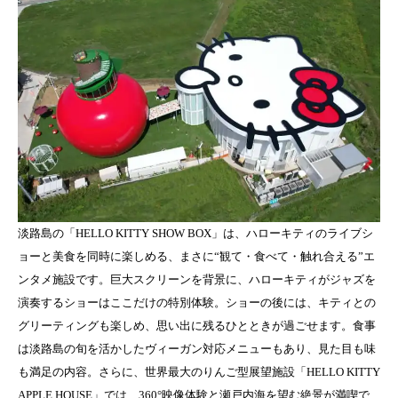
淡路島の「HELLO KITTY SHOW BOX」は、ハローキティのライブシ
ョーと美食を同時に楽しめる、まさに“観て・食べて・触れ合える”エ
ンタメ施設です。巨大スクリーンを背景に、ハローキティがジャズを
演奏するショーはここだけの特別体験。ショーの後には、キティとの
グリーティングも楽しめ、思い出に残るひとときが過ごせます。食事
は淡路島の旬を活かしたヴィーガン対応メニューもあり、見た目も味
も満足の内容。さらに、世界最大のりんご型展望施設「HELLO KITTY
APPLE HOUSE」では、360°映像体験と瀬戸内海を望む絶景が満喫で