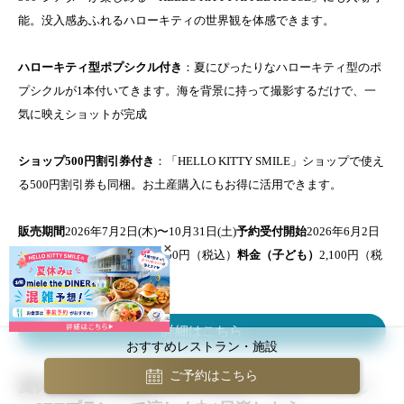
能。没入感あふれるハローキティの世界観を体感できます。
ハローキティ型ポプシクル付き
：夏にぴったりなハローキティ型のポ
プシクルが1本付いてきます。海を背景に持って撮影するだけで、一
気に映えショットが完成
ショップ500円割引券付き
：「HELLO KITTY SMILE」ショップで使え
る500円割引券も同梱。お土産購入にもお得に活用できます。
販売期間
2026年7月2日(木)〜10月31日(土)
予約受付開始
2026年6月2日
(火) 10:00〜
料金（大人）
3,100円（税込）
料金（子ども）
2,100円（税
込）
詳細はこちら
おすすめレストラン・施設
ご予約はこちら
夏休み限定 淡路島ハローキティ「1DAYファミリ