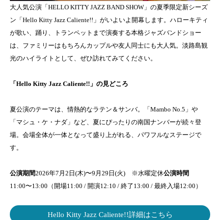
大人気公演「HELLO KITTY JAZZ BAND SHOW」の夏季限定新シーズ
ン「Hello Kitty Jazz Caliente!!」がいよいよ開幕します。ハローキティ
が歌い、踊り、トランペットまで演奏する本格ジャズバンドショー
は、ファミリーはもちろんカップルや友人同士にも大人気。淡路島観
光のハイライトとして、ぜひ訪れてみてください。
「Hello Kitty Jazz Caliente!!」の見どころ
夏公演のテーマは、情熱的なラテン＆サンバ。「Mambo No.5」や
「マシュ・ケ・ナダ」など、夏にぴったりの南国ナンバーが続々登
場。会場全体が一体となって盛り上がれる、パワフルなステージで
す。
公演期間
2026年7月2日(木)〜9月29日(火) ※水曜定休
公演時間
11:00〜13:00（開場11:00 / 開演12:10 / 終了13:00 / 最終入場12:00）
Hello Kitty Jazz Caliente!!詳細はこちら