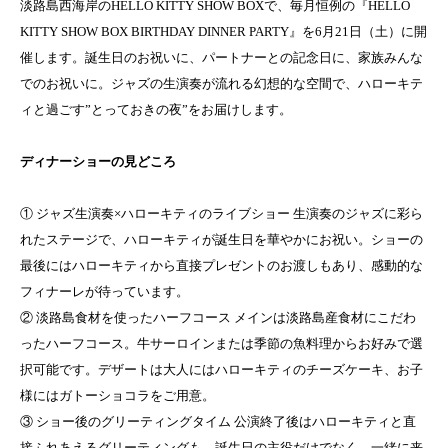
淡路島西海岸のHELLO KITTY SHOW BOXで、毎月恒例の『HELLO
KITTY SHOW BOX BIRTHDAY DINNER PARTY』を6月21日（土）に開
催します。誕生日のお祝いに、パートナーとの記念日に、家族みんな
でのお祝いに。ジャズの生演奏が流れる幻想的な空間で、ハローキテ
ィと過ごす”とっておきの夜”をお届けします。
ディナーショーの見どころ
① ジャズ生演奏×ハローキティのライブショー 生演奏のジャズに彩ら
れたステージで、ハローキティが誕生日を華やかにお祝い。ショーの
最後にはハローキティから直接プレゼントのお渡しもあり、感動的な
フィナーレが待っています。
② 淡路島食材を使ったハーフコース メインは淡路島産食材にこだわ
ったハーフコース。牛サーロインまたは季節の魚料理からお好みで選
択可能です。デザートは大人にはハローキティのチーズケーキ、お子
様にはガトーショコラをご用意。
③ ショー後のグリーティングタイム 公演終了後はハローキティと直
接ふれあえるグリーティングも。誕生日の主役だけでなく、一緒に来