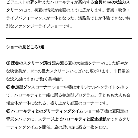
ピアニストの夢を叶えたハローキティが案内する
全長16mの大迫力ス
クリーン
には、初夏の情景が絵画のように広がります。音楽・映像・
ライブパフォーマンスが一体となった、淡路島でしか体験できない特
別なファンタジーライブショーです。
ショーの見どころ3選
① 圧巻のスクリーン演出
澄み渡る夏の大自然をテーマにした鮮やか
な映像美が、16mの巨大スクリーンいっぱいに広がります。非日常的
な没入感はまさに”動く美術館”。
② 参加型ダンスコーナー
ショー中盤はオリジナルペンライトを持っ
て、ハローキティと一緒に踊る参加型プログラム。子どもも大人も会
場全体が一体になれる、盛り上がり必至のコーナーです。
③ ハローキティとのグリーティングタイム
ショー終了後は夏限定の
背景をバックに、
ステージ上でハローキティと記念撮影
ができるグリ
ーティングタイムを開催。旅の思い出に残る一枚をぜひ。