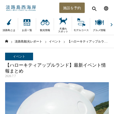
施設を予約
犬連れ
淡路島とは
お店一覧
観光情報
モデルコース
グルメ情報
体
スポット
淡路島観光レポート
イベント
【ハローキティアップルランド】最新イベント情報まとめ
ホーム
イベント
【ハローキティアップルランド】最新イベント情
報まとめ
2026.7.7