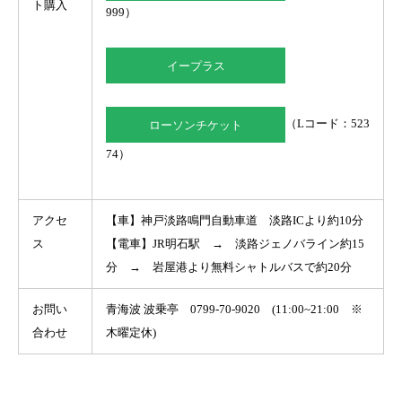
ト購入
999）
イープラス
（Lコード：523
ローソンチケット
74）
アクセ
【車】神戸淡路鳴門自動車道 淡路ICより約10分
ス
【電車】JR明石駅 → 淡路ジェノバライン約15
分 → 岩屋港より無料シャトルバスで約20分
お問い
青海波 波乗亭 0799-70-9020 (11:00~21:00 ※
合わせ
木曜定休)