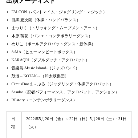
出演アーティスト
FALCON（パントマイム・ジャグリング・マジック）
目黒 宏次朗（体操・ハンドバランス）
まつりく（トリッキング・ムーブメントアート）
木原 萌花（バレエ・コンテポラリーダンス）
めりこ（ポールアクロバットダンス・新体操）
SiMA（ヒューマンビートボックス）
KARAQRI（ダブルダッチ・アクロバット）
音楽島-Music Island-（ジャズバンド）
鼓淡～KOTAN～（和太鼓集団）
CircusDuoま～ぶる（ジャグリング・体操アクロバット）
Sasuke（忍者パフォーマンス、アクロバット、アクション）
REstory（コンテンポラリーダンス）
日
2022年5月20日（金）～22日（日）5月28日（土）~31日
程
（火）