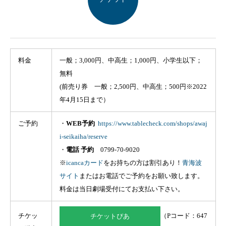
料金
一般；3,000円、中高生；1,000円、小学生以下；
無料
(前売り券 一般；2,500円、中高生；500円※2022
年4月15日まで）
ご予約
・
WEB予約
https://www.tablecheck.com/shops/awaj
i-seikaiha/reserve
・
電話 予約
0799-70-9020
※
icancaカード
をお持ちの方は割引あり！
青海波
サイト
またはお電話でご予約をお願い致します。
料金は当日劇場受付にてお支払い下さい。
チケッ
（Pコード：647
チケットぴあ