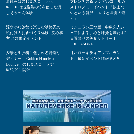
夏休みはのじまスコーラへ
フレンチの森 ノンアルコールガ
8/15.16は淡路島の竹を使った流
ストロノミーイベント「飲まな
しそうめん体験
いという贅沢 ～香りと味覚の館
～」
涼やかな旅館で楽しむ淡路瓦の
ミシュラン三つ星・中東久人シ
絵付け＆お香づくり体験 | 洗心和
ェフによる、心と味覚を満たす2
方 お盆限定イベント
日間限りの美食リトリート ―
THE PASONA
夕景と生演奏に包まれる特別な
【ハローキティアップルラン
ディナー 「Golden Hour Music
ド】最新イベント情報まとめ
Lounge」のじまスコーラで
8/22,29に開催