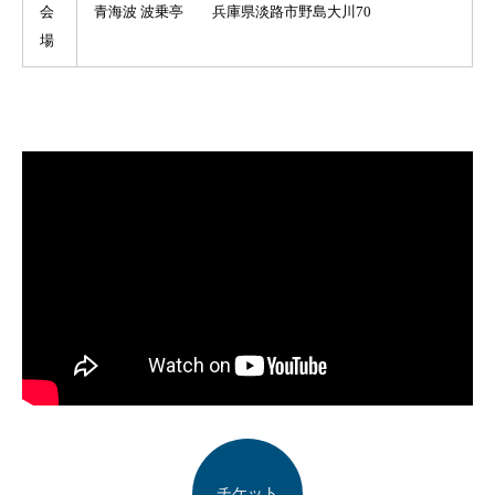
会
青海波 波乗亭 兵庫県淡路市野島大川70
場
チケット