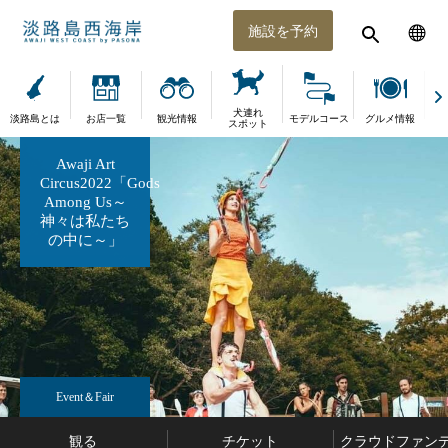
施設を予約
犬連れ
淡路島とは
お店一覧
観光情報
モデルコース
グルメ情報
体
スポット
Awaji Art
Circus2022「Gods
Among Us～
神々は私たち
の中に～」
Event＆Fair
観る
チケット
クラウドファン