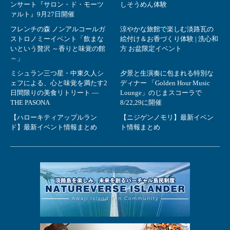
ンサート『サロン・ド・モーツ
しそうめん体験
ァルト』9月27日開催
フレンチの森 ノンアルコールガ
涼やかな旅館で楽しむ淡路瓦の
ストロノミーイベント「飲まな
絵付け＆お香づくり体験 | 洗心和
いという贅沢 ～香りと味覚の館
方 お盆限定イベント
～」
ミシュラン三つ星・中東久人シ
夕景と生演奏に包まれる特別な
ェフによる、心と味覚を満たす2
ディナー 「Golden Hour Music
日間限りの美食リトリート ―
Lounge」のじまスコーラで
THE PASONA
8/22,29に開催
【ハローキティアップルラン
【ニジゲンノモリ】最新イベン
ド】最新イベント情報まとめ
ト情報まとめ