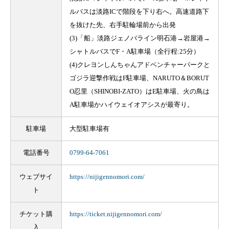
ルバスは淡路ICで階段を下り右へ。高速道路下
を抜けた先、右手駐輪場前から出発
(3)「船」淡路ジェノバライン明石港→岩屋港→
シャトルバスでF・A駐車場（全行程:25分）
(4)クレヨンしんちゃんアドベンチャーパークと
ゴジラ迎撃作戦はF駐車場、NARUTO＆BORUT
O忍里（SHINOBI-ZATO）はE駐車場、火の鳥は
A駐車場かハイウェイオアシスが最寄り。
駐車場
大型駐車場有
電話番号
0799-64-7061
ウェブサイ
https://nijigennomori.com/
ト
チケット購
https://ticket.nijigennomori.com/
入