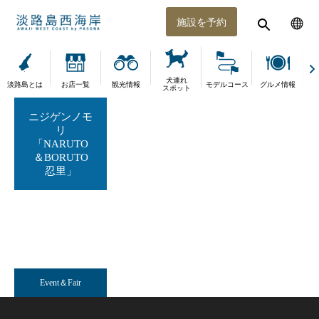
施設を予約
犬連れ
淡路島とは
お店一覧
観光情報
モデルコース
グルメ情報
体
スポット
ニジゲンノモ
リ
「NARUTO
＆BORUTO
忍里」
Event＆Fair