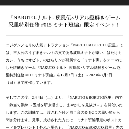
『NARUTO-ナルト- 疾風伝×リアル謎解きゲーム
忍里特別任務 #015 ミナト班編』限定イベント！
ニジゲンノモリの人気アトラクション「NARUTO＆BORUTO 忍里」で
は、主人公のうずまきナルトの父である波風ミナトが率い、はたけカ
カシ、うちはオビト、のはらリンが所属する「ミナト班」をテーマに
した謎解きゲーム『NARUTO-ナルト- 疾風伝×リアル謎解きゲーム 忍
里特別任務 #015 ミナト班編』を12月3日（土）～2023年3月5日
（日）まで開催しています。
そしてこの度、2月4日（土）より、「NARUTO＆BORUTO忍里」内で
「鈴当て訓練 ～五感を研ぎ澄まし、まやかしを見抜け～」を開催いた
します。この訓練では、渡された鈴と同じ音の鈴を2つの黒い箱から
聞き分けます。見事、成功された方には、ミナト班編限定のポストカ
ードをプレゼント！外れた場合も、「NARUTO＆BORUTO 忍里」内の