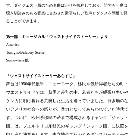
す。ダイジェスト版のため名曲ばかりを抜粋しており、誰でも一度は
聴き馴染みのある音楽に合わせた素晴らしい歌声とダンスを間近で見
ることができます。
第一部 ミュージカル「ウェストサイドストーリー」より
America
Tonight-Balcony Scene
Somewhere他
「ウェストサイドストーリーあらすじ」
舞台は1950年代後半、ニューヨーク。
移民や低所得者たちの町・
ウエストサイドでは、貧困と差別の中、若者たちが縄張り争いや
ケンカに明け暮れる荒廃した生活を送っていました。行き場のな
いアメリカ社会への怒りが、暴力となってあらわれていた時代で
す。ついに、
欧州系移民の若者で構成されるギャング「ジェット
団」は、プエルトリコ系移民のギャング「シャーク団」に決闘を
申し込む決意をします。中立地帯で行われるダンスパーティーの