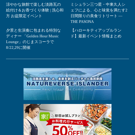
涼やかな旅館で楽しむ淡路瓦の
ミシュラン三つ星・中東久人シ
絵付け＆お香づくり体験 | 洗心和
ェフによる、心と味覚を満たす2
方 お盆限定イベント
日間限りの美食リトリート ―
THE PASONA
夕景と生演奏に包まれる特別な
【ハローキティアップルラン
ディナー 「Golden Hour Music
ド】最新イベント情報まとめ
Lounge」のじまスコーラで
8/22,29に開催