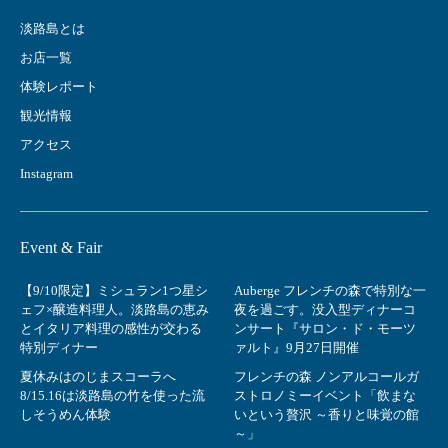
淡路島とは
お店一覧
体験レポート
観光情報
アクセス
Instagram
Event & Fair
【9/10限定】ミシュラン1つ星シ
Auberge フレンチの森で特別な一
ェフ×醸造料理人。淡路島の恵み
夜を過ごす。没入型ディナーコ
とイタリア料理の感性が交わる
ンサート『サロン・ド・モーツ
特別ディナー
ァルト』9月27日開催
夏休みはのじまスコーラへ
フレンチの森 ノンアルコールガ
8/15.16は淡路島の竹を使った流
ストロノミーイベント「飲まな
しそうめん体験
いという贅沢 ～香りと味覚の館
～」