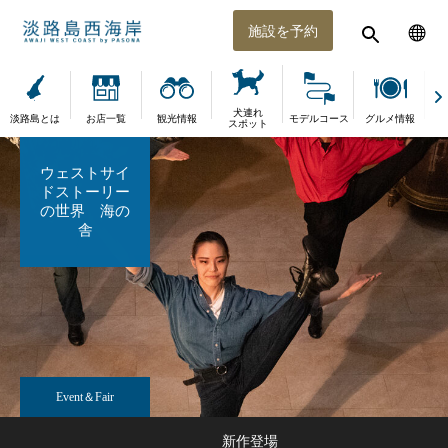
施設を予約
犬連れ
淡路島とは
お店一覧
観光情報
モデルコース
グルメ情報
体
スポット
ウェストサイ
ドストーリー
の世界 海の
舎
Event＆Fair
新作登場