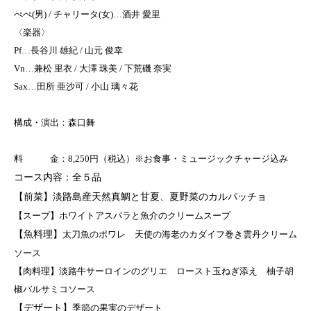
ぺぺ(男) / チャリータ(女)…酒井 愛里
〈楽器〉
Pf…長谷川 雄紀 / 山元 俊幸
Vn…兼松 里衣 / 大澤 珠美 / 下荒磯 奈実
Sax…田所 亜沙可 / 小山 璃々花
構成・演出：森口舞
料 金：8,250円（税込）※お食事・ミュージックチャージ込み
コース内容：全５品
【前菜】
淡路島産天然真鯛と甘夏、夏野菜のカルパッチョ
【スープ】ホワイトアスパラと魚介のクリームスープ
【魚料理】
太刀魚のポワレ 天使の海老のカダイフ巻き雲丹クリーム
ソース
【肉料理】淡路牛サーロインのグリエ ロースト玉ねぎ添え 柚子胡
椒バルサミコソース
【デザート】
季節の果実のデザート