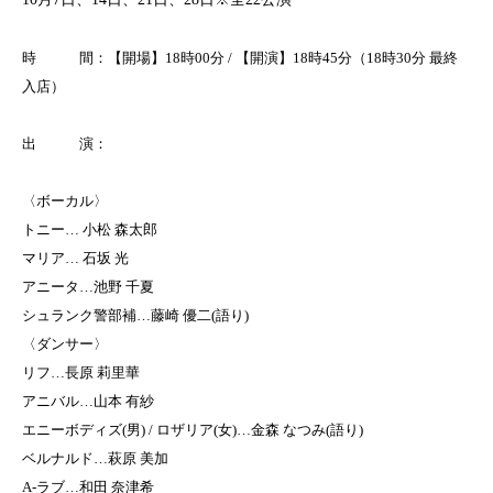
時 間：【開場】18時00分 / 【開演】18時45分（18時30分 最終
入店）
出 演：
〈ボーカル〉
トニー… 小松 森太郎
マリア… 石坂 光
アニータ…池野 千夏
シュランク警部補…藤崎 優二(語り)
〈ダンサー〉
リフ…長原 莉里華
アニバル…山本 有紗
エニーボディズ(男) / ロザリア(女)…金森 なつみ(語り)
ベルナルド…萩原 美加
A-ラブ…和田 奈津希