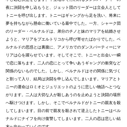
夜に決闘を申し込もうと、ジェット団のリーダーは立会人として
トニーを呼び出します。トニーはギャングから足を洗い、将来に
夢を持ちながら懸命に働いている最中でした。
一方、シャーク団
のリーダー・ベルナルドは、弟分のチノと妹のマリアを結婚させ
ようと、マリアをプエルトリコから呼び寄せたばかりでした。ベ
ルナルドの思惑とは裏腹に、アメリカでのダンスパーティーにマ
リアは心を躍らせています。そしてそこで、トニーと出会い一瞬
で恋に落ちます。二人の恋にとって争いあうギャングの衝突など
関係のないものでした。しかし、ベルナルドはその関係に気づく
と割って入り、結局は決闘を申し込んでしまいます。マリアとト
ニーの運命はロミオとジュリエットのように悲しい物語へとつな
がります。二人は大切な人が殺しあうのを止めようと決闘の場所
へ駆けつけます。しかし、そこでベルナルドがトニーの親友を殺
してしまいます。目の前で親友を殺されて逆上したトニーはベル
ナルドにナイフを向け復讐してしまいます。二人の恋は悲しい結
末へ向かっていくのです。