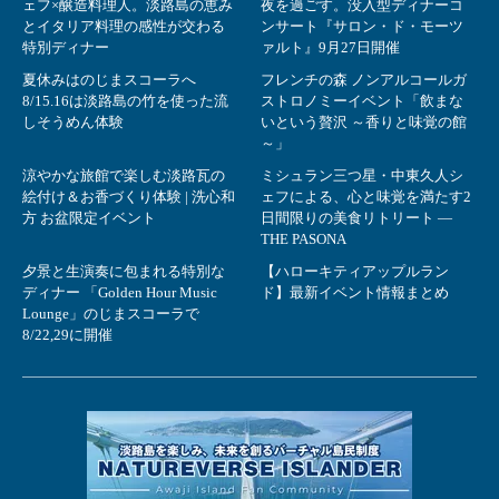
ェフ×醸造料理人。淡路島の恵み
夜を過ごす。没入型ディナーコ
とイタリア料理の感性が交わる
ンサート『サロン・ド・モーツ
特別ディナー
ァルト』9月27日開催
夏休みはのじまスコーラへ
フレンチの森 ノンアルコールガ
8/15.16は淡路島の竹を使った流
ストロノミーイベント「飲まな
しそうめん体験
いという贅沢 ～香りと味覚の館
～」
涼やかな旅館で楽しむ淡路瓦の
ミシュラン三つ星・中東久人シ
絵付け＆お香づくり体験 | 洗心和
ェフによる、心と味覚を満たす2
方 お盆限定イベント
日間限りの美食リトリート ―
THE PASONA
夕景と生演奏に包まれる特別な
【ハローキティアップルラン
ディナー 「Golden Hour Music
ド】最新イベント情報まとめ
Lounge」のじまスコーラで
8/22,29に開催