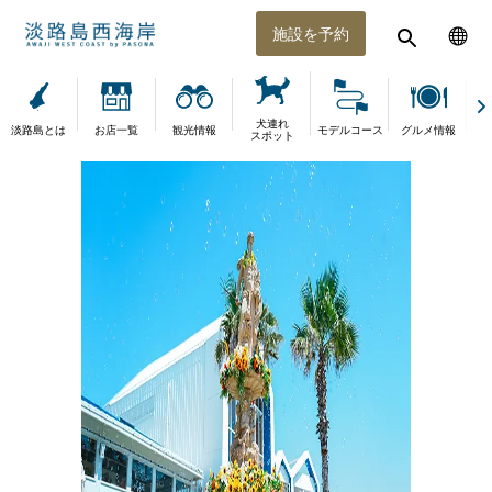
施設を予約
犬連れ
淡路島とは
お店一覧
観光情報
モデルコース
グルメ情報
体
スポット