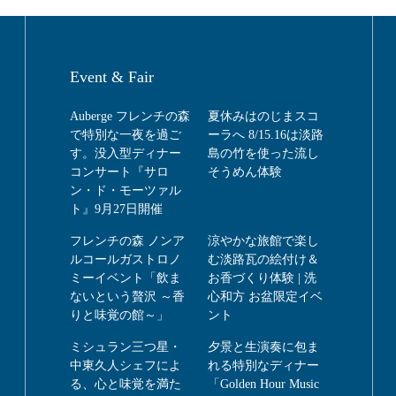
Event & Fair
Auberge フレンチの森
夏休みはのじまスコ
で特別な一夜を過ご
ーラへ 8/15.16は淡路
す。没入型ディナー
島の竹を使った流し
コンサート『サロ
そうめん体験
ン・ド・モーツァル
ト』9月27日開催
フレンチの森 ノンア
涼やかな旅館で楽し
ルコールガストロノ
む淡路瓦の絵付け＆
ミーイベント「飲ま
お香づくり体験 | 洗
ないという贅沢 ～香
心和方 お盆限定イベ
りと味覚の館～」
ント
ミシュラン三つ星・
夕景と生演奏に包ま
中東久人シェフによ
れる特別なディナー
る、心と味覚を満た
「Golden Hour Music