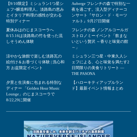
【9/10限定】ミシュラン1つ星シ
Auberge フレンチの森で特別な一
ェフ×醸造料理人。淡路島の恵み
夜を過ごす。没入型ディナーコ
とイタリア料理の感性が交わる
ンサート『サロン・ド・モーツ
特別ディナー
ァルト』9月27日開催
夏休みはのじまスコーラへ
フレンチの森 ノンアルコールガ
8/15.16は淡路島の竹を使った流
ストロノミーイベント「飲まな
しそうめん体験
いという贅沢 ～香りと味覚の館
～」
涼やかな旅館で楽しむ淡路瓦の
ミシュラン三つ星・中東久人シ
絵付け＆お香づくり体験 | 洗心和
ェフによる、心と味覚を満たす2
方 お盆限定イベント
日間限りの美食リトリート ―
THE PASONA
夕景と生演奏に包まれる特別な
【ハローキティアップルラン
ディナー 「Golden Hour Music
ド】最新イベント情報まとめ
Lounge」のじまスコーラで
8/22,29に開催