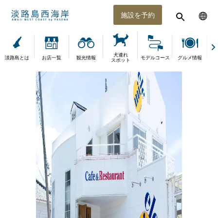
施設を予約
犬連れ
淡路島とは
お店一覧
観光情報
モデルコース
グルメ情報
体
スポット