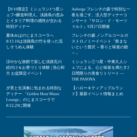
【9/10限定】ミシュラン1つ星シ
Auberge フレンチの森で特別な一
ェフ×醸造料理人。淡路島の恵み
夜を過ごす。没入型ディナーコ
とイタリア料理の感性が交わる
ンサート『サロン・ド・モーツ
特別ディナー
ァルト』9月27日開催
夏休みはのじまスコーラへ
フレンチの森 ノンアルコールガ
8/15.16は淡路島の竹を使った流
ストロノミーイベント「飲まな
しそうめん体験
いという贅沢 ～香りと味覚の館
～」
涼やかな旅館で楽しむ淡路瓦の
ミシュラン三つ星・中東久人シ
絵付け＆お香づくり体験 | 洗心和
ェフによる、心と味覚を満たす2
方 お盆限定イベント
日間限りの美食リトリート ―
THE PASONA
夕景と生演奏に包まれる特別な
【ハローキティアップルラン
ディナー 「Golden Hour Music
ド】最新イベント情報まとめ
Lounge」のじまスコーラで
8/22,29に開催