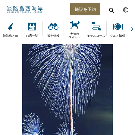
施設を予約
犬連れ
淡路島とは
お店一覧
観光情報
モデルコース
グルメ情報
体
スポット