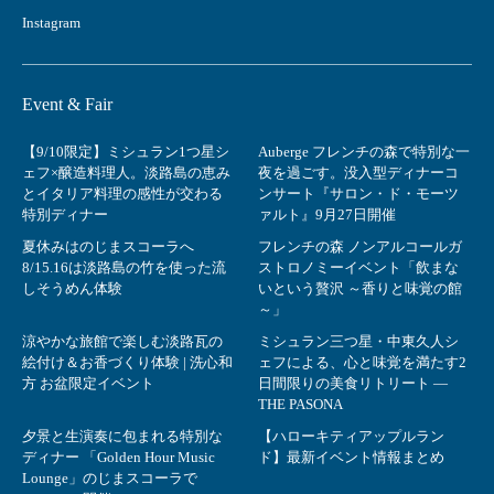
Instagram
Event & Fair
【9/10限定】ミシュラン1つ星シ
Auberge フレンチの森で特別な一
ェフ×醸造料理人。淡路島の恵み
夜を過ごす。没入型ディナーコ
とイタリア料理の感性が交わる
ンサート『サロン・ド・モーツ
特別ディナー
ァルト』9月27日開催
夏休みはのじまスコーラへ
フレンチの森 ノンアルコールガ
8/15.16は淡路島の竹を使った流
ストロノミーイベント「飲まな
しそうめん体験
いという贅沢 ～香りと味覚の館
～」
涼やかな旅館で楽しむ淡路瓦の
ミシュラン三つ星・中東久人シ
絵付け＆お香づくり体験 | 洗心和
ェフによる、心と味覚を満たす2
方 お盆限定イベント
日間限りの美食リトリート ―
THE PASONA
夕景と生演奏に包まれる特別な
【ハローキティアップルラン
ディナー 「Golden Hour Music
ド】最新イベント情報まとめ
Lounge」のじまスコーラで