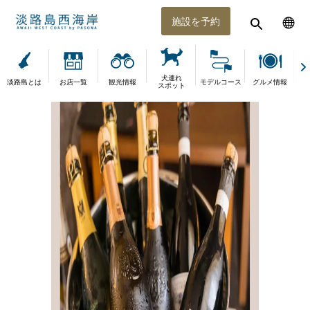
施設を予約
犬連れ
淡路島とは
お店一覧
観光情報
モデルコース
グルメ情報
体
スポット