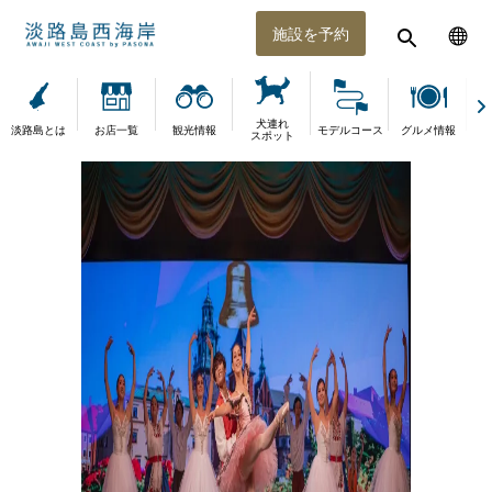
施設を予約
犬連れ
淡路島とは
お店一覧
観光情報
モデルコース
グルメ情報
体
スポット