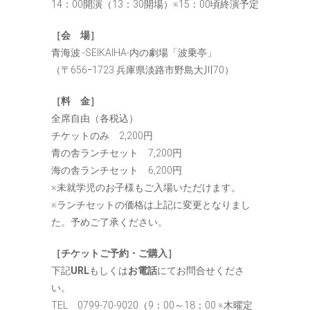
14：00開演（13：30開場）※15：00頃終演予定
［会 場］
青海波 -SEIKAIHA-内の劇場「波乗亭」
（〒656ｰ1723 兵庫県淡路市野島大川70）
［料 金］
全席自由（各税込）
チケットのみ 2,200円
青の舎ランチセット 7,200円
海の舎ランチセット 6,200円
※未就学児のお子様もご入場いただけます。
※ランチセットの価格は上記に変更となりまし
た。予めご了承ください。
［チケットご予約・ご購入］
下記
URL
もしくは
お電話
にてお問合せくださ
い。
TEL 0799‐70‐9020（9：00～18：00 ※木曜定