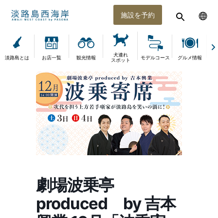
施設を予約
犬連れ
淡路島とは
お店一覧
観光情報
モデルコース
グルメ情報
体
スポット
劇場波乗亭
produced by 吉本