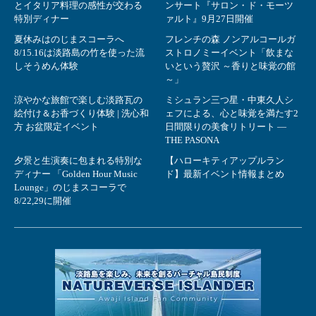
とイタリア料理の感性が交わる
ンサート『サロン・ド・モーツ
特別ディナー
ァルト』9月27日開催
夏休みはのじまスコーラへ
フレンチの森 ノンアルコールガ
8/15.16は淡路島の竹を使った流
ストロノミーイベント「飲まな
しそうめん体験
いという贅沢 ～香りと味覚の館
～」
涼やかな旅館で楽しむ淡路瓦の
ミシュラン三つ星・中東久人シ
絵付け＆お香づくり体験 | 洗心和
ェフによる、心と味覚を満たす2
方 お盆限定イベント
日間限りの美食リトリート ―
THE PASONA
夕景と生演奏に包まれる特別な
【ハローキティアップルラン
ディナー 「Golden Hour Music
ド】最新イベント情報まとめ
Lounge」のじまスコーラで
8/22,29に開催