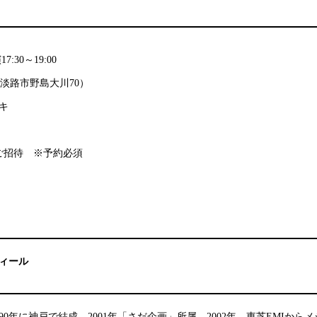
:30～19:00
庫県淡路市野島大川70）
キ
無料ご招待 ※予約必須
ィール
0年に神戸で結成。2001年「さだ企画」所属。2002年、東芝EMIから