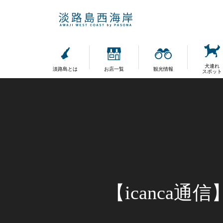
犬連れ
淡路島とは
お店一覧
観光情報
スポット
【icanca通