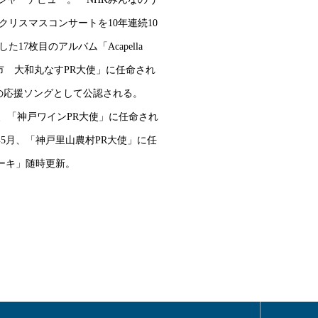
クリスマスコンサートを10年連続10
7枚目のアルバム「Acapella
郡山市 大和丸なすPR大使」に任命され
の応援ソングとして公認される。
10月、「神戸ワインPR大使」に任命され
3年5月、「神戸里山農村PR大使」に任
テーキ」随時更新。