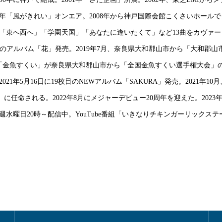
09年「風がきれい」オンエア。2008年から神戸国際会館こくさいホールで
「東へ西へ」「学園天国」「あなたに逢いたくて」など13曲をカヴァーした1
年、18枚目のアルバム「花」発売。2019年7月、奈良県大和郡山市から「大和
ング「金魚すくい」が奈良県大和郡山市から「全国金魚すくい選手権大会」
。2021年5月16日に19枚目のNEWアルバム「SAKURA」発売。2021年
使」に任命される。2022年8月にメジャーデビュー20周年を迎えた。202
水曜日20時～配信中。YouTube番組「いきなりチキンガーリックス