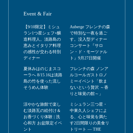
Event & Fair
【9/10限定】ミシュ
Auberge フレンチの森
ラン1つ星シェフ×醸
で特別な一夜を過ご
造料理人。淡路島の
す。没入型ディナー
恵みとイタリア料理
コンサート『サロ
の感性が交わる特別
ン・ド・モーツァル
ディナー
ト』9月27日開催
夏休みはのじまスコ
フレンチの森 ノンア
ーラへ 8/15.16は淡路
ルコールガストロノ
島の竹を使った流し
ミーイベント「飲ま
そうめん体験
ないという贅沢 ～香
りと味覚の館～」
涼やかな旅館で楽し
ミシュラン三つ星・
む淡路瓦の絵付け＆
中東久人シェフによ
お香づくり体験 | 洗
る、心と味覚を満た
心和方 お盆限定イベ
す2日間限りの美食リ
ント
トリート ― THE