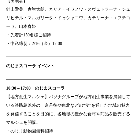
【出演者】
針山愛美、倉智太朗、ネリア・イワノワ・スヴェトラーナ・シュ
リヒテル・マルガリータ・ドゥシャコワ、カテリーナ・エフチコ
ーワ、山本春姫
・先着計150名様ご招待
・申込締切：2/16（金）17:00
のじまスコーラ イベント
10:30～17:00 のじまスコーラ
【地方創生マルシェ】パソナグループが地方創生事業を展開して
いる淡路島以外の、京丹後や東北などの“食”を通した地域の魅力
を発信することを目的に、各地域の豊かな食材や商品を販売する
マルシェを開催。
・のじま動物園無料招待