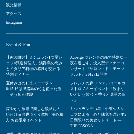
観光情報
アクセス
Instagram
Event & Fair
【9/10限定】ミシュラン1つ星シ
Auberge フレンチの森で特別な一
ェフ×醸造料理人。淡路島の恵み
夜を過ごす。没入型ディナーコ
とイタリア料理の感性が交わる
ンサート『サロン・ド・モーツ
特別ディナー
ァルト』9月27日開催
夏休みはのじまスコーラへ
フレンチの森 ノンアルコールガ
8/15.16は淡路島の竹を使った流
ストロノミーイベント「飲まな
しそうめん体験
いという贅沢 ～香りと味覚の館
～」
涼やかな旅館で楽しむ淡路瓦の
ミシュラン三つ星・中東久人シ
絵付け＆お香づくり体験 | 洗心和
ェフによる、心と味覚を満たす2
方 お盆限定イベント
日間限りの美食リトリート ―
THE PASONA