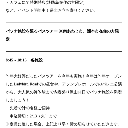
・カフェにて特別特典(淡路島在住の方限定)
など、イベント開催中！是非お立ち寄りください。
パソナ施設を巡るバスツアー
※南あわじ市、洲本市在住の方限
定
8:45～18:15 各施設
昨年大好評だったバスツアーを今年も実施！今年は昨年オープン
したLadybird Roadでの昼食や、アソンブレホールでのバレエ公演
から、大人気の禅体験まで内容盛り沢山♪1日でパソナ施設を満喫
しましょう！
・先着で計40名様ご招待
・申込締切：2/13（火）まで
※定員に達した場合、上記より早く締め切らせていただきます。