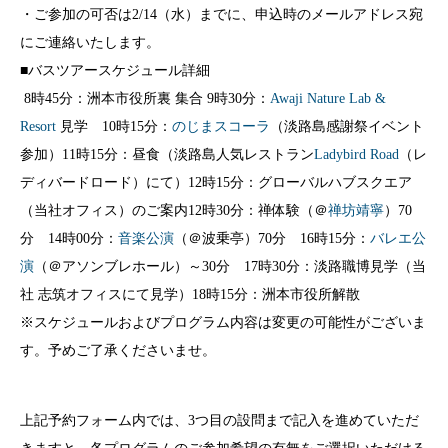
・ご参加の可否は2/14（水）までに、申込時のメールアドレス宛
にご連絡いたします。
■バスツアースケジュール詳細
8時45分：洲本市役所裏 集合 9時30分：
Awaji Nature Lab &
Resort
見学 10時15分：
のじまスコーラ
（淡路島感謝祭イベント
参加）11時15分：昼食（淡路島人気レストラン
Ladybird Road
（レ
ディバードロード）にて）12時15分：グローバルハブスクエア
（当社オフィス）のご案内12時30分：禅体験（＠
禅坊靖寧
）70
分 14時00分：
音楽公演
（＠波乗亭）70分 16時15分：
バレエ公
演
（＠アソンブレホール）～30分 17時30分：淡路職博見学（当
社 志筑オフィスにて見学）18時15分：洲本市役所解散
※スケジュールおよびプログラム内容は変更の可能性がございま
す。予めご了承くださいませ。
上記予約フォーム内では、3つ目の設問まで記入を進めていただ