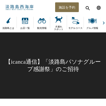
施設を予約
犬連れ
淡路島とは
お店一覧
観光情報
モデルコース
グルメ情報
体
スポット
【icanca通信】「淡路島パソナグルー
プ感謝祭」のご招待