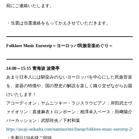
宛にご連絡いたします。
・当選は当選連絡をもってかえさせていただきます。
Folklore Music Eurotrip
～ヨーロッパ民族音楽めぐり～
14:00～15:15 青海波 波乗亭
あまり日本人には馴染みのないヨーロッパを中心にした民族音楽
を、楽器の特徴や、国の歴史の解説を楽しく織り交ぜながらお届
けいたします！
アコーディオン：ヤムニツキー・ラジスラウピアノ：岸田武士ヴ
ァイオリン：喜連麻衣トロンボーン：相澤卓人ベース：田﨑陽介
パーカッション：武部玲央／下村和葉
https://awaji-seikaiha.com/naminoritei/lineup/folklore-music-eurotrip-2/
・先着計150名様ご招待