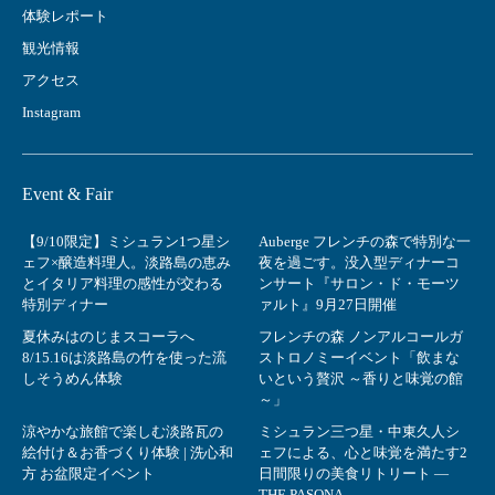
体験レポート
観光情報
アクセス
Instagram
Event & Fair
【9/10限定】ミシュラン1つ星シ
Auberge フレンチの森で特別な一
ェフ×醸造料理人。淡路島の恵み
夜を過ごす。没入型ディナーコ
とイタリア料理の感性が交わる
ンサート『サロン・ド・モーツ
特別ディナー
ァルト』9月27日開催
夏休みはのじまスコーラへ
フレンチの森 ノンアルコールガ
8/15.16は淡路島の竹を使った流
ストロノミーイベント「飲まな
しそうめん体験
いという贅沢 ～香りと味覚の館
～」
涼やかな旅館で楽しむ淡路瓦の
ミシュラン三つ星・中東久人シ
絵付け＆お香づくり体験 | 洗心和
ェフによる、心と味覚を満たす2
方 お盆限定イベント
日間限りの美食リトリート ―
THE PASONA