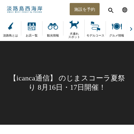
施設を予約
犬連れ
淡路島とは
お店一覧
観光情報
モデルコース
グルメ情報
体
スポット
【icanca通信】 のじまスコーラ夏祭
り 8月16日・17日開催！