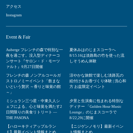
アクセス
Instagram
Event & Fair
Auberge フレンチの森で特別な一
夏休みはのじまスコーラへ
夜を過ごす。没入型ディナーコ
8/15.16は淡路島の竹を使った流
ンサート『サロン・ド・モーツ
しそうめん体験
ァルト』9月27日開催
フレンチの森 ノンアルコールガ
涼やかな旅館で楽しむ淡路瓦の
ストロノミーイベント「飲まな
絵付け＆お香づくり体験 | 洗心和
いという贅沢 ～香りと味覚の館
方 お盆限定イベント
～」
ミシュラン三つ星・中東久人シ
夕景と生演奏に包まれる特別な
ェフによる、心と味覚を満たす2
ディナー 「Golden Hour Music
日間限りの美食リトリート ―
Lounge」のじまスコーラで
THE PASONA
8/22,29に開催
【ハローキティアップルラン
【ニジゲンノモリ】最新イベン
ド】最新イベント情報まとめ
ト情報まとめ