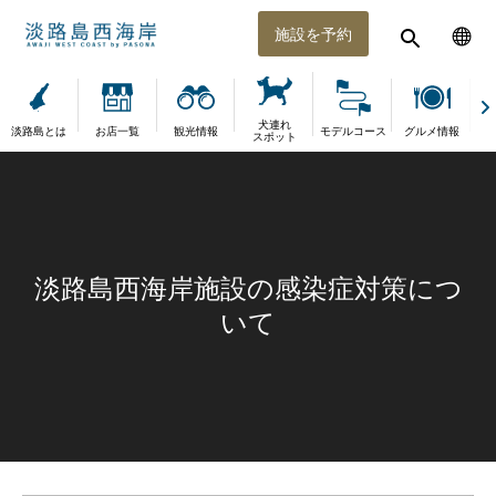
施設を予約
犬連れ
淡路島とは
お店一覧
観光情報
モデルコース
グルメ情報
体
スポット
淡路島西海岸施設の感染症対策につ
いて