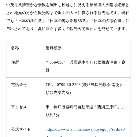
い茂り風情豊かな景観を演出し松越しに見える播磨灘の夕陽は絶景と
され地元の方から観光客まで沢山の人々に愛される観光地です。現在
でも「日本の渚百選」「日本の海水浴場88選」「日本の夕陽百選」に
選出されており、夏に限らず多くの観光客で賑わいを見せています。
名称
慶野松原
住所
〒656-0304 兵庫県南あわじ松帆古津路・慶
野
電話番号
TEL：0799-36-2203 (淡路島観光協会 南あわ
じ観光案内所)
アクセス
車 神戸淡路鳴門自動車道「西淡三原IC」よ
り約5分
公式サイト
https://www.city.minamiawaji.hyogo.jp/soshiki/