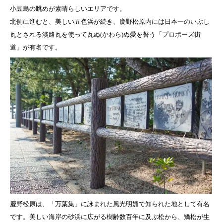
小豆島の眺めが素晴らしいエリアです。
北側に進むと、美しい五色浜が続き、慶野松原内には日本一のいぶし
瓦とされる淡路瓦を使って瓦ぬ(かわら)ぬ愛を誓う「プロポーズ街
道」が有名です。
慶野松原は、「万葉集」に詠まれた風光明媚で知られた地として有名
です。美しい海岸の砂浜に広がる樹齢数百年に及ぶ松から、矯松が生