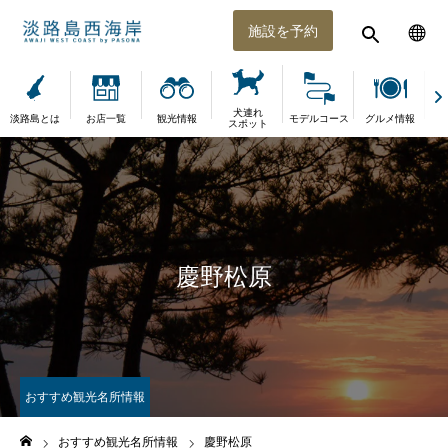
施設を予約
犬連れ
淡路島とは
お店一覧
観光情報
モデルコース
グルメ情報
体
スポット
慶野松原
おすすめ観光名所情報
おすすめ観光名所情報
慶野松原