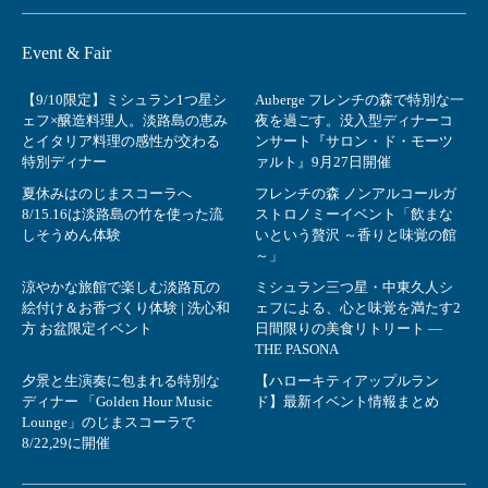
Event & Fair
【9/10限定】ミシュラン1つ星シ
Auberge フレンチの森で特別な一
ェフ×醸造料理人。淡路島の恵み
夜を過ごす。没入型ディナーコ
とイタリア料理の感性が交わる
ンサート『サロン・ド・モーツ
特別ディナー
ァルト』9月27日開催
夏休みはのじまスコーラへ
フレンチの森 ノンアルコールガ
8/15.16は淡路島の竹を使った流
ストロノミーイベント「飲まな
しそうめん体験
いという贅沢 ～香りと味覚の館
～」
涼やかな旅館で楽しむ淡路瓦の
ミシュラン三つ星・中東久人シ
絵付け＆お香づくり体験 | 洗心和
ェフによる、心と味覚を満たす2
方 お盆限定イベント
日間限りの美食リトリート ―
THE PASONA
夕景と生演奏に包まれる特別な
【ハローキティアップルラン
ディナー 「Golden Hour Music
ド】最新イベント情報まとめ
Lounge」のじまスコーラで
8/22,29に開催