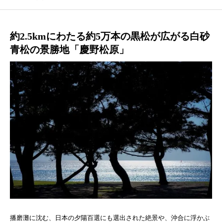
ホーム
約2.5kmにわたる約5万本の黒松が広がる白砂
青松の景勝地「慶野松原」
播磨灘に沈む、日本の夕陽百選にも選出された絶景や、沖合に浮かぶ