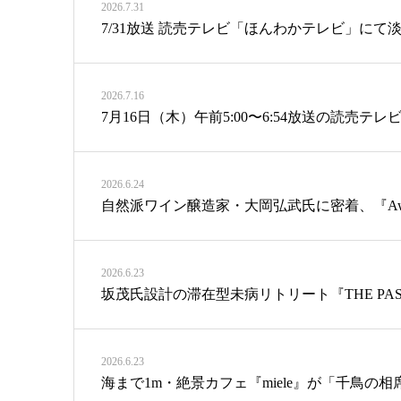
2026.7.31
7/31放送 読売テレビ「ほんわかテレビ」にて淡路
2026.7.16
7月16日（木）午前5:00〜6:54放送の読売
2026.6.24
自然派ワイン醸造家・大岡弘武氏に密着、『Awaji 
2026.6.23
坂茂氏設計の滞在型未病リトリート『THE PASONA na
2026.6.23
海まで1m・絶景カフェ『miele』が「千鳥の