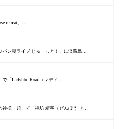
 retreat」…
テッパン朝ライブ じゅーっと！」に淡路島…
adybird Road（レディ…
の神様・超」で「禅坊 靖寧（ぜんぼう せ…