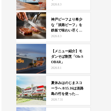
2026.8.3
神戸ビーフより希少
な「淡路ビーフ」を
鉄板で味わい尽くす
一日 …
2026.8.3
【メニュー紹介】モ
ダンそば割烹「Oh-S
OBAR」
2026.8.1
夏休みはのじまスコ
ーラへ 8/15.16は淡路
島の竹を使った…
2026.7.31