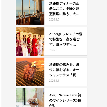
淡路島ディナーの正
解はここ。夕陽と割
烹料理に酔う、大人
夫婦の…
2026.8.5
Auberge フレンチの森
で特別な一夜を過ご
す。没入型ディ…
2026.8.5
淡路島の恵みを、豪
快にほおばる。オー
シャンテラス『夏休
み限定…
2026.8.3
Awaji Nature Farm初
のワインシリーズ5種
が8…