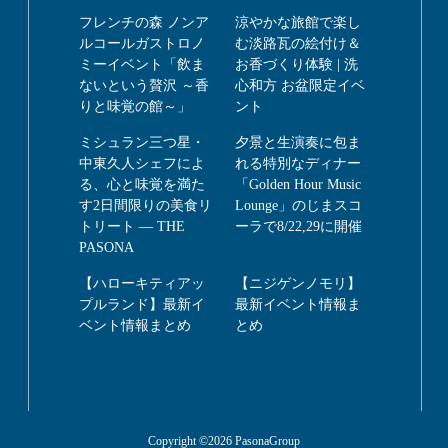
フレンチの森 ノンア
涼やかな旅館で楽し
ルコールガストロノ
む淡路瓦の絵付け＆
ミーイベント「飲ま
お香づくり体験 | 洗
ないという贅沢 ～香
心和方 お盆限定イベ
りと味覚の館～」
ント
ミシュラン三つ星・
夕景と生演奏に包ま
中東久人シェフによ
れる特別なディナー
る、心と味覚を満た
「Golden Hour Music
す2日間限りの美食リ
Lounge」のじまスコ
トリート ― THE
ーラで8/22,29に開催
PASONA
【ハローキティアッ
【ニジゲンノモリ】
プルランド】最新イ
最新イベント情報ま
ベント情報まとめ
とめ
Copyright ©2026 PasonaGroup