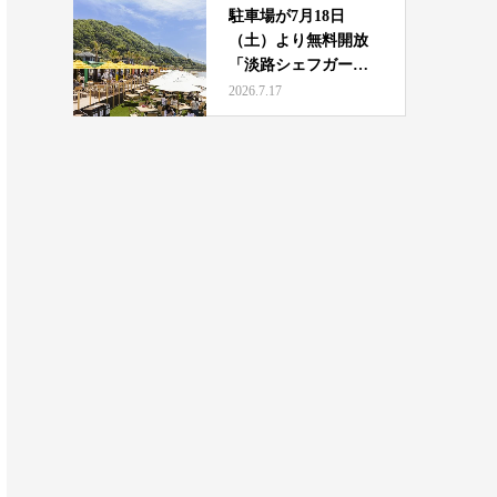
駐車場が7月18日
（土）より無料開放
「淡路シェフガーデ
ン b…
2026.7.17