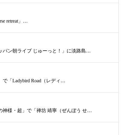
 retreat」…
テッパン朝ライブ じゅーっと！」に淡路島…
adybird Road（レディ…
の神様・超」で「禅坊 靖寧（ぜんぼう せ…