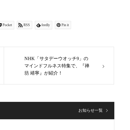
Pocket
RSS
feedly
Pin it
NHK「サタデーウオッチ9」の
マインドフルネス特集で、『禅
坊 靖寧』が紹介！
お知らせ一覧