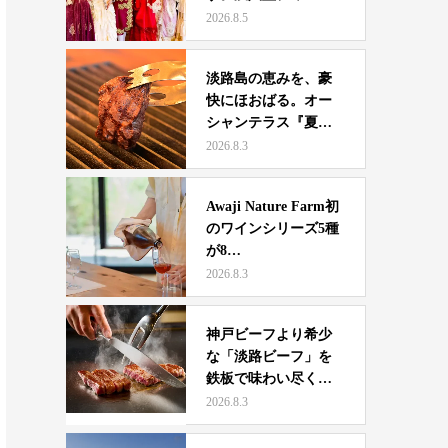
2026.8.5
淡路島の恵みを、豪
快にほおばる。オー
シャンテラス『夏休
み限定…
2026.8.3
Awaji Nature Farm初
のワインシリーズ5種
が8…
2026.8.3
神戸ビーフより希少
な「淡路ビーフ」を
鉄板で味わい尽くす
一日 …
2026.8.3