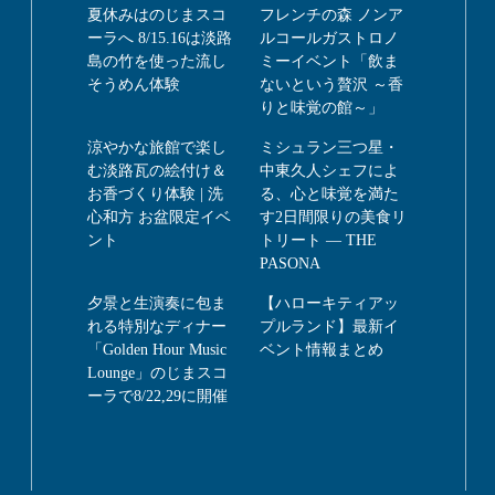
夏休みはのじまスコ
フレンチの森 ノンア
ーラへ 8/15.16は淡路
ルコールガストロノ
島の竹を使った流し
ミーイベント「飲ま
そうめん体験
ないという贅沢 ～香
りと味覚の館～」
涼やかな旅館で楽し
ミシュラン三つ星・
む淡路瓦の絵付け＆
中東久人シェフによ
お香づくり体験 | 洗
る、心と味覚を満た
心和方 お盆限定イベ
す2日間限りの美食リ
ント
トリート ― THE
PASONA
夕景と生演奏に包ま
【ハローキティアッ
れる特別なディナー
プルランド】最新イ
「Golden Hour Music
ベント情報まとめ
Lounge」のじまスコ
ーラで8/22,29に開催