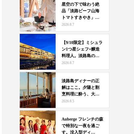
星空の下で味わう絶
品「淡路ビーフ山海
トマトすきやき」｜G
RA…
2026.8.7
【9/10限定】ミシュラ
ン1つ星シェフ×醸造
料理人。淡路島の…
2026.8.7
淡路島ディナーの正
解はここ。夕陽と割
烹料理に酔う、大人
夫婦の…
2026.8.5
Auberge フレンチの森
で特別な一夜を過ご
す。没入型ディ…