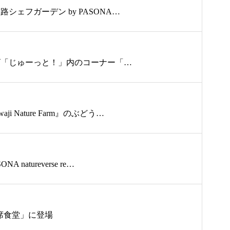
シェフガーデン by PASONA…
テレビ「じゅーっと！」内のコーナー「…
Nature Farm』のぶどう…
tureverse re…
相席食堂」に登場