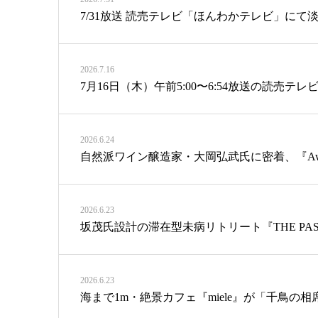
7/31放送 読売テレビ「ほんわかテレビ」にて淡路
2026.7.16
7月16日（木）午前5:00〜6:54放送の読売
2026.6.24
自然派ワイン醸造家・大岡弘武氏に密着、『Awaji 
2026.6.23
坂茂氏設計の滞在型未病リトリート『THE PASONA na
2026.6.23
海まで1m・絶景カフェ『miele』が「千鳥の