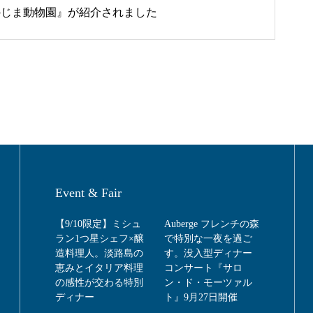
『のじま動物園』が紹介されました
Event & Fair
【9/10限定】ミシュ
Auberge フレンチの森
ラン1つ星シェフ×醸
で特別な一夜を過ご
造料理人。淡路島の
す。没入型ディナー
恵みとイタリア料理
コンサート『サロ
の感性が交わる特別
ン・ド・モーツァル
ディナー
ト』9月27日開催