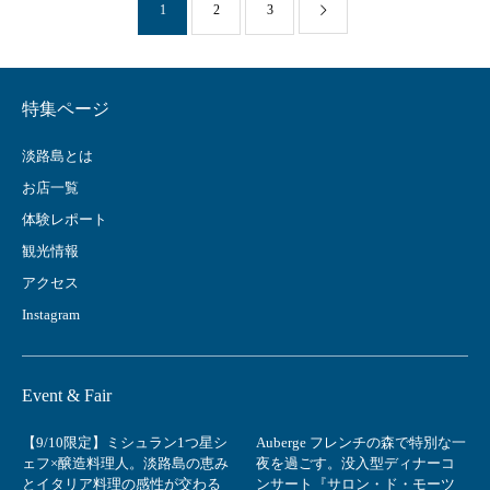
1
2
3
特集ページ
淡路島とは
お店一覧
体験レポート
観光情報
アクセス
Instagram
Event & Fair
【9/10限定】ミシュラン1つ星シ
Auberge フレンチの森で特別な一
ェフ×醸造料理人。淡路島の恵み
夜を過ごす。没入型ディナーコ
とイタリア料理の感性が交わる
ンサート『サロン・ド・モーツ