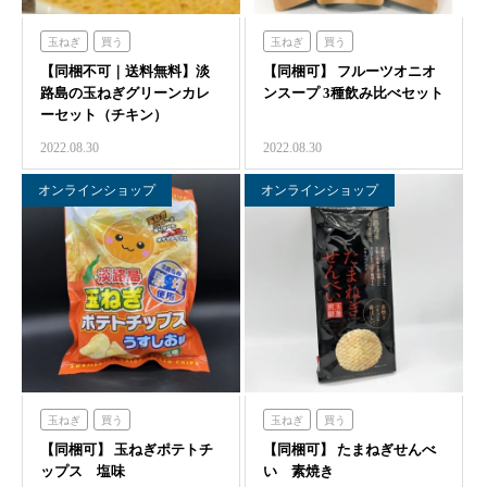
玉ねぎ
買う
玉ねぎ
買う
【同梱不可｜送料無料】淡
【同梱可】 フルーツオニオ
路島の玉ねぎグリーンカレ
ンスープ 3種飲み比べセット
ーセット（チキン）
2022.08.30
2022.08.30
オンラインショップ
オンラインショップ
玉ねぎ
買う
玉ねぎ
買う
【同梱可】 玉ねぎポテトチ
【同梱可】 たまねぎせんべ
ップス 塩味
い 素焼き