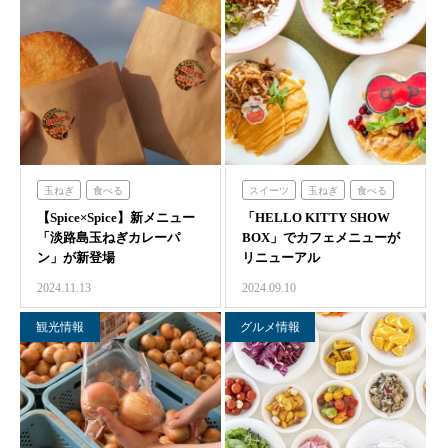
ハローキティショーボックス
ハローキティショーボックス
のじまスコーラ
青海波
のじまスコーラ
青海波
農家レストラン「陽・燦燦」
農家レストラン「陽・燦燦」
シェフガーデン
シェフガーデン
クラフトサーカス
クラフトサーカス
ニジゲンノモリ
海神人の食卓
ニジゲンノモリ
海神人の食卓
玉ねぎ
食べる
スイーツ
玉ねぎ
食べる
【Spice×Spice】新メニュー
シェフガーデン
「HELLO KITTY SHOW
ハローキティショーボックス
「淡路島玉ねぎカレーパ
BOX」でカフェメニューが
ン」が新登場
リニューアル
2024.11.13
2024.09.10
観光情報
グルメ情報