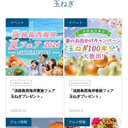
玉ねぎ
イベント
イベント
Ladybird Road
Ladybird Road
「淡路島西海岸夏旅フェア
ミエレザダイナー
春
「淡路島西海岸春旅フェア
ミエレザダイナー
春
玉ねぎプレゼント」
玉ねぎプレゼント」
玉ねぎ
食べる
体験する
玉ねぎ
食べる
体験する
フレンチの森
禅坊靖寧
フレンチの森
禅坊靖寧
2026.05.26
2026.03.4
ハローキティスマイル
ハローキティスマイル
オーシャンテラス
オーシャンテラス
グルメ情報
グルメ情報
ミエレザガーデン
ミエレザガーデン