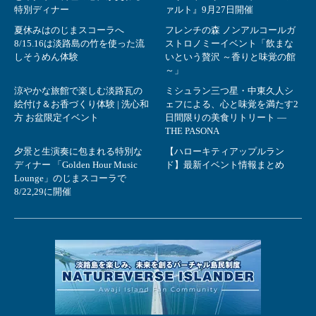
特別ディナー
ァルト』9月27日開催
夏休みはのじまスコーラへ
フレンチの森 ノンアルコールガ
8/15.16は淡路島の竹を使った流
ストロノミーイベント「飲まな
しそうめん体験
いという贅沢 ～香りと味覚の館
～」
涼やかな旅館で楽しむ淡路瓦の
ミシュラン三つ星・中東久人シ
絵付け＆お香づくり体験 | 洗心和
ェフによる、心と味覚を満たす2
方 お盆限定イベント
日間限りの美食リトリート ―
THE PASONA
夕景と生演奏に包まれる特別な
【ハローキティアップルラン
ディナー 「Golden Hour Music
ド】最新イベント情報まとめ
Lounge」のじまスコーラで
8/22,29に開催