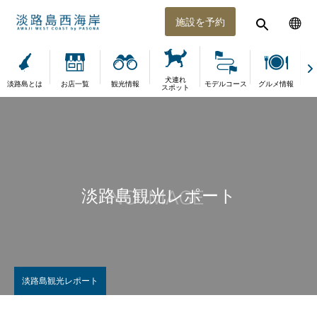
施設を予約
犬連れ
淡路島とは
お店一覧
観光情報
モデルコース
グルメ情報
体
スポット
淡路島観光レポート
淡路島観光レポート