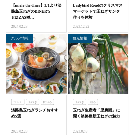
【miele the diner】3/1より淡
食べる
Ladybird Roadのクリスマス
体験する
路島玉ねぎのDINER’S
マーケットで玉ねぎサンタ
PIZZA5種…
作りを体験
2024.02.28
2023.12.22
グルメ情報
観光情報
ランチ
玉ねぎ
食べる
玉ねぎ
知る
淡路島玉ねぎランチおすす
ハローキティスマイル
玉ねぎ生産者「里農園」に
め5選
聞く淡路島新玉ねぎの魅力
ミエレ
ミエレザガーデン
のじまスコーラ
海神人の食卓
2023.02.28
2023.02.8