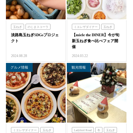
玉ねぎ
のじまスコーラ
ミエレザダイナー
玉ねぎ
淡路島玉ねぎSDGsプロジェ
クラフトサーカス
【miele the DINER】今が旬
食べる
クト
新玉ねぎ食べ比べフェア開
催
2024.08.28
2024.03.22
グルメ情報
観光情報
ミエレザダイナー
玉ねぎ
Ladybird Road
冬
玉ねぎ