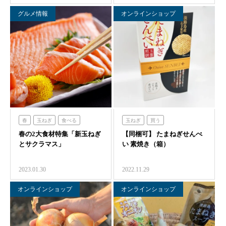
グルメ情報
オンラインショップ
春
玉ねぎ
食べる
玉ねぎ
買う
春の2大食材特集「新玉ねぎ
のじまスコーラ
海の舎
【同梱可】 たまねぎせんべ
とサクラマス」
い 素焼き（箱）
2023.01.30
2022.11.29
オンラインショップ
オンラインショップ