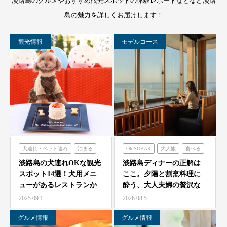
淡路島のグルメやおすすめ観光スポットの体験レポートなどなど淡路
島の魅力を詳しくお届けします！
観光情報
モデルコース
犬連れ・ペット連れ
泊まる
Oh-SOBAR
大人旅
食べる
ミエレザガーデン
青海波
淡路島の犬連れOKな観光
淡路島ディナーの正解は
スポット14選！犬用メニ
ここ。夕陽と割烹料理に
のじまスコーラ
ューがあるレストランか
酔う、大人夫婦の贅沢な
シェフガーデン
らペット可ホテルまで…
一夜をモダン蕎麦割烹
2025.09.1
2026.08.5
O…
グルメ情報
グルメ情報