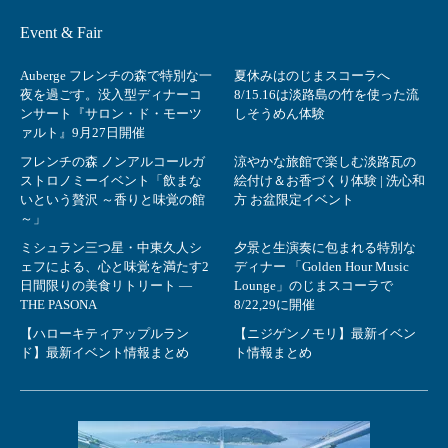
Event & Fair
Auberge フレンチの森で特別な一
夏休みはのじまスコーラへ
夜を過ごす。没入型ディナーコ
8/15.16は淡路島の竹を使った流
ンサート『サロン・ド・モーツ
しそうめん体験
ァルト』9月27日開催
フレンチの森 ノンアルコールガ
涼やかな旅館で楽しむ淡路瓦の
ストロノミーイベント「飲まな
絵付け＆お香づくり体験 | 洗心和
いという贅沢 ～香りと味覚の館
方 お盆限定イベント
～」
ミシュラン三つ星・中東久人シ
夕景と生演奏に包まれる特別な
ェフによる、心と味覚を満たす2
ディナー 「Golden Hour Music
日間限りの美食リトリート ―
Lounge」のじまスコーラで
THE PASONA
8/22,29に開催
【ハローキティアップルラン
【ニジゲンノモリ】最新イベン
ド】最新イベント情報まとめ
ト情報まとめ