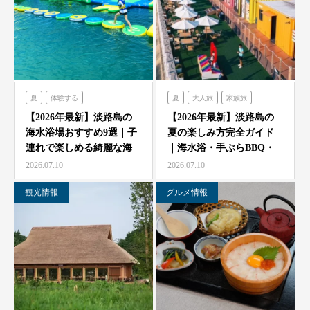
夏
体験する
夏
大人旅
家族旅
のじまスコーラ
食べる
体験する
禅坊靖寧
【2026年最新】淡路島の
【2026年最新】淡路島の
海水浴場おすすめ9選｜子
夏の楽しみ方完全ガイド
シェフガーデン
ハローキティスマイル
連れで楽しめる綺麗な海
｜海水浴・手ぶらBBQ・
オーシャンテラス
ミエレ
と海開き情報
子供の遊び場と絶景…
2026.07.10
2026.07.10
グランシャリオ
シェフガーデン
観光情報
グルメ情報
クラフトサーカス
ニジゲンノモリ