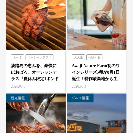
食べる
オーシャンテラス
大人旅
体験する
農家レストラン「陽・燦燦」
淡路島の恵みを、豪快に
Awaji Nature Farm初のワ
ほおばる。オーシャンテ
インシリーズ5種が8月1日
ラス『夏休み限定1ポンド
誕生！耕作放棄地から生
ビーフフェア』7月25…
ま…
2026.08.3
2026.08.3
観光情報
グルメ情報