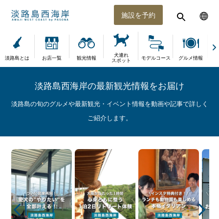
施設を予約
犬連れ
淡路島とは
お店一覧
観光情報
モデルコース
グルメ情報
体
スポット
淡路島西海岸の最新観光情報をお届け
淡路島の旬のグルメや最新観光・イベント情報を動画や記事で詳しく
ご紹介します。