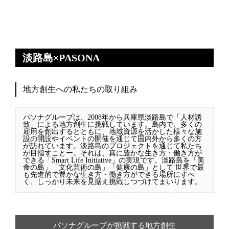
淡路島×PASONA
地方創生への私たちの取り組み
パソナグループは、2008年から兵庫県淡路島で「人材誘
致」による地方創生に挑戦しています。島内で、多くの
雇用を創出するとともに、地域資源を活かした様々な施
設の開設やイベントの開催を通じて国内外から多くの方
が訪れています。淡路島のプロジェクトを通じて私たち
が目指すことー。それは、真に豊かな生き方・働き方が
できる「Smart Life Initiative」の実現です。淡路島を「美
食の島」「文化芸術の島」「健康の島」として 世界で最
も先進的で豊かな生き方・働き方ができる場所にすべ
く、しっかり未来を見据え挑戦しつづけてまいります。
パソナグループが挑戦する地方創生