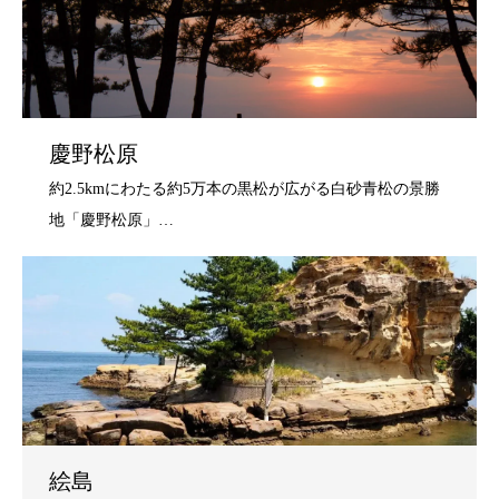
慶野松原
絵島