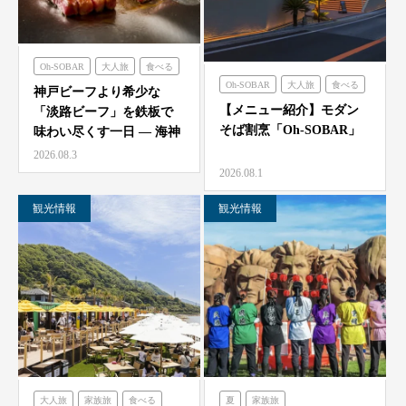
Oh-SOBAR
大人旅
食べる
Oh-SOBAR
大人旅
食べる
のじまスコーラ
海神人の食卓
神戸ビーフより希少な
【メニュー紹介】モダン
「淡路ビーフ」を鉄板で
そば割烹「Oh-SOBAR」
味わい尽くす一日 — 海神
人（アマン）の食卓
2026.08.3
「桟…
2026.08.1
観光情報
観光情報
大人旅
家族旅
食べる
夏
家族旅