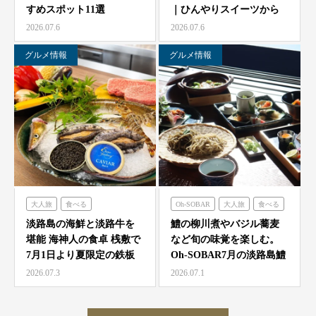
すめスポット11選
｜ひんやりスイーツから
農家レストラン「陽・燦燦」
ミエレザガーデン
絶品グルメまで徹底紹…
2026.07.6
2026.07.6
シェフガーデン
ハローキティショーボックス
ニジゲンノモリ
のじまスコーラ
グルメ情報
グルメ情報
クラフトサーカス
大人旅
食べる
Oh-SOBAR
大人旅
食べる
海神人の食卓
淡路島の海鮮と淡路牛を
鱧の柳川煮やバジル蕎麦
堪能 海神人の食卓 桟敷で
など旬の味覚を楽しむ。
7月1日より夏限定の鉄板
Oh-SOBAR7月の淡路島鱧
焼きコース4種が登…
会席
2026.07.3
2026.07.1