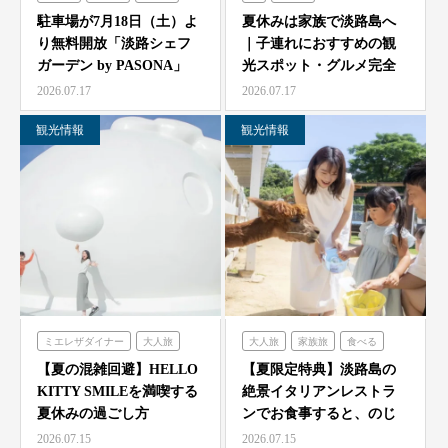
シェフガーデン
農家レストラン「陽・燦燦」
駐車場が7月18日（土）よ
夏休みは家族で淡路島へ
り無料開放「淡路シェフ
｜子連れにおすすめの観
シェフガーデン
ガーデン by PASONA」
光スポット・グルメ完全
ニジゲンノモリ
「Ladyb…
ガイド
2026.07.17
2026.07.17
観光情報
観光情報
ミエレザダイナー
大人旅
大人旅
家族旅
食べる
家族旅
食べる
体験する
体験する
のじまスコーラ
【夏の混雑回避】HELLO
【夏限定特典】淡路島の
KITTY SMILEを満喫する
絶景イタリアンレストラ
ハローキティスマイル
夏休みの過ごし方
ンでお食事すると、のじ
ま動物園の入場券をプレ
2026.07.15
2026.07.15