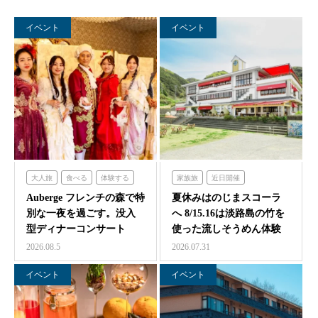
イベント
イベント
大人旅
食べる
体験する
家族旅
近日開催
泊まる
フレンチの森
のじまスコーラ
Auberge フレンチの森で特
夏休みはのじまスコーラ
別な一夜を過ごす。没入
へ 8/15.16は淡路島の竹を
型ディナーコンサート
使った流しそうめん体験
『サロン・ド・モ…
2026.08.5
2026.07.31
イベント
イベント