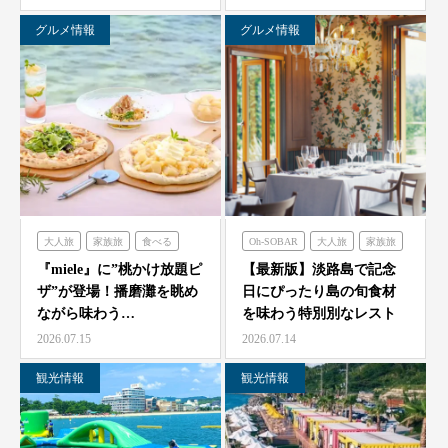
ゼ…
グルメ情報
グルメ情報
大人旅
家族旅
食べる
Oh-SOBAR
大人旅
家族旅
体験する
ミエレ
食べる
フレンチの森
『miele』に”桃かけ放題ピ
【最新版】淡路島で記念
ザ”が登場！播磨灘を眺め
日にぴったり島の旬食材
オーシャンテラス
ながら味わう…
を味わう特別別なレスト
のじまスコーラ
青海波
ラン7選
2026.07.15
2026.07.14
海神人の食卓
観光情報
観光情報