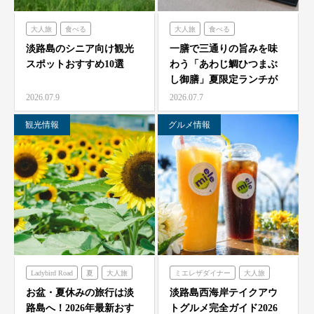
大人旅
食べる
大人旅
食べる
フレンチの森
古酒の舎
海神人の食卓
淡路島のシニア向け観光
一膳で三通りの旨みを味
スポットおすすめ10選
わう「あわじ鯛ひつまぶ
禅坊靖寧
のじまスコーラ
し御膳」夏限定ランチが
農家レストラン「陽・燦燦」
7/1より海神人の食卓 …
2026.07.9
2026.07.7
観光情報
グルメ情報
Ladybird Road
夏
大人旅
ミエレザダイナー
大人旅
家族旅
フレンチの森
家族旅
食べる
お盆・夏休みの旅行は淡
淡路島西海岸テイクアウ
路島へ！2026年最新おす
トグルメ完全ガイド2026
グランシャリオ
ハローキティスマイル