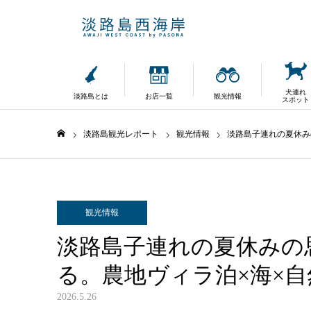
犬連れ
淡路島とは
お店一覧
観光情報
スポット
淡路島観光レポート
観光情報
淡路島子連れの夏休み
ホーム
観光情報
淡路島子連れの夏休みの
る。農地ヴィラ泊×海×
2026.5.26