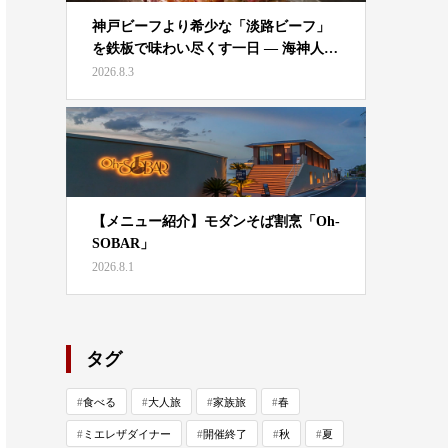
神戸ビーフより希少な「淡路ビーフ」
を鉄板で味わい尽くす一日 — 海神人…
2026.8.3
【メニュー紹介】モダンそば割烹「Oh-
SOBAR」
2026.8.1
タグ
食べる
大人旅
家族旅
春
ミエレザダイナー
開催終了
秋
夏