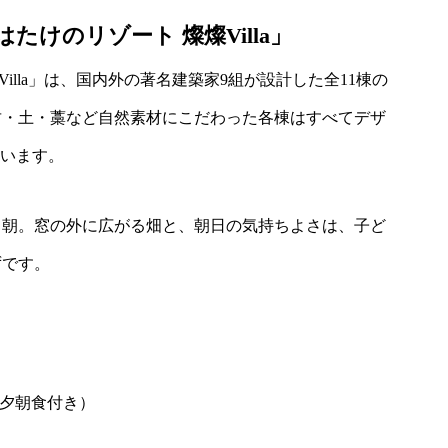
けのリゾート 燦燦Villa」
Villa」は、国内外の著名建築家9組が設計した全11棟の
竹・土・藁など自然素材にこだわった各棟はすべてデザ
ています。
る朝。窓の外に広がる畑と、朝日の気持ちよさは、子ど
ずです。
験・夕朝食付き）