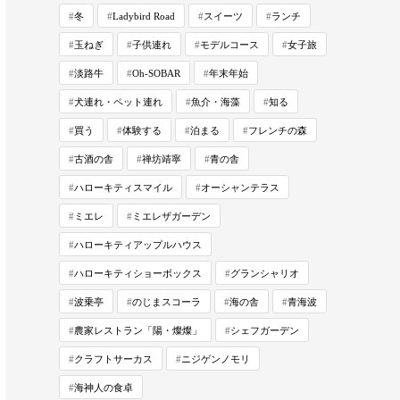
冬
Ladybird Road
スイーツ
ランチ
玉ねぎ
子供連れ
モデルコース
女子旅
淡路牛
Oh-SOBAR
年末年始
犬連れ・ペット連れ
魚介・海藻
知る
買う
体験する
泊まる
フレンチの森
古酒の舎
禅坊靖寧
青の舎
ハローキティスマイル
オーシャンテラス
ミエレ
ミエレザガーデン
ハローキティアップルハウス
ハローキティショーボックス
グランシャリオ
波乗亭
のじまスコーラ
海の舎
青海波
農家レストラン「陽・燦燦」
シェフガーデン
クラフトサーカス
ニジゲンノモリ
海神人の食卓