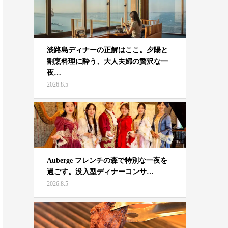
淡路島ディナーの正解はここ。夕陽と
割烹料理に酔う、大人夫婦の贅沢な一
夜…
2026.8.5
Auberge フレンチの森で特別な一夜を
過ごす。没入型ディナーコンサ…
2026.8.5