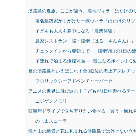
淡路島の夏旅、ここが違う。農地ヴィラ「はたけのリ
著名建築家が手がけた一棟ヴィラ「はたけのリゾート 
子どもも大人も夢中になる「農業体験」
農家レストラン「陽・燦燦（はる・さんさん）」
チェックインから翌朝まで── 燦燦Villaの1日の
子連れで泊まる燦燦Villa── 気になるポイントQ&
夏の淡路島といえばこれ！全国2位の海上アスレチッ
フロリックシーアドベンチャーパーク
アニメの世界に飛び込む！子どもが1日中遊べるテー
ニジゲンノモリ
西海岸ドライブで立ち寄りたい食べる・買う・触れ
のじまスコーラ
海と山の絶景と花に包まれる淡路島では外せない立