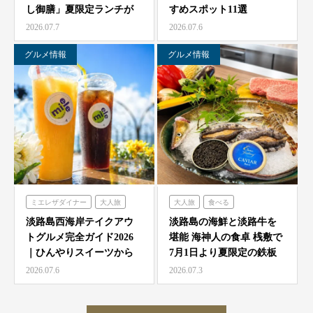
し御膳」夏限定ランチが
すめスポット11選
農家レストラン「陽・燦燦」
7/1より海神人の食卓 …
2026.07.7
2026.07.6
シェフガーデン
ニジゲンノモリ
グルメ情報
グルメ情報
ミエレザダイナー
大人旅
大人旅
食べる
家族旅
食べる
海神人の食卓
淡路島西海岸テイクアウ
淡路島の海鮮と淡路牛を
トグルメ完全ガイド2026
堪能 海神人の食卓 桟敷で
ハローキティスマイル
｜ひんやりスイーツから
7月1日より夏限定の鉄板
ミエレザガーデン
絶品グルメまで徹底紹…
焼きコース4種が登…
2026.07.6
2026.07.3
ハローキティショーボックス
のじまスコーラ
クラフトサーカス