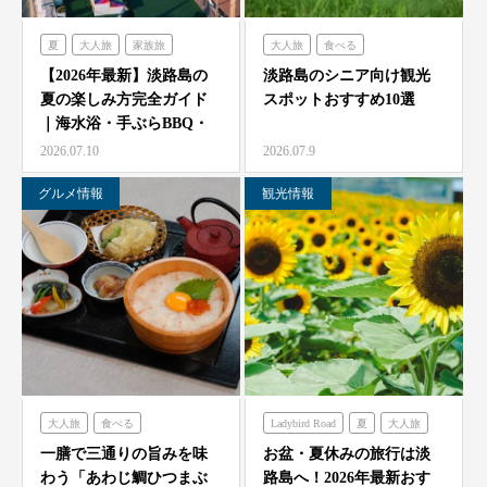
夏
大人旅
家族旅
大人旅
食べる
食べる
体験する
禅坊靖寧
フレンチの森
古酒の舎
【2026年最新】淡路島の
淡路島のシニア向け観光
夏の楽しみ方完全ガイド
スポットおすすめ10選
ハローキティスマイル
禅坊靖寧
のじまスコーラ
｜海水浴・手ぶらBBQ・
オーシャンテラス
ミエレ
農家レストラン「陽・燦燦」
子供の遊び場と絶景…
2026.07.10
2026.07.9
グランシャリオ
シェフガーデン
グルメ情報
観光情報
クラフトサーカス
ニジゲンノモリ
大人旅
食べる
Ladybird Road
夏
大人旅
海神人の食卓
家族旅
フレンチの森
一膳で三通りの旨みを味
お盆・夏休みの旅行は淡
わう「あわじ鯛ひつまぶ
路島へ！2026年最新おす
グランシャリオ