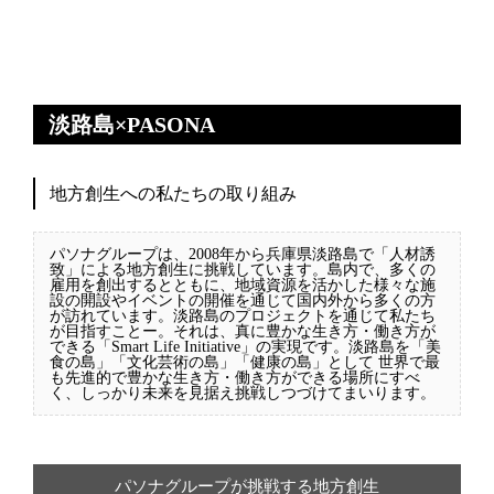
淡路島×PASONA
地方創生への私たちの取り組み
パソナグループは、2008年から兵庫県淡路島で「人材誘
致」による地方創生に挑戦しています。島内で、多くの
雇用を創出するとともに、地域資源を活かした様々な施
設の開設やイベントの開催を通じて国内外から多くの方
が訪れています。淡路島のプロジェクトを通じて私たち
が目指すことー。それは、真に豊かな生き方・働き方が
できる「Smart Life Initiative」の実現です。淡路島を「美
食の島」「文化芸術の島」「健康の島」として 世界で最
も先進的で豊かな生き方・働き方ができる場所にすべ
く、しっかり未来を見据え挑戦しつづけてまいります。
パソナグループが挑戦する地方創生