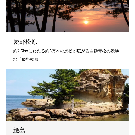
慶野松原
絵島