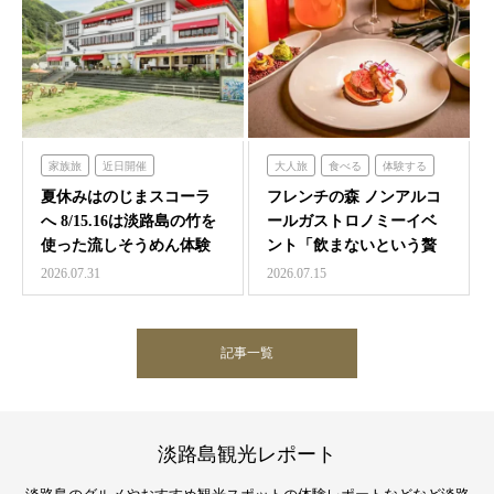
家族旅
近日開催
大人旅
食べる
体験する
のじまスコーラ
フレンチの森
夏休みはのじまスコーラ
フレンチの森 ノンアルコ
へ 8/15.16は淡路島の竹を
ールガストロノミーイベ
使った流しそうめん体験
ント「飲まないという贅
沢 ～香りと味覚の館～…
2026.07.31
2026.07.15
記事一覧
淡路島観光レポート