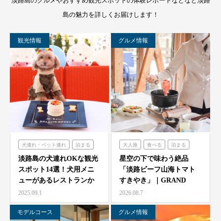
淡路島のグルメやおすすめ観光スポットの体験レポートなどなど淡路
島の魅力を詳しくお届けします！
観光情報
グルメ情報
犬連れ・ペット連れ
泊まる
大人旅
食べる
泊まる
ミエレザガーデン
グランシャリオ
淡路島の犬連れOKな観光
星空の下で味わう絶品
スポット14選！犬用メニ
「淡路ビーフ山海トマト
のじまスコーラ
ューがあるレストランか
すきやき」｜GRAND
シェフガーデン
らペット可ホテルまで…
CHARIOT 北斗七星…
2025.09.1
2026.08.7
モデルコース
グルメ情報