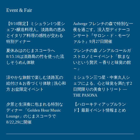
Event & Fair
【9/10限定】ミシュラン1つ星シ
Auberge フレンチの森で特別な一
ェフ×醸造料理人。淡路島の恵み
夜を過ごす。没入型ディナーコ
とイタリア料理の感性が交わる
ンサート『サロン・ド・モーツ
特別ディナー
ァルト』9月27日開催
夏休みはのじまスコーラへ
フレンチの森 ノンアルコールガ
8/15.16は淡路島の竹を使った流
ストロノミーイベント「飲まな
しそうめん体験
いという贅沢 ～香りと味覚の館
～」
涼やかな旅館で楽しむ淡路瓦の
ミシュラン三つ星・中東久人シ
絵付け＆お香づくり体験 | 洗心和
ェフによる、心と味覚を満たす2
方 お盆限定イベント
日間限りの美食リトリート ―
THE PASONA
夕景と生演奏に包まれる特別な
【ハローキティアップルラン
ディナー 「Golden Hour Music
ド】最新イベント情報まとめ
Lounge」のじまスコーラで
8/22,29に開催