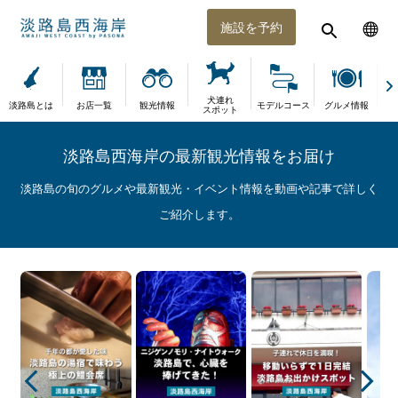
施設を予約
犬連れ
淡路島とは
お店一覧
観光情報
モデルコース
グルメ情報
体
スポット
淡路島西海岸の最新観光情報をお届け
淡路島の旬のグルメや最新観光・イベント情報を動画や記事で詳しく
ご紹介します。