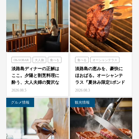
Oh-SOBAR
大人旅
食べる
食べる
オーシャンテラス
青海波
淡路島ディナーの正解は
淡路島の恵みを、豪快に
ここ。夕陽と割烹料理に
ほおばる。オーシャンテ
酔う、大人夫婦の贅沢な
ラス『夏休み限定1ポンド
一夜をモダン蕎麦割烹
ビーフフェア』7月25…
2026.08.5
2026.08.3
O…
グルメ情報
観光情報