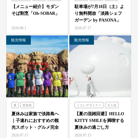
シェフガーデン
【メニュー紹介】モダン
駐車場が7月18日（土）よ
そば割烹「Oh-SOBAR」
り無料開放「淡路シェフ
ガーデン by PASONA」
「Ladyb…
2026.08.1
2026.07.17
観光情報
観光情報
夏
家族旅
ミエレザダイナー
大人旅
農家レストラン「陽・燦燦」
家族旅
食べる
体験する
夏休みは家族で淡路島へ
【夏の混雑回避】HELLO
｜子連れにおすすめの観
KITTY SMILEを満喫する
シェフガーデン
ハローキティスマイル
光スポット・グルメ完全
夏休みの過ごし方
ニジゲンノモリ
ガイド
2026.07.17
2026.07.15