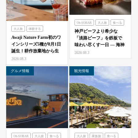
Oh-SOBAR
大人旅
食べる
大人旅
体験する
のじまスコーラ
海神人の食卓
神戸ビーフより希少な
農家レストラン「陽・燦燦」
Awaji Nature Farm初のワ
「淡路ビーフ」を鉄板で
インシリーズ5種が8月1日
味わい尽くす一日 — 海神
誕生！耕作放棄地から生
人（アマン）の食卓
2026.08.3
ま…
「桟…
2026.08.3
グルメ情報
観光情報
Oh-SOBAR
大人旅
食べる
大人旅
家族旅
食べる