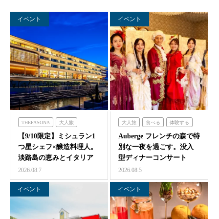
イベント
イベント
THEPASONA
大人旅
大人旅
食べる
体験する
食べる
体験する
泊まる
フレンチの森
【9/10限定】ミシュラン1
Auberge フレンチの森で特
つ星シェフ×醸造料理人。
別な一夜を過ごす。没入
淡路島の恵みとイタリア
型ディナーコンサート
料理の感性が交わ…
『サロン・ド・モ…
2026.08.7
2026.08.5
イベント
イベント