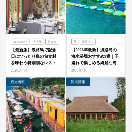
Oh-SOBAR
大人旅
家族旅
夏
体験する
食べる
フレンチの森
のじまスコーラ
【最新版】淡路島で記念
【2026年最新】淡路島の
日にぴったり島の旬食材
海水浴場おすすめ9選｜子
オーシャンテラス
シェフガーデン
を味わう特別別なレスト
連れで楽しめる綺麗な海
のじまスコーラ
青海波
ラン7選
と海開き情報
2026.07.14
2026.07.10
海神人の食卓
観光情報
観光情報