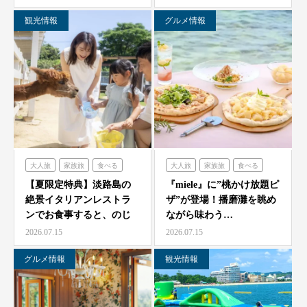
観光情報
グルメ情報
大人旅
家族旅
食べる
大人旅
家族旅
食べる
体験する
のじまスコーラ
体験する
ミエレ
【夏限定特典】淡路島の
『miele』に”桃かけ放題ピ
絶景イタリアンレストラ
ザ”が登場！播磨灘を眺め
ンでお食事すると、のじ
ながら味わう…
ま動物園の入場券をプレ
2026.07.15
2026.07.15
ゼ…
グルメ情報
観光情報