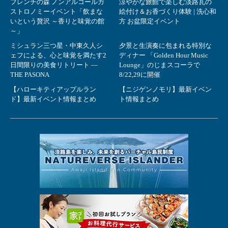
フレンチの森 ノンアルコールガ
涼やかな旅館で楽しむ淡路瓦の
ストロノミーイベント「飲まな
絵付け＆お香づくり体験 | 洗心和
いという贅沢 ～香りと味覚の館
方 お盆限定イベント
～」
ミシュラン三つ星・中東久人シ
夕景と生演奏に包まれる特別な
ェフによる、心と味覚を満たす2
ディナー 「Golden Hour Music
日間限りの美食リトリート ―
Lounge」のじまスコーラで
THE PASONA
8/22,29に開催
【ハローキティアップルラン
【ニジゲンノモリ】最新イベン
ド】最新イベント情報まとめ
ト情報まとめ