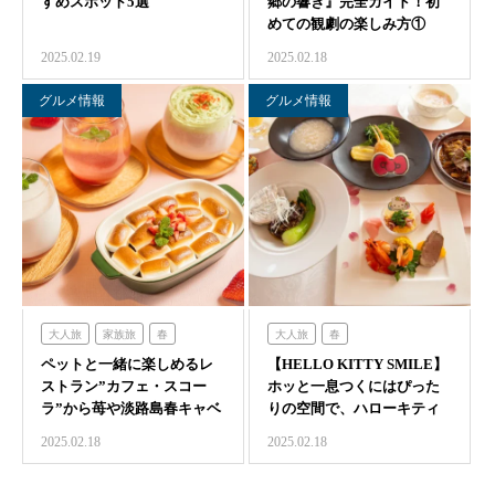
すめスポット5選
郷の響き』完全ガイド！初
禅坊靖寧
めての観劇の楽しみ方①
農家レストラン「陽・燦燦」
2025.02.19
2025.02.18
グルメ情報
グルメ情報
大人旅
家族旅
春
大人旅
春
ペットと一緒に楽しめるレ
犬連れ・ペット連れ
食べる
【HELLO KITTY SMILE】
ハローキティスマイル
ストラン”カフェ・スコー
ホッと一息つくにはぴった
のじまスコーラ
ラ”から苺や淡路島春キャベ
りの空間で、ハローキティ
ツを味わう期間限…
をコ…
2025.02.18
2025.02.18