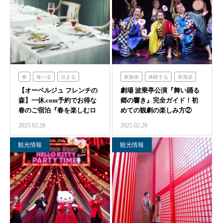
春
食べる
泊まる
家族旅
体験する
青海波
【オーベルジュ フレンチの
フレンチの森
劇場 波乗亭公演『舞い踊る
森】一休.com予約でお得な
郷の響き』完全ガイド！初
春のご宿泊『春を楽しむロ
めての観劇の楽しみ方②
ゼペアリング…
2025.02.20
2025.02.20
観光情報
観光情報