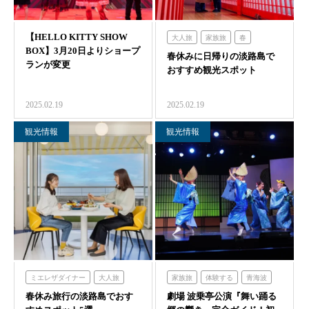
【HELLO KITTY SHOW
大人旅
家族旅
春
BOX】3月20日よりショープ
春休みに日帰りの淡路島で
食べる
体験する
ランが変更
おすすめ観光スポット
のじまスコーラ
シェフガーデン
2025.02.19
2025.02.19
クラフトサーカス
観光情報
観光情報
ミエレザダイナー
大人旅
家族旅
体験する
青海波
春休み旅行の淡路島でおす
春
食べる
体験する
劇場 波乗亭公演『舞い踊る