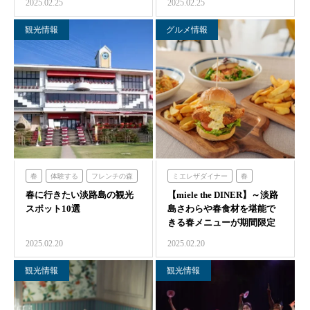
2025.02.25
2025.02.25
観光情報
グルメ情報
春
体験する
フレンチの森
ミエレザダイナー
春
春に行きたい淡路島の観光
禅坊靖寧
【miele the DINER】～淡路
食べる
スポット10選
島さわらや春食材を堪能で
ハローキティスマイル
きる春メニューが期間限定
ハローキティショーボックス
で…
2025.02.20
2025.02.20
のじまスコーラ
農家レストラン「陽・燦燦」
観光情報
観光情報
クラフトサーカス
ニジゲンノモリ