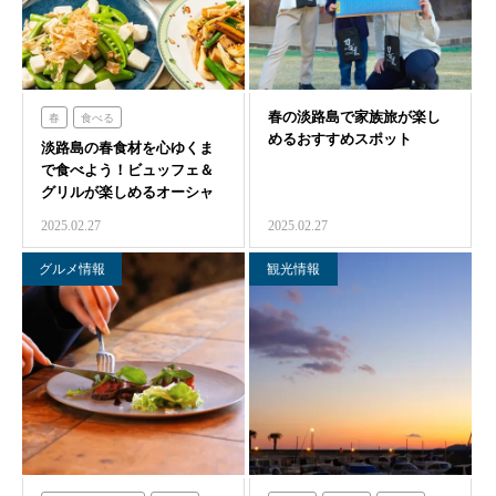
春の淡路島で家族旅が楽し
春
食べる
めるおすすめスポット
淡路島の春食材を心ゆくま
オーシャンテラス
で食べよう！ビュッフェ＆
グリルが楽しめるオーシャ
ンテラス
2025.02.27
2025.02.27
グルメ情報
観光情報