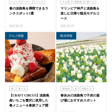
ミエレザダイナー
ランチ
大人旅
家族旅
食べる
春の淡路島を満喫できるラ
春
食べる
フレンチの森
マリンピア神戸と淡路島を
体験する
ミエレザガーデン
ンチスポット5選
楽しむ日帰り観光モデルコ
オーシャンテラス
青海波
ース
のじまスコーラ
青海波
2025.02.25
2025.02.25
農家レストラン「陽・燦燦」
グルメ情報
観光情報
春
食べる
家族旅
春
体験する
【CRAFT CIRCUS】淡路島
クラフトサーカス
春休みの淡路島で子供の遊
ニジゲンノモリ
産いちごを贅沢に使用した
び場におすすめスポット
春メニュー＆春旅フェア開
催