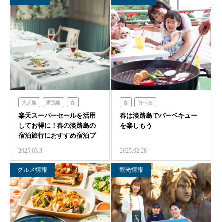
大人旅
家族旅
春
春
食べる
楽天スーパーセールを活用
食べる
体験する
春は淡路島でバーベキュー
オーシャンテラス
してお得に！春の淡路島の
を楽しもう
フレンチの森
グランシャリオ
グランシャリオ
宿泊旅行におすすめ宿泊プ
のじまスコーラ
ラン
2025.03.3
2025.02.28
クラフトサーカス
グルメ情報
観光情報