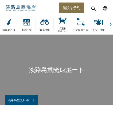
施設を予約
犬連れ
淡路島とは
お店一覧
観光情報
モデルコース
グルメ情報
体
スポット
淡路島観光レポート
淡路島観光レポート