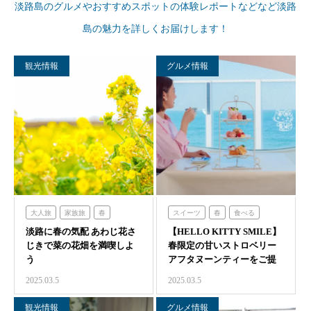
淡路島のグルメやおすすめスポットの体験レポートなどなど淡路
島の魅力を詳しくお届けします！
観光情報
グルメ情報
大人旅
家族旅
春
スイーツ
春
食べる
淡路に春の気配 あわじ花さ
食べる
体験する
【HELLO KITTY SMILE】
ハローキティスマイル
じきで菜の花畑を満喫しよ
春限定の甘いストロベリー
農家レストラン「陽・燦燦」
う
アフタヌーンティーをご提
海神人の食卓
供
2025.03.5
2025.03.5
観光情報
グルメ情報