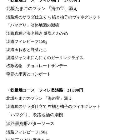
・鉄板焼コース フィレ鳴門 17,800円
北坂たまごのフラン 「海の宝」添え
淡路鯛のサラダ仕立て 柑橘と柚子のヴィネグレット
「ハマグリ」淡路地酒の潮椀
淡路真鯛と海老焼き 藻塩とわかめ
淡路フィレビーフ150g
淡路玉ねぎと野菜たち
淡路ジャンボにんにくのガーリックライス
桟敷名物 チョコレートサンデー
季節の果実とコンポート
・鉄板焼コース フィレ奥淡路 21,000円
北坂たまごのフラン 「海の宝」添え
淡路鯛のサラダ仕立て 柑橘と柚子のヴィネグレット
「ハマグリ」淡路地酒の潮椀
淡路黒鮑肝バターソース
淡路フィレビーフ150g