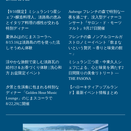
【9/10限定】ミシュラン1つ星シ
Auberge フレンチの森で特別な一
ェフ×醸造料理人。淡路島の恵み
夜を過ごす。没入型ディナーコ
とイタリア料理の感性が交わる
ンサート『サロン・ド・モーツ
特別ディナー
ァルト』9月27日開催
夏休みはのじまスコーラへ
フレンチの森 ノンアルコールガ
8/15.16は淡路島の竹を使った流
ストロノミーイベント「飲まな
しそうめん体験
いという贅沢 ～香りと味覚の館
～」
涼やかな旅館で楽しむ淡路瓦の
ミシュラン三つ星・中東久人シ
絵付け＆お香づくり体験 | 洗心和
ェフによる、心と味覚を満たす2
方 お盆限定イベント
日間限りの美食リトリート ―
THE PASONA
夕景と生演奏に包まれる特別な
【ハローキティアップルラン
ディナー 「Golden Hour Music
ド】最新イベント情報まとめ
Lounge」のじまスコーラで
8/22,29に開催