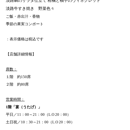
淡路鯛のサラダ仕立て 柑橘と柚子のヴィネグレット
淡路牛すき焼き 野菜色々
ご飯・赤出汁・香物
季節の果実コンポート
：表示価格は税込です
【店舗詳細情報】
席数：
１階 約150席
２階 約80席
営業時間：
1階「宴（うたげ）」
平日／11：00～21：00（L.O 20：00）
土日祝／10：30～21：00（L.O 20：00）