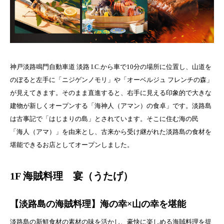
神戸淡路鳴門自動車道 淡路 I.C.から車で10分の場所に位置し、山道を
のぼると左手に「ニジゲンノモリ」や「オーベルジュ フレンチの森」
が見えてきます。そのまま直進すると、右手に見える印象的で大きな
建物が新しくオープンする「海神人（アマン）の食卓」です。淡路島
は古事記で「はじまりの島」とされています。そこに住む海の民
「海人（アマ）」を由来とし、古来から受け継がれた淡路島の食材を
堪能できるお店としてオープンしました。
1F 海賊料理 宴（うたげ）
【淡路島の海賊料理】海の幸×山の幸を堪能
淡路島の新鮮食材の素材の味を活かし、豪快に楽しめる海賊料理を提