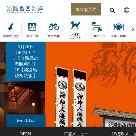
施設を予約
犬連れ
淡路島とは
お店一覧
観光情報
モデルコース
グルメ情報
体
スポット
3月26日
OPEN！１
F【淡路島の
海賊料理】
2F【淡路島
鉄板焼き】
Event＆Fair
OPEN
1F宴メニュー
2F桟敷メニ