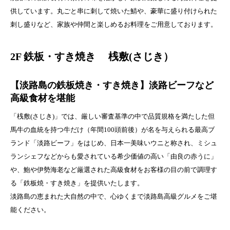
供しています。丸ごと串に刺して焼いた鯖や、豪華に盛り付けられた
刺し盛りなど、家族や仲間と楽しめるお料理をご用意しております。
2F 鉄板・
すき焼き 桟敷(さじき）
【淡路島の鉄板焼き・すき焼き】淡路ビーフなど
高級食材を堪能
「桟敷(さじき)」では、厳しい審査基準の中で品質規格を満たした但
馬牛の血統を持つ牛だけ（年間100頭前後）が名を与えられる最高ブ
ランド「淡路ビーフ」をはじめ、日本一美味いウニと称され、ミシュ
ランシェフなどからも愛されている希少価値の高い「由良の赤うに」
や、鮑や伊勢海老など厳選された高級食材をお客様の目の前で調理す
る「鉄板焼・すき焼き」を提供いたします。
淡路島の恵まれた大自然の中で、心ゆくまで淡路島高級グルメをご堪
能ください。