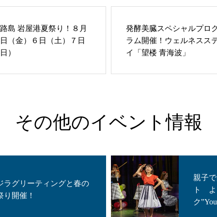
路島 岩屋港夏祭り！８月
発酵美臓スペシャルプロ
日（金）６日（土）７日
ラム開催！ウェルネスス
日）
イ「望楼 青海波」
その他のイベント情報
親子で
ジラグリーティングと春の
ト よ
祭り開催！
ク‟You