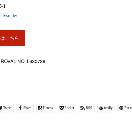
-1
ittysmile/
詳細はこちら
PROVAL NO. L630788
Tweet
Share
Hatena
Pocket
RSS
feedly
Pin it