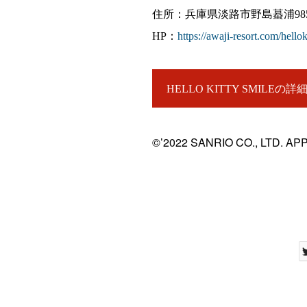
住所：兵庫県淡路市野島蟇浦985
HP：
https://awaji-resort.com/hellok
HELLO KITTY SMILEの
©’2022 SANRIO CO., LTD. AP