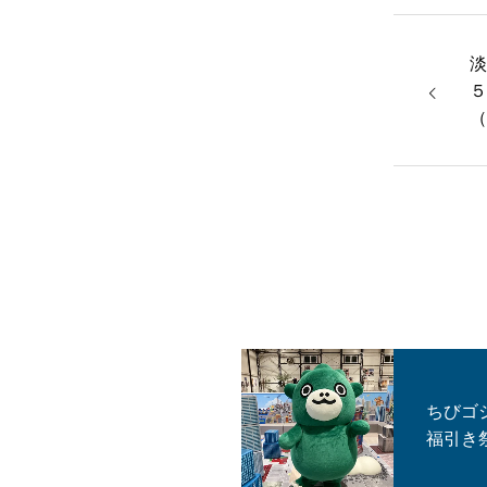
淡
５
（
ちびゴ
福引き