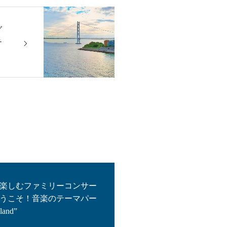
グ
テ
楽しむファミリーコンサー
うこそ！音楽のテーマパー
land”