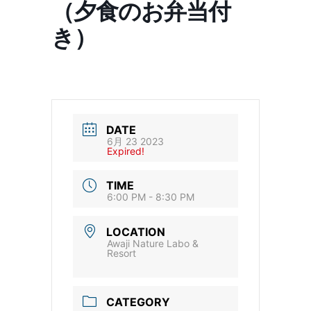
（夕食のお弁当付
き）
DATE
6月 23 2023
Expired!
TIME
6:00 PM - 8:30 PM
LOCATION
Awaji Nature Labo &
Resort
CATEGORY