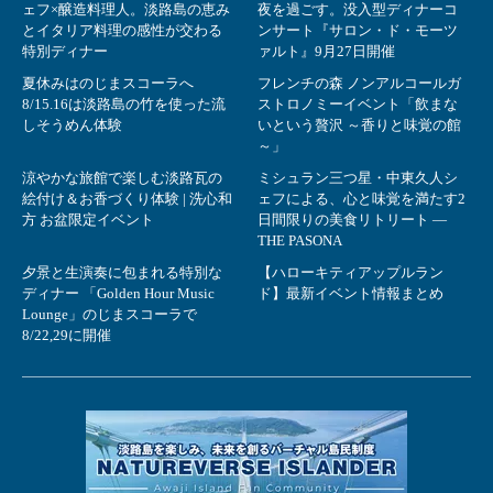
ェフ×醸造料理人。淡路島の恵み
夜を過ごす。没入型ディナーコ
とイタリア料理の感性が交わる
ンサート『サロン・ド・モーツ
特別ディナー
ァルト』9月27日開催
夏休みはのじまスコーラへ
フレンチの森 ノンアルコールガ
8/15.16は淡路島の竹を使った流
ストロノミーイベント「飲まな
しそうめん体験
いという贅沢 ～香りと味覚の館
～」
涼やかな旅館で楽しむ淡路瓦の
ミシュラン三つ星・中東久人シ
絵付け＆お香づくり体験 | 洗心和
ェフによる、心と味覚を満たす2
方 お盆限定イベント
日間限りの美食リトリート ―
THE PASONA
夕景と生演奏に包まれる特別な
【ハローキティアップルラン
ディナー 「Golden Hour Music
ド】最新イベント情報まとめ
Lounge」のじまスコーラで
8/22,29に開催