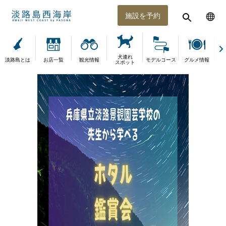
施設を予約
犬連れ
淡路島とは
お店一覧
観光情報
モデルコース
グルメ情報
体
スポット