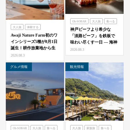
Oh-SOBAR
大人旅
食べる
大人旅
体験する
のじまスコーラ
海神人の食卓
神戸ビーフより希少な
農家レストラン「陽・燦燦」
Awaji Nature Farm初のワ
「淡路ビーフ」を鉄板で
インシリーズ5種が8月1日
味わい尽くす一日 — 海神
誕生！耕作放棄地から生
人（アマン）の食卓
2026.08.3
ま…
「桟…
2026.08.3
グルメ情報
観光情報
Oh-SOBAR
大人旅
食べる
大人旅
家族旅
食べる