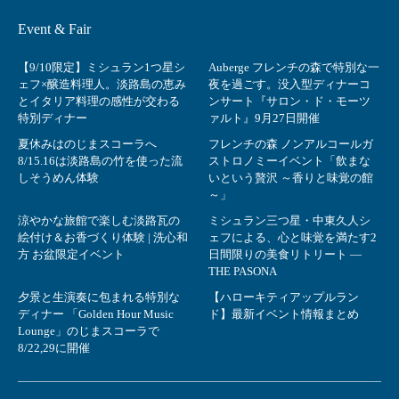
Event & Fair
【9/10限定】ミシュラン1つ星シ
Auberge フレンチの森で特別な一
ェフ×醸造料理人。淡路島の恵み
夜を過ごす。没入型ディナーコ
とイタリア料理の感性が交わる
ンサート『サロン・ド・モーツ
特別ディナー
ァルト』9月27日開催
夏休みはのじまスコーラへ
フレンチの森 ノンアルコールガ
8/15.16は淡路島の竹を使った流
ストロノミーイベント「飲まな
しそうめん体験
いという贅沢 ～香りと味覚の館
～」
涼やかな旅館で楽しむ淡路瓦の
ミシュラン三つ星・中東久人シ
絵付け＆お香づくり体験 | 洗心和
ェフによる、心と味覚を満たす2
方 お盆限定イベント
日間限りの美食リトリート ―
THE PASONA
夕景と生演奏に包まれる特別な
【ハローキティアップルラン
ディナー 「Golden Hour Music
ド】最新イベント情報まとめ
Lounge」のじまスコーラで
8/22,29に開催