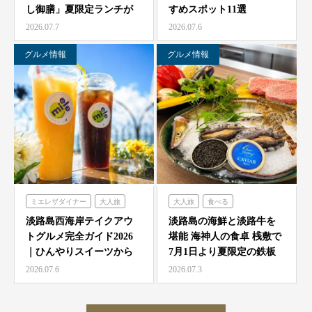
し御膳」夏限定ランチが
すめスポット11選
農家レストラン「陽・燦燦」
7/1より海神人の食卓 …
2026.07.7
2026.07.6
シェフガーデン
ニジゲンノモリ
グルメ情報
グルメ情報
ミエレザダイナー
大人旅
大人旅
食べる
家族旅
食べる
海神人の食卓
淡路島西海岸テイクアウ
淡路島の海鮮と淡路牛を
トグルメ完全ガイド2026
堪能 海神人の食卓 桟敷で
ハローキティスマイル
｜ひんやりスイーツから
7月1日より夏限定の鉄板
ミエレザガーデン
絶品グルメまで徹底紹…
焼きコース4種が登…
2026.07.6
2026.07.3
ハローキティショーボックス
のじまスコーラ
クラフトサーカス