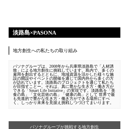
淡路島×PASONA
地方創生への私たちの取り組み
パソナグループは、2008年から兵庫県淡路島で「人材誘
致」による地方創生に挑戦しています。島内で、多くの
雇用を創出するとともに、地域資源を活かした様々な施
設の開設やイベントの開催を通じて国内外から多くの方
が訪れています。淡路島のプロジェクトを通じて私たち
が目指すことー。それは、真に豊かな生き方・働き方が
できる「Smart Life Initiative」の実現です。淡路島を「美
食の島」「文化芸術の島」「健康の島」として 世界で最
も先進的で豊かな生き方・働き方ができる場所にすべ
く、しっかり未来を見据え挑戦しつづけてまいります。
パソナグループが挑戦する地方創生