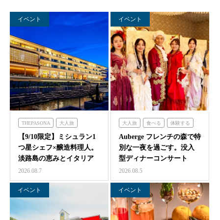
イベント
イベント
THEPASONA
大人旅
大人旅
食べる
体験する
食べる
体験する
泊まる
フレンチの森
【9/10限定】ミシュラン1
Auberge フレンチの森で特
つ星シェフ×醸造料理人。
別な一夜を過ごす。没入
淡路島の恵みとイタリア
型ディナーコンサート
料理の感性が交わ…
『サロン・ド・モ…
2026.08.7
2026.08.5
イベント
イベント