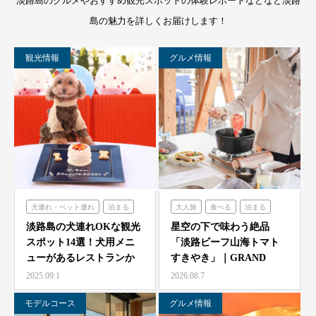
淡路島のグルメやおすすめ観光スポットの体験レポートなどなど淡路
島の魅力を詳しくお届けします！
観光情報
グルメ情報
犬連れ・ペット連れ
泊まる
大人旅
食べる
泊まる
ミエレザガーデン
グランシャリオ
淡路島の犬連れOKな観光
星空の下で味わう絶品
スポット14選！犬用メニ
「淡路ビーフ山海トマト
のじまスコーラ
ューがあるレストランか
すきやき」｜GRAND
シェフガーデン
らペット可ホテルまで…
CHARIOT 北斗七星…
2025.09.1
2026.08.7
モデルコース
グルメ情報