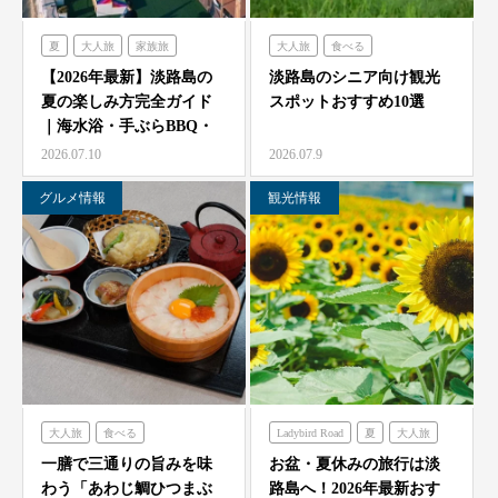
夏
大人旅
家族旅
大人旅
食べる
食べる
体験する
禅坊靖寧
フレンチの森
古酒の舎
【2026年最新】淡路島の
淡路島のシニア向け観光
夏の楽しみ方完全ガイド
スポットおすすめ10選
ハローキティスマイル
禅坊靖寧
のじまスコーラ
｜海水浴・手ぶらBBQ・
オーシャンテラス
ミエレ
農家レストラン「陽・燦燦」
子供の遊び場と絶景…
2026.07.10
2026.07.9
グランシャリオ
シェフガーデン
グルメ情報
観光情報
クラフトサーカス
ニジゲンノモリ
大人旅
食べる
Ladybird Road
夏
大人旅
海神人の食卓
家族旅
フレンチの森
一膳で三通りの旨みを味
お盆・夏休みの旅行は淡
わう「あわじ鯛ひつまぶ
路島へ！2026年最新おす
グランシャリオ