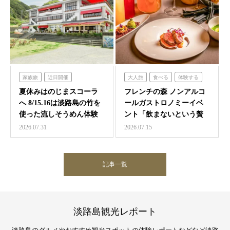
家族旅
近日開催
大人旅
食べる
体験する
のじまスコーラ
フレンチの森
夏休みはのじまスコーラ
フレンチの森 ノンアルコ
へ 8/15.16は淡路島の竹を
ールガストロノミーイベ
使った流しそうめん体験
ント「飲まないという贅
沢 ～香りと味覚の館～…
2026.07.31
2026.07.15
記事一覧
淡路島観光レポート