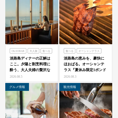
Oh-SOBAR
大人旅
食べる
食べる
オーシャンテラス
青海波
淡路島ディナーの正解は
淡路島の恵みを、豪快に
ここ。夕陽と割烹料理に
ほおばる。オーシャンテ
酔う、大人夫婦の贅沢な
ラス『夏休み限定1ポンド
一夜をモダン蕎麦割烹
ビーフフェア』7月25…
2026.08.5
2026.08.3
O…
グルメ情報
観光情報