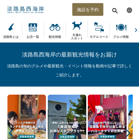
施設を予約
犬連れ
淡路島とは
お店一覧
観光情報
モデルコース
グルメ情報
体
スポット
淡路島西海岸の最新観光情報をお届け
淡路島の旬のグルメや最新観光・イベント情報を動画や記事で詳しく
ご紹介します。