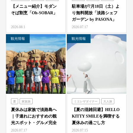
シェフガーデン
【メニュー紹介】モダン
駐車場が7月18日（土）よ
そば割烹「Oh-SOBAR」
り無料開放「淡路シェフ
ガーデン by PASONA」
「Ladyb…
2026.08.1
2026.07.17
観光情報
観光情報
夏
家族旅
ミエレザダイナー
大人旅
農家レストラン「陽・燦燦」
家族旅
食べる
体験する
夏休みは家族で淡路島へ
【夏の混雑回避】HELLO
｜子連れにおすすめの観
KITTY SMILEを満喫する
シェフガーデン
ハローキティスマイル
光スポット・グルメ完全
夏休みの過ごし方
ニジゲンノモリ
ガイド
2026.07.17
2026.07.15