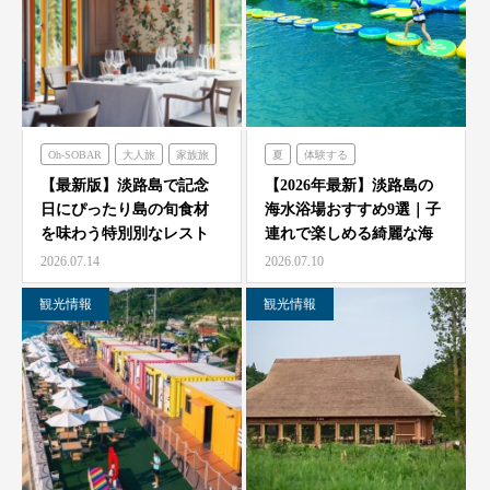
Oh-SOBAR
大人旅
家族旅
夏
体験する
食べる
フレンチの森
のじまスコーラ
【最新版】淡路島で記念
【2026年最新】淡路島の
日にぴったり島の旬食材
海水浴場おすすめ9選｜子
オーシャンテラス
シェフガーデン
を味わう特別別なレスト
連れで楽しめる綺麗な海
のじまスコーラ
青海波
ラン7選
と海開き情報
2026.07.14
2026.07.10
海神人の食卓
観光情報
観光情報