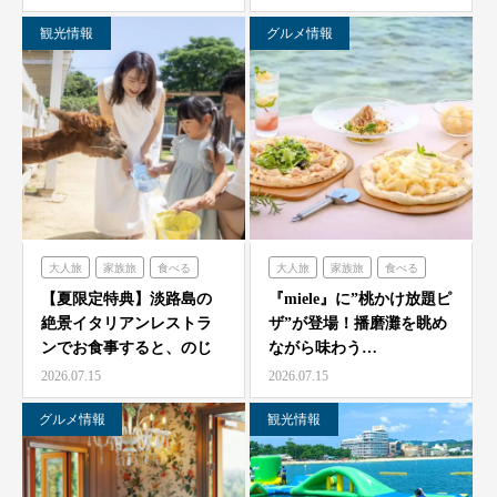
観光情報
グルメ情報
大人旅
家族旅
食べる
大人旅
家族旅
食べる
体験する
のじまスコーラ
体験する
ミエレ
【夏限定特典】淡路島の
『miele』に”桃かけ放題ピ
絶景イタリアンレストラ
ザ”が登場！播磨灘を眺め
ンでお食事すると、のじ
ながら味わう…
ま動物園の入場券をプレ
2026.07.15
2026.07.15
ゼ…
グルメ情報
観光情報