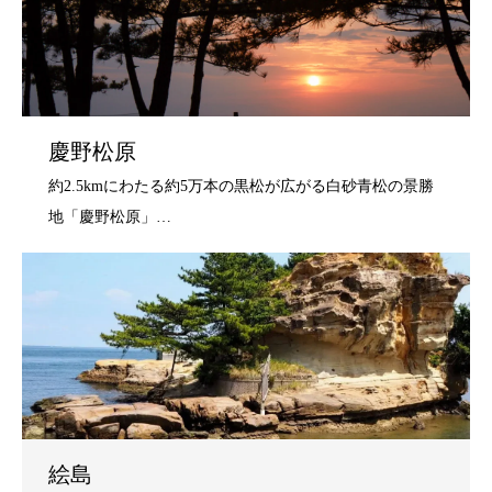
慶野松原
絵島