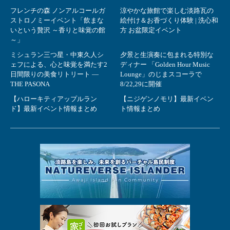
フレンチの森 ノンアルコールガ
涼やかな旅館で楽しむ淡路瓦の
ストロノミーイベント「飲まな
絵付け＆お香づくり体験 | 洗心和
いという贅沢 ～香りと味覚の館
方 お盆限定イベント
～」
ミシュラン三つ星・中東久人シ
夕景と生演奏に包まれる特別な
ェフによる、心と味覚を満たす2
ディナー 「Golden Hour Music
日間限りの美食リトリート ―
Lounge」のじまスコーラで
THE PASONA
8/22,29に開催
【ハローキティアップルラン
【ニジゲンノモリ】最新イベン
ド】最新イベント情報まとめ
ト情報まとめ