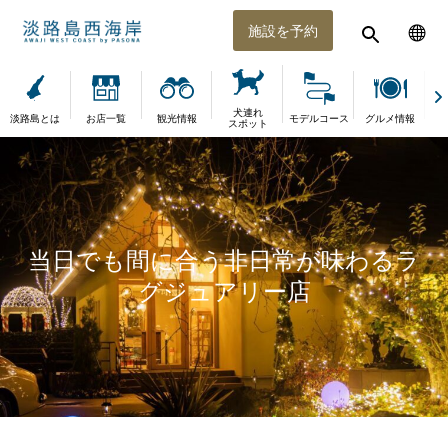
施設を予約
犬連れ
淡路島とは
お店一覧
観光情報
モデルコース
グルメ情報
体
スポット
当日でも間に合う非日常が味わるラ
グジュアリー店