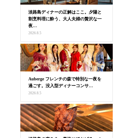
淡路島ディナーの正解はここ。夕陽と
割烹料理に酔う、大人夫婦の贅沢な一
夜…
2026.8.5
Auberge フレンチの森で特別な一夜を
過ごす。没入型ディナーコンサ…
2026.8.5