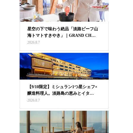
星空の下で味わう絶品「淡路ビーフ山
海トマトすきやき」｜GRAND CH…
2026.8.7
【9/10限定】ミシュラン1つ星シェフ×
醸造料理人。淡路島の恵みとイタ…
2026.8.7