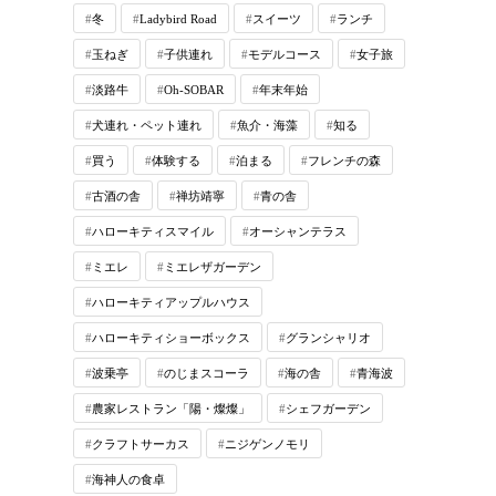
冬
Ladybird Road
スイーツ
ランチ
玉ねぎ
子供連れ
モデルコース
女子旅
淡路牛
Oh-SOBAR
年末年始
犬連れ・ペット連れ
魚介・海藻
知る
買う
体験する
泊まる
フレンチの森
古酒の舎
禅坊靖寧
青の舎
ハローキティスマイル
オーシャンテラス
ミエレ
ミエレザガーデン
ハローキティアップルハウス
ハローキティショーボックス
グランシャリオ
波乗亭
のじまスコーラ
海の舎
青海波
農家レストラン「陽・燦燦」
シェフガーデン
クラフトサーカス
ニジゲンノモリ
海神人の食卓