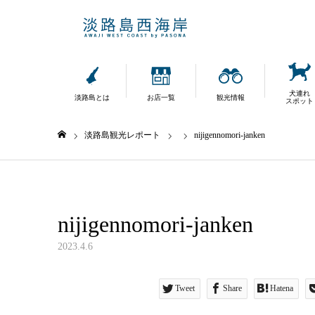
犬連れ
淡路島とは
お店一覧
観光情報
スポット
淡路島観光レポート
nijigennomori-janken
ホーム
nijigennomori-janken
2023.4.6
Tweet
Share
Hatena