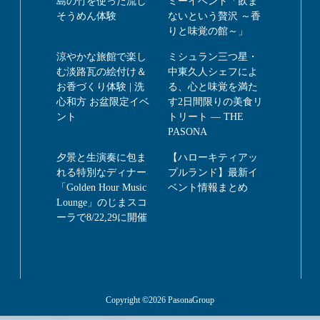
島の竹を使った流し
ミーイベント「飲ま
そうめん体験
ないという贅沢 ～香
りと味覚の館～」
涼やかな旅館で楽し
ミシュラン三つ星・
む淡路瓦の絵付け＆
中東久人シェフによ
お香づくり体験 | 洗
る、心と味覚を満た
心和方 お盆限定イベ
す2日間限りの美食リ
ント
トリート ― THE
PASONA
夕景と生演奏に包ま
【ハローキティアッ
れる特別なディナー
プルランド】最新イ
「Golden Hour Music
ベント情報まとめ
Lounge」のじまスコ
ーラで8/22,29に開催
Copyright ©2026 PasonaGroup