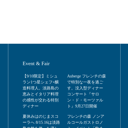
Event & Fair
【9/10限定】ミシュ
Auberge フレンチの森
ラン1つ星シェフ×醸
で特別な一夜を過ご
造料理人。淡路島の
す。没入型ディナー
恵みとイタリア料理
コンサート『サロ
の感性が交わる特別
ン・ド・モーツァル
ディナー
ト』9月27日開催
夏休みはのじまスコ
フレンチの森 ノンア
ーラへ 8/15.16は淡路
ルコールガストロノ