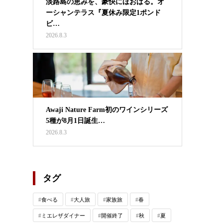
淡路島の恵みを、豪快にほおばる。オ
ーシャンテラス『夏休み限定1ポンド
ビ…
2026.8.3
Awaji Nature Farm初のワインシリーズ
5種が8月1日誕生…
2026.8.3
タグ
食べる
大人旅
家族旅
春
ミエレザダイナー
開催終了
秋
夏