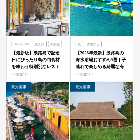
Oh-SOBAR
大人旅
家族旅
夏
体験する
食べる
フレンチの森
のじまスコーラ
【最新版】淡路島で記念
【2026年最新】淡路島の
日にぴったり島の旬食材
海水浴場おすすめ9選｜子
オーシャンテラス
シェフガーデン
を味わう特別別なレスト
連れで楽しめる綺麗な海
のじまスコーラ
青海波
ラン7選
と海開き情報
2026.07.14
2026.07.10
海神人の食卓
観光情報
観光情報