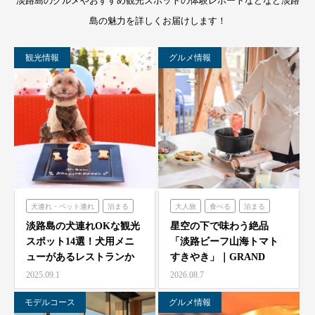
淡路島のグルメやおすすめ観光スポットの体験レポートなどなど淡路
島の魅力を詳しくお届けします！
観光情報
グルメ情報
犬連れ・ペット連れ
泊まる
大人旅
食べる
泊まる
ミエレザガーデン
グランシャリオ
淡路島の犬連れOKな観光
星空の下で味わう絶品
スポット14選！犬用メニ
「淡路ビーフ山海トマト
のじまスコーラ
ューがあるレストランか
すきやき」｜GRAND
シェフガーデン
らペット可ホテルまで…
CHARIOT 北斗七星…
2025.09.1
2026.08.7
モデルコース
グルメ情報