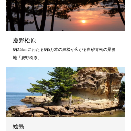
慶野松原
絵島