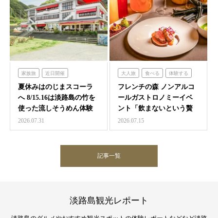
家族旅
近日開催
大人旅
食べる
体験する
のじまスコーラ
フレンチの森
夏休みはのじまスコーラ
フレンチの森 ノンアルコ
へ 8/15.16は淡路島の竹を
ールガストロノミーイベ
使った流しそうめん体験
ント「飲まないという贅
沢 ～香りと味覚の館～…
2026.07.31
2026.07.15
記事一覧
淡路島観光レポート