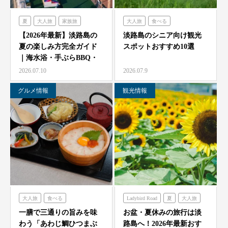
夏
大人旅
家族旅
大人旅
食べる
食べる
体験する
禅坊靖寧
フレンチの森
古酒の舎
【2026年最新】淡路島の
淡路島のシニア向け観光
夏の楽しみ方完全ガイド
スポットおすすめ10選
ハローキティスマイル
禅坊靖寧
のじまスコーラ
｜海水浴・手ぶらBBQ・
オーシャンテラス
ミエレ
農家レストラン「陽・燦燦」
子供の遊び場と絶景…
2026.07.10
2026.07.9
グランシャリオ
シェフガーデン
グルメ情報
観光情報
クラフトサーカス
ニジゲンノモリ
大人旅
食べる
Ladybird Road
夏
大人旅
海神人の食卓
家族旅
フレンチの森
一膳で三通りの旨みを味
お盆・夏休みの旅行は淡
わう「あわじ鯛ひつまぶ
路島へ！2026年最新おす
グランシャリオ