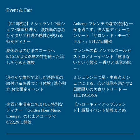
Event & Fair
【9/10限定】ミシュラン1つ星シ
Auberge フレンチの森で特別な一
ェフ×醸造料理人。淡路島の恵み
夜を過ごす。没入型ディナーコ
とイタリア料理の感性が交わる
ンサート『サロン・ド・モーツ
特別ディナー
ァルト』9月27日開催
夏休みはのじまスコーラへ
フレンチの森 ノンアルコールガ
8/15.16は淡路島の竹を使った流
ストロノミーイベント「飲まな
しそうめん体験
いという贅沢 ～香りと味覚の館
～」
涼やかな旅館で楽しむ淡路瓦の
ミシュラン三つ星・中東久人シ
絵付け＆お香づくり体験 | 洗心和
ェフによる、心と味覚を満たす2
方 お盆限定イベント
日間限りの美食リトリート ―
THE PASONA
夕景と生演奏に包まれる特別な
【ハローキティアップルラン
ディナー 「Golden Hour Music
ド】最新イベント情報まとめ
Lounge」のじまスコーラで
8/22,29に開催