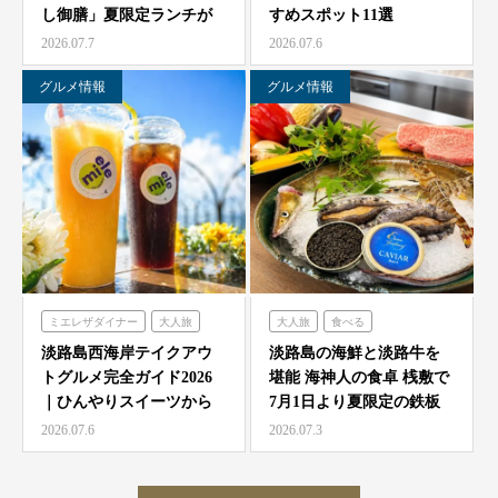
し御膳」夏限定ランチが
すめスポット11選
農家レストラン「陽・燦燦」
7/1より海神人の食卓 …
2026.07.7
2026.07.6
シェフガーデン
ニジゲンノモリ
グルメ情報
グルメ情報
ミエレザダイナー
大人旅
大人旅
食べる
家族旅
食べる
海神人の食卓
淡路島西海岸テイクアウ
淡路島の海鮮と淡路牛を
トグルメ完全ガイド2026
堪能 海神人の食卓 桟敷で
ハローキティスマイル
｜ひんやりスイーツから
7月1日より夏限定の鉄板
ミエレザガーデン
絶品グルメまで徹底紹…
焼きコース4種が登…
2026.07.6
2026.07.3
ハローキティショーボックス
のじまスコーラ
クラフトサーカス