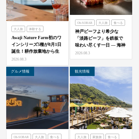
Oh-SOBAR
大人旅
食べる
大人旅
体験する
のじまスコーラ
海神人の食卓
神戸ビーフより希少な
農家レストラン「陽・燦燦」
Awaji Nature Farm初のワ
「淡路ビーフ」を鉄板で
インシリーズ5種が8月1日
味わい尽くす一日 — 海神
誕生！耕作放棄地から生
人（アマン）の食卓
2026.08.3
ま…
「桟…
2026.08.3
グルメ情報
観光情報
Oh-SOBAR
大人旅
食べる
大人旅
家族旅
食べる