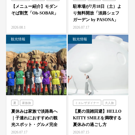
シェフガーデン
【メニュー紹介】モダン
駐車場が7月18日（土）よ
そば割烹「Oh-SOBAR」
り無料開放「淡路シェフ
ガーデン by PASONA」
「Ladyb…
2026.08.1
2026.07.17
観光情報
観光情報
夏
家族旅
ミエレザダイナー
大人旅
農家レストラン「陽・燦燦」
家族旅
食べる
体験する
夏休みは家族で淡路島へ
【夏の混雑回避】HELLO
｜子連れにおすすめの観
KITTY SMILEを満喫する
シェフガーデン
ハローキティスマイル
光スポット・グルメ完全
夏休みの過ごし方
ニジゲンノモリ
ガイド
2026.07.17
2026.07.15