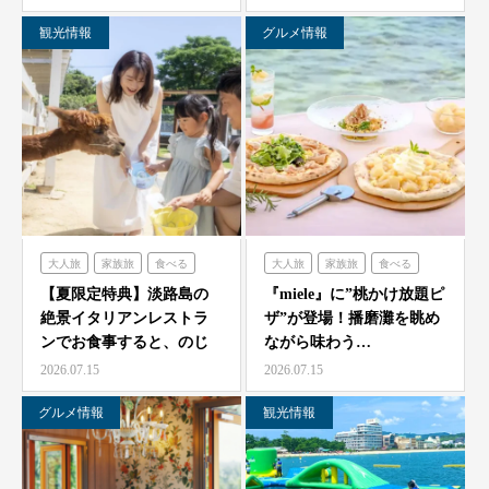
観光情報
グルメ情報
大人旅
家族旅
食べる
大人旅
家族旅
食べる
体験する
のじまスコーラ
体験する
ミエレ
【夏限定特典】淡路島の
『miele』に”桃かけ放題ピ
絶景イタリアンレストラ
ザ”が登場！播磨灘を眺め
ンでお食事すると、のじ
ながら味わう…
ま動物園の入場券をプレ
2026.07.15
2026.07.15
ゼ…
グルメ情報
観光情報