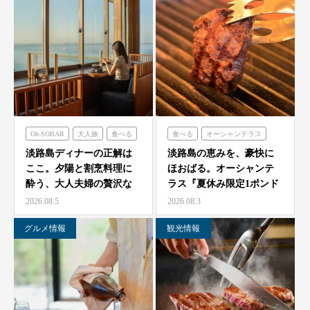
Oh-SOBAR
大人旅
食べる
食べる
オーシャンテラス
青海波
淡路島ディナーの正解は
淡路島の恵みを、豪快に
ここ。夕陽と割烹料理に
ほおばる。オーシャンテ
酔う、大人夫婦の贅沢な
ラス『夏休み限定1ポンド
一夜をモダン蕎麦割烹
ビーフフェア』7月25…
2026.08.5
2026.08.3
O…
グルメ情報
観光情報