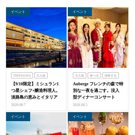
イベント
イベント
THEPASONA
大人旅
大人旅
食べる
体験する
食べる
体験する
泊まる
フレンチの森
【9/10限定】ミシュラン1
Auberge フレンチの森で特
つ星シェフ×醸造料理人。
別な一夜を過ごす。没入
淡路島の恵みとイタリア
型ディナーコンサート
料理の感性が交わ…
『サロン・ド・モ…
2026.08.7
2026.08.5
イベント
イベント