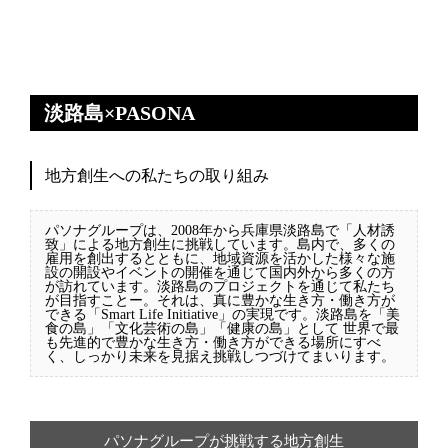
淡路島×PASONA
地方創生への私たちの取り組み
パソナグループは、2008年から兵庫県淡路島で「人材誘
致」による地方創生に挑戦しています。島内で、多くの
雇用を創出するとともに、地域資源を活かした様々な施
設の開設やイベントの開催を通じて国内外から多くの方
が訪れています。淡路島のプロジェクトを通じて私たち
が目指すことー。それは、真に豊かな生き方・働き方が
できる「Smart Life Initiative」の実現です。淡路島を「美
食の島」「文化芸術の島」「健康の島」として 世界で最
も先進的で豊かな生き方・働き方ができる場所にすべ
く、しっかり未来を見据え挑戦しつづけてまいります。
パソナグループが挑戦する地方創生