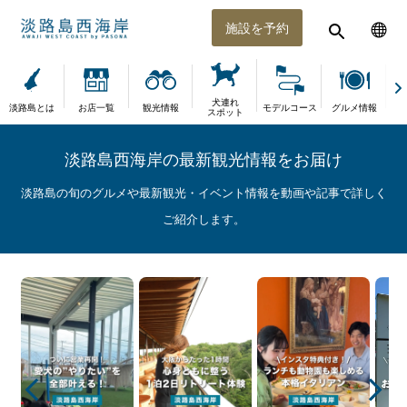
施設を予約
犬連れ
淡路島とは
お店一覧
観光情報
モデルコース
グルメ情報
体
スポット
淡路島西海岸の最新観光情報をお届け
淡路島の旬のグルメや最新観光・イベント情報を動画や記事で詳しく
ご紹介します。