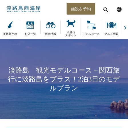
施設を予約
犬連れ
淡路島とは
お店一覧
観光情報
モデルコース
グルメ情報
体
スポット
淡路島 観光モデルコース – 関西旅
行に淡路島をプラス！2泊3日のモデ
ルプラン