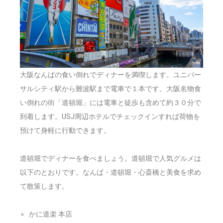
大阪なんばの食い倒れでディナーを満喫します。ユニバー
サルシティ駅から難波駅まで電車で１本です。大阪名物食
い倒れの街「道頓堀」には電車と徒歩も含めて約３０分で
到着します。USJ周辺ホテルでチェックインすれば荷物を
預けて身軽に行動できます。
道頓堀でディナーを食べましょう。道頓堀で人気グルメは
以下のとおりです。なんば・道頓堀・心斎橋と美食を求め
て散策します。
かに道楽 本店