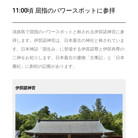
11:00頃 屈指のパワースポットに参拝
淡路島で屈指のパワースポットと称される伊弉諾神宮に参
拝します。伊弉諾神宮は、日本最古の神社と称されていま
す。日本神話「国生み」に登場する伊弉諾尊と伊弉冉尊の
二神をお祀りします。日本最古の書物「古事記」と「日本
書紀」に創祀の記載があります。
伊弉諾神宮