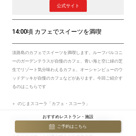
公式サイト
14:00頃 カフェでスイーツを満喫
淡路島のカフェでスイーツを満喫します。ルーフバルコニ
ーのガーデンテラスが自慢のカフェ、青い海と空に緑の芝
生でリゾート気分味わえるカフェ、オーシャンビューのウ
ッドデッキが自慢のカフェなどがあります。今回ご紹介す
るのはこちらです
のじまスコーラ「カフェ・スコーラ」
おすすめレストラン・施設
のじまスコーラ「カフェ・スコーラ」は、小学校をリノベ
ご予約はこちら
ーションして作られた面白いカフェです。テラス席ではわ