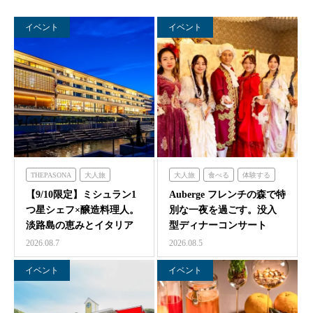
イベント
イベント
THEPASONA
大人旅
大人旅
食べる
体験する
食べる
体験する
泊まる
フレンチの森
【9/10限定】ミシュラン1
Auberge フレンチの森で特
つ星シェフ×醸造料理人。
別な一夜を過ごす。没入
淡路島の恵みとイタリア
型ディナーコンサート
料理の感性が交わ…
『サロン・ド・モ…
2026.08.7
2026.08.5
イベント
イベント