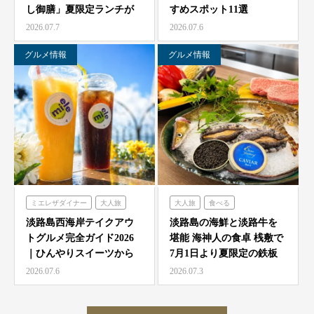
し御膳」夏限定ランチが
すめスポット11選
農家レストラン「陽・燦燦」
7/1より海神人の食卓 …
2026.07.7
2026.07.6
シェフガーデン
ニジゲンノモリ
グルメ情報
グルメ情報
ミエレザダイナー
大人旅
大人旅
食べる
家族旅
食べる
海神人の食卓
淡路島西海岸テイクアウ
淡路島の海鮮と淡路牛を
トグルメ完全ガイド2026
堪能 海神人の食卓 桟敷で
ハローキティスマイル
｜ひんやりスイーツから
7月1日より夏限定の鉄板
ミエレザガーデン
絶品グルメまで徹底紹…
焼きコース4種が登…
2026.07.6
2026.07.3
ハローキティショーボックス
のじまスコーラ
クラフトサーカス