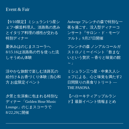
Event & Fair
【9/10限定】ミシュラン1つ星シ
Auberge フレンチの森で特別な一
ェフ×醸造料理人。淡路島の恵み
夜を過ごす。没入型ディナーコ
とイタリア料理の感性が交わる
ンサート『サロン・ド・モーツ
特別ディナー
ァルト』9月27日開催
夏休みはのじまスコーラへ
フレンチの森 ノンアルコールガ
8/15.16は淡路島の竹を使った流
ストロノミーイベント「飲まな
しそうめん体験
いという贅沢 ～香りと味覚の館
～」
涼やかな旅館で楽しむ淡路瓦の
ミシュラン三つ星・中東久人シ
絵付け＆お香づくり体験 | 洗心和
ェフによる、心と味覚を満たす2
方 お盆限定イベント
日間限りの美食リトリート ―
THE PASONA
夕景と生演奏に包まれる特別な
【ハローキティアップルラン
ディナー 「Golden Hour Music
ド】最新イベント情報まとめ
Lounge」のじまスコーラで
8/22,29に開催