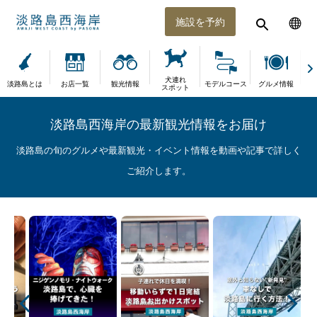
施設を予約
犬連れ
淡路島とは
お店一覧
観光情報
モデルコース
グルメ情報
体
スポット
淡路島西海岸の最新観光情報をお届け
淡路島の旬のグルメや最新観光・イベント情報を動画や記事で詳しく
ご紹介します。