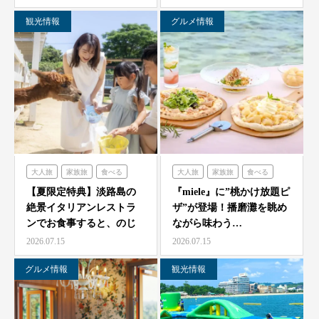
観光情報
グルメ情報
大人旅
家族旅
食べる
大人旅
家族旅
食べる
体験する
のじまスコーラ
体験する
ミエレ
【夏限定特典】淡路島の
『miele』に”桃かけ放題ピ
絶景イタリアンレストラ
ザ”が登場！播磨灘を眺め
ンでお食事すると、のじ
ながら味わう…
ま動物園の入場券をプレ
2026.07.15
2026.07.15
ゼ…
グルメ情報
観光情報