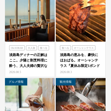
Oh-SOBAR
大人旅
食べる
食べる
オーシャンテラス
青海波
淡路島ディナーの正解は
淡路島の恵みを、豪快に
ここ。夕陽と割烹料理に
ほおばる。オーシャンテ
酔う、大人夫婦の贅沢な
ラス『夏休み限定1ポンド
一夜をモダン蕎麦割烹
ビーフフェア』7月25…
2026.08.5
2026.08.3
O…
グルメ情報
観光情報