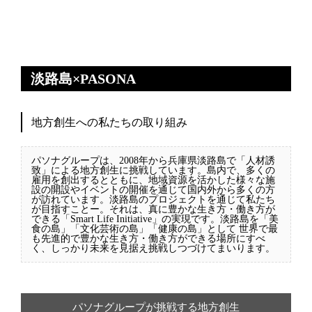
淡路島×PASONA
地方創生への私たちの取り組み
パソナグループは、2008年から兵庫県淡路島で「人材誘
致」による地方創生に挑戦しています。島内で、多くの
雇用を創出するとともに、地域資源を活かした様々な施
設の開設やイベントの開催を通じて国内外から多くの方
が訪れています。淡路島のプロジェクトを通じて私たち
が目指すことー。それは、真に豊かな生き方・働き方が
できる「Smart Life Initiative」の実現です。淡路島を「美
食の島」「文化芸術の島」「健康の島」として 世界で最
も先進的で豊かな生き方・働き方ができる場所にすべ
く、しっかり未来を見据え挑戦しつづけてまいります。
パソナグループが挑戦する地方創生