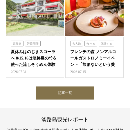
家族旅
近日開催
大人旅
食べる
体験する
のじまスコーラ
フレンチの森
夏休みはのじまスコーラ
フレンチの森 ノンアルコ
へ 8/15.16は淡路島の竹を
ールガストロノミーイベ
使った流しそうめん体験
ント「飲まないという贅
沢 ～香りと味覚の館～…
2026.07.31
2026.07.15
記事一覧
淡路島観光レポート