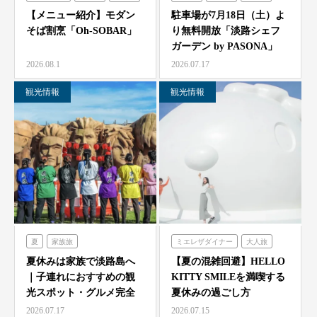
シェフガーデン
【メニュー紹介】モダン
駐車場が7月18日（土）よ
そば割烹「Oh-SOBAR」
り無料開放「淡路シェフ
ガーデン by PASONA」
「Ladyb…
2026.08.1
2026.07.17
観光情報
観光情報
夏
家族旅
ミエレザダイナー
大人旅
農家レストラン「陽・燦燦」
家族旅
食べる
体験する
夏休みは家族で淡路島へ
【夏の混雑回避】HELLO
｜子連れにおすすめの観
KITTY SMILEを満喫する
シェフガーデン
ハローキティスマイル
光スポット・グルメ完全
夏休みの過ごし方
ニジゲンノモリ
ガイド
2026.07.17
2026.07.15