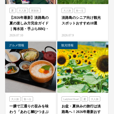
夏
大人旅
家族旅
大人旅
食べる
食べる
体験する
禅坊靖寧
フレンチの森
古酒の舎
【2026年最新】淡路島の
淡路島のシニア向け観光
夏の楽しみ方完全ガイド
スポットおすすめ10選
ハローキティスマイル
禅坊靖寧
のじまスコーラ
｜海水浴・手ぶらBBQ・
オーシャンテラス
ミエレ
農家レストラン「陽・燦燦」
子供の遊び場と絶景…
2026.07.10
2026.07.9
グランシャリオ
シェフガーデン
グルメ情報
観光情報
クラフトサーカス
ニジゲンノモリ
大人旅
食べる
Ladybird Road
夏
大人旅
海神人の食卓
家族旅
フレンチの森
一膳で三通りの旨みを味
お盆・夏休みの旅行は淡
わう「あわじ鯛ひつまぶ
路島へ！2026年最新おす
グランシャリオ