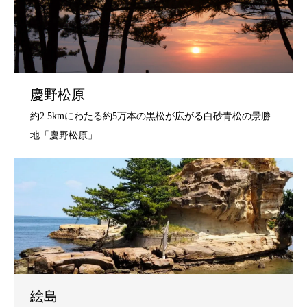
慶野松原
絵島