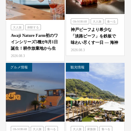
Oh-SOBAR
大人旅
食べる
大人旅
体験する
のじまスコーラ
海神人の食卓
神戸ビーフより希少な
農家レストラン「陽・燦燦」
Awaji Nature Farm初のワ
「淡路ビーフ」を鉄板で
インシリーズ5種が8月1日
味わい尽くす一日 — 海神
誕生！耕作放棄地から生
人（アマン）の食卓
2026.08.3
ま…
「桟…
2026.08.3
グルメ情報
観光情報
Oh-SOBAR
大人旅
食べる
大人旅
家族旅
食べる