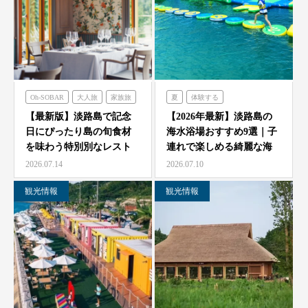
Oh-SOBAR
大人旅
家族旅
夏
体験する
食べる
フレンチの森
のじまスコーラ
【最新版】淡路島で記念
【2026年最新】淡路島の
日にぴったり島の旬食材
海水浴場おすすめ9選｜子
オーシャンテラス
シェフガーデン
を味わう特別別なレスト
連れで楽しめる綺麗な海
のじまスコーラ
青海波
ラン7選
と海開き情報
2026.07.14
2026.07.10
海神人の食卓
観光情報
観光情報