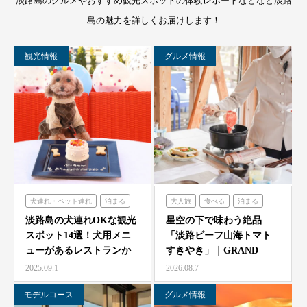
淡路島のグルメやおすすめ観光スポットの体験レポートなどなど淡路
島の魅力を詳しくお届けします！
観光情報
グルメ情報
犬連れ・ペット連れ
泊まる
大人旅
食べる
泊まる
ミエレザガーデン
グランシャリオ
淡路島の犬連れOKな観光
星空の下で味わう絶品
スポット14選！犬用メニ
「淡路ビーフ山海トマト
のじまスコーラ
ューがあるレストランか
すきやき」｜GRAND
シェフガーデン
らペット可ホテルまで…
CHARIOT 北斗七星…
2025.09.1
2026.08.7
モデルコース
グルメ情報