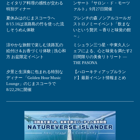
とイタリア料理の感性が交わる
ンサート『サロン・ド・モーツ
特別ディナー
ァルト』9月27日開催
夏休みはのじまスコーラへ
フレンチの森 ノンアルコールガ
8/15.16は淡路島の竹を使った流
ストロノミーイベント「飲まな
しそうめん体験
いという贅沢 ～香りと味覚の館
～」
涼やかな旅館で楽しむ淡路瓦の
ミシュラン三つ星・中東久人シ
絵付け＆お香づくり体験 | 洗心和
ェフによる、心と味覚を満たす2
方 お盆限定イベント
日間限りの美食リトリート ―
THE PASONA
夕景と生演奏に包まれる特別な
【ハローキティアップルラン
ディナー 「Golden Hour Music
ド】最新イベント情報まとめ
Lounge」のじまスコーラで
8/22,29に開催