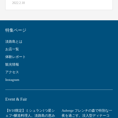
2022.2.18
特集ページ
淡路島とは
お店一覧
体験レポート
観光情報
アクセス
Instagram
Event & Fair
【9/10限定】ミシュラン1つ星シ
Auberge フレンチの森で特別な一
ェフ×醸造料理人。淡路島の恵み
夜を過ごす。没入型ディナーコ