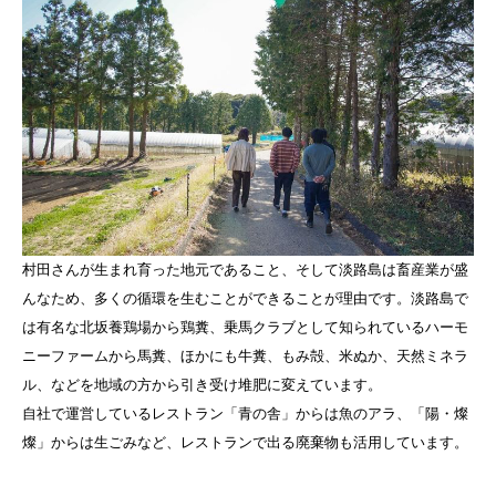
村田さんが生まれ育った地元であること、そして淡路島は畜産業が盛
んなため、多くの循環を生むことができることが理由です。淡路島で
は有名な北坂養鶏場から鶏糞、乗馬クラブとして知られているハーモ
ニーファームから馬糞、ほかにも牛糞、もみ殻、米ぬか、天然ミネラ
ル、などを地域の方から引き受け堆肥に変えています。
自社で運営しているレストラン「青の舎」からは魚のアラ、「陽・燦
燦」からは生ごみなど、レストランで出る廃棄物も活用しています。