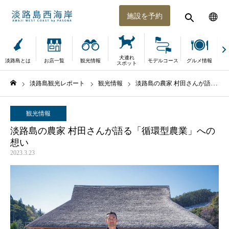
施設を予約
犬連れ
淡路島とは
お店一覧
観光情報
モデルコース
グルメ情報
体
スポット
淡路島観光レポート
観光情報
淡路島の農家 村田さんが語る「循環型農業」への想い
ホーム
観光情報
淡路島の農家 村田さんが語る「循環型農業」への
想い
2023.3.23