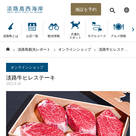
施設を予約
犬連れ
淡路島とは
お店一覧
観光情報
モデルコース
グルメ情報
体
スポット
淡路島観光レポート
オンラインショップ
淡路牛ヒレステーキ
ホーム
オンラインショップ
淡路牛ヒレステーキ
2022.9.18