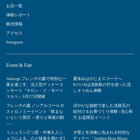
お店一覧
体験レポート
観光情報
アクセス
Instagram
Event & Fair
Auberge フレンチの森で特別な一
夏休みはのじまスコーラへ
夜を過ごす。没入型ディナーコ
8/15.16は淡路島の竹を使った流
ンサート『サロン・ド・モーツ
しそうめん体験
ァルト』9月27日開催
フレンチの森 ノンアルコールガ
涼やかな旅館で楽しむ淡路瓦の
ストロノミーイベント「飲まな
絵付け＆お香づくり体験 | 洗心和
いという贅沢 ～香りと味覚の館
方 お盆限定イベント
～」
ミシュラン三つ星・中東久人シ
夕景と生演奏に包まれる特別な
ェフによる、心と味覚を満たす2
ディナー 「Golden Hour Music