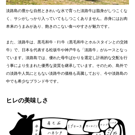
淡路島の豊かな自然ときれいな水で育った淡路牛は脂身がしつこくな
く、サシがしっかり入っていてもしつこくありません。赤身にはお肉
本来のうまみがあり、飽きのこない食べやすさが魅力です。
また、淡路牛は、黒毛和牛・F1牛（黒毛和牛とホルスタインとの交雑
牛）で、日本を代表する松坂牛や神戸牛も「淡路牛」がルースとなっ
ています。淡路島では、優れた母牛ばかりを選定し計画的な交配を行
う事により生まれた優秀な資質を継承しています。そのため、島外で
の淡路牛人気にともない淡路牛の価格も高騰しており、今や淡路島の
中でも希少なブランド牛です。
ヒレの美味しさ