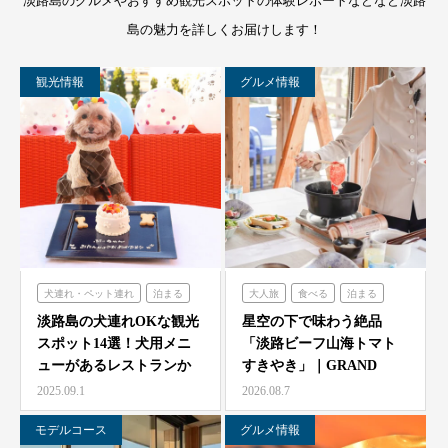
淡路島のグルメやおすすめ観光スポットの体験レポートなどなど淡路
島の魅力を詳しくお届けします！
観光情報
グルメ情報
犬連れ・ペット連れ
泊まる
大人旅
食べる
泊まる
ミエレザガーデン
グランシャリオ
淡路島の犬連れOKな観光
星空の下で味わう絶品
スポット14選！犬用メニ
「淡路ビーフ山海トマト
のじまスコーラ
ューがあるレストランか
すきやき」｜GRAND
シェフガーデン
らペット可ホテルまで…
CHARIOT 北斗七星…
2025.09.1
2026.08.7
モデルコース
グルメ情報