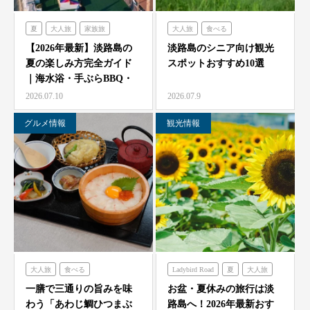
夏
大人旅
家族旅
大人旅
食べる
食べる
体験する
禅坊靖寧
フレンチの森
古酒の舎
【2026年最新】淡路島の
淡路島のシニア向け観光
夏の楽しみ方完全ガイド
スポットおすすめ10選
ハローキティスマイル
禅坊靖寧
のじまスコーラ
｜海水浴・手ぶらBBQ・
オーシャンテラス
ミエレ
農家レストラン「陽・燦燦」
子供の遊び場と絶景…
2026.07.10
2026.07.9
グランシャリオ
シェフガーデン
グルメ情報
観光情報
クラフトサーカス
ニジゲンノモリ
大人旅
食べる
Ladybird Road
夏
大人旅
海神人の食卓
家族旅
フレンチの森
一膳で三通りの旨みを味
お盆・夏休みの旅行は淡
わう「あわじ鯛ひつまぶ
路島へ！2026年最新おす
グランシャリオ