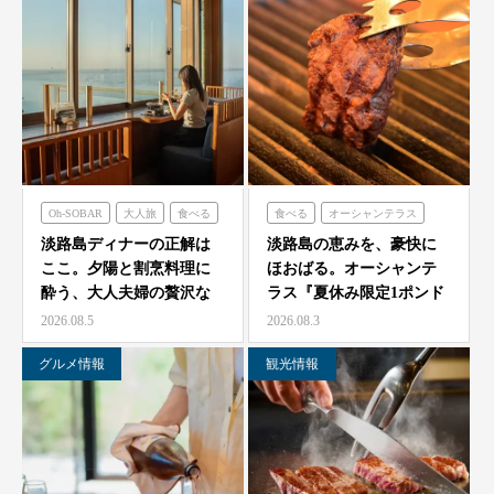
Oh-SOBAR
大人旅
食べる
食べる
オーシャンテラス
青海波
淡路島ディナーの正解は
淡路島の恵みを、豪快に
ここ。夕陽と割烹料理に
ほおばる。オーシャンテ
酔う、大人夫婦の贅沢な
ラス『夏休み限定1ポンド
一夜をモダン蕎麦割烹
ビーフフェア』7月25…
2026.08.5
2026.08.3
O…
グルメ情報
観光情報