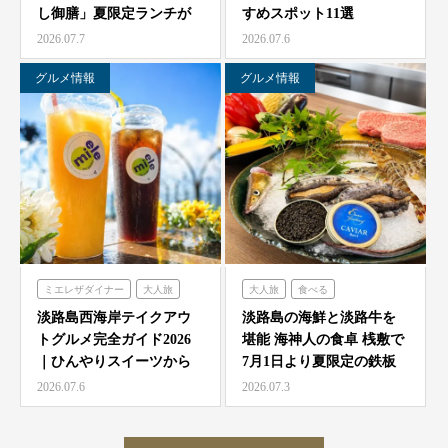
し御膳」夏限定ランチが
すめスポット11選
農家レストラン「陽・燦燦」
7/1より海神人の食卓 …
2026.07.7
2026.07.6
シェフガーデン
ニジゲンノモリ
グルメ情報
グルメ情報
ミエレザダイナー
大人旅
大人旅
食べる
家族旅
食べる
海神人の食卓
淡路島西海岸テイクアウ
淡路島の海鮮と淡路牛を
トグルメ完全ガイド2026
堪能 海神人の食卓 桟敷で
ハローキティスマイル
｜ひんやりスイーツから
7月1日より夏限定の鉄板
ミエレザガーデン
絶品グルメまで徹底紹…
焼きコース4種が登…
2026.07.6
2026.07.3
ハローキティショーボックス
のじまスコーラ
クラフトサーカス