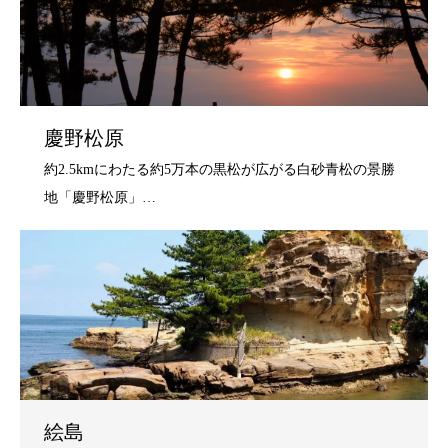
慶野松原
絵島