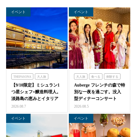
イベント
イベント
THEPASONA
大人旅
大人旅
食べる
体験する
食べる
体験する
泊まる
フレンチの森
【9/10限定】ミシュラン1
Auberge フレンチの森で特
つ星シェフ×醸造料理人。
別な一夜を過ごす。没入
淡路島の恵みとイタリア
型ディナーコンサート
料理の感性が交わ…
『サロン・ド・モ…
2026.08.7
2026.08.5
イベント
イベント