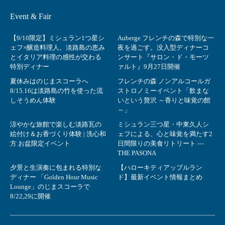
Event & Fair
【9/10限定】ミシュラン1つ星シ
Auberge フレンチの森で特別な一
ェフ×醸造料理人。淡路島の恵み
夜を過ごす。没入型ディナーコ
とイタリア料理の感性が交わる
ンサート『サロン・ド・モーツ
特別ディナー
ァルト』9月27日開催
夏休みはのじまスコーラへ
フレンチの森 ノンアルコールガ
8/15.16は淡路島の竹を使った流
ストロノミーイベント「飲まな
しそうめん体験
いという贅沢 ～香りと味覚の館
～」
涼やかな旅館で楽しむ淡路瓦の
ミシュラン三つ星・中東久人シ
絵付け＆お香づくり体験 | 洗心和
ェフによる、心と味覚を満たす2
方 お盆限定イベント
日間限りの美食リトリート ―
THE PASONA
夕景と生演奏に包まれる特別な
【ハローキティアップルラン
ディナー 「Golden Hour Music
ド】最新イベント情報まとめ
Lounge」のじまスコーラで
8/22,29に開催