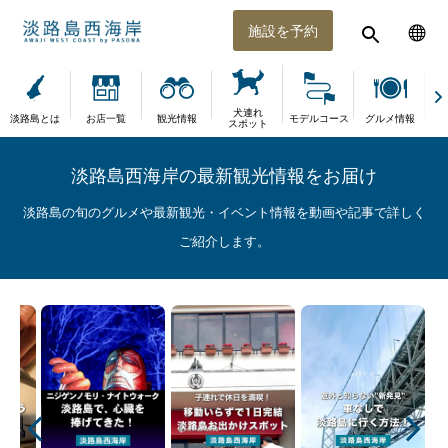
施設を予約
犬連れ
淡路島とは
お店一覧
観光情報
モデルコース
グルメ情報
体
スポット
淡路島西海岸の最新観光情報をお届け
淡路島の旬のグルメや最新観光・イベント情報を動画や記事で詳しく
ご紹介します。