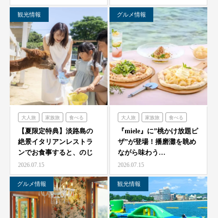
観光情報
グルメ情報
大人旅
家族旅
食べる
大人旅
家族旅
食べる
体験する
のじまスコーラ
体験する
ミエレ
【夏限定特典】淡路島の
『miele』に”桃かけ放題ピ
絶景イタリアンレストラ
ザ”が登場！播磨灘を眺め
ンでお食事すると、のじ
ながら味わう…
ま動物園の入場券をプレ
2026.07.15
2026.07.15
ゼ…
グルメ情報
観光情報