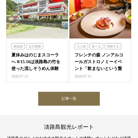
家族旅
近日開催
大人旅
食べる
体験する
のじまスコーラ
フレンチの森
夏休みはのじまスコーラ
フレンチの森 ノンアルコ
へ 8/15.16は淡路島の竹を
ールガストロノミーイベ
使った流しそうめん体験
ント「飲まないという贅
沢 ～香りと味覚の館～…
2026.07.31
2026.07.15
記事一覧
淡路島観光レポート