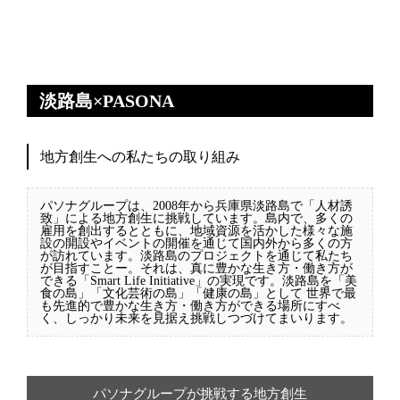
淡路島×PASONA
地方創生への私たちの取り組み
パソナグループは、2008年から兵庫県淡路島で「人材誘
致」による地方創生に挑戦しています。島内で、多くの
雇用を創出するとともに、地域資源を活かした様々な施
設の開設やイベントの開催を通じて国内外から多くの方
が訪れています。淡路島のプロジェクトを通じて私たち
が目指すことー。それは、真に豊かな生き方・働き方が
できる「Smart Life Initiative」の実現です。淡路島を「美
食の島」「文化芸術の島」「健康の島」として 世界で最
も先進的で豊かな生き方・働き方ができる場所にすべ
く、しっかり未来を見据え挑戦しつづけてまいります。
パソナグループが挑戦する地方創生