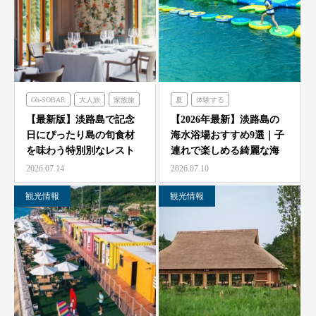
Oh-SOBAR
大人旅
家族旅
夏
体験する
食べる
フレンチの森
のじまスコーラ
【最新版】淡路島で記念
【2026年最新】淡路島の
日にぴったり島の旬食材
海水浴場おすすめ9選｜子
オーシャンテラス
シェフガーデン
を味わう特別別なレスト
連れで楽しめる綺麗な海
のじまスコーラ
青海波
ラン7選
と海開き情報
2026.07.14
2026.07.10
海神人の食卓
観光情報
観光情報