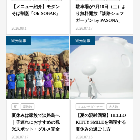
シェフガーデン
【メニュー紹介】モダン
駐車場が7月18日（土）よ
そば割烹「Oh-SOBAR」
り無料開放「淡路シェフ
ガーデン by PASONA」
「Ladyb…
2026.08.1
2026.07.17
観光情報
観光情報
夏
家族旅
ミエレザダイナー
大人旅
農家レストラン「陽・燦燦」
家族旅
食べる
体験する
夏休みは家族で淡路島へ
【夏の混雑回避】HELLO
｜子連れにおすすめの観
KITTY SMILEを満喫する
シェフガーデン
ハローキティスマイル
光スポット・グルメ完全
夏休みの過ごし方
ニジゲンノモリ
ガイド
2026.07.17
2026.07.15