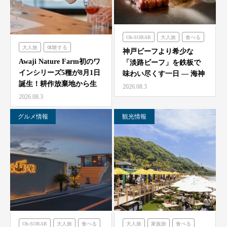
Oh-SOBAR
大人旅
食べる
大人旅
体験する
のじまスコーラ
海神人の食卓
神戸ビーフより希少な
農家レストラン「陽・燦燦」
Awaji Nature Farm初のワ
「淡路ビーフ」を鉄板で
インシリーズ5種が8月1日
味わい尽くす一日 — 海神
誕生！耕作放棄地から生
人（アマン）の食卓
2026.08.3
ま…
「桟…
2026.08.3
グルメ情報
観光情報
Oh-SOBAR
大人旅
食べる
大人旅
家族旅
食べる