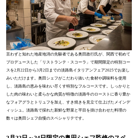
言わずと知れた地産地消の先駆者である奥田政行氏が、関西で初めて
プロデュースした「リストランテ・スコーラ」で期間限定の特別コー
スを2月22日から3月2日までの淡路島イタリアンフェア2025でお楽し
みいただけます。奥田シェフがこだわり抜いた食材や調味料を使用
し、淡路島の恵みを味わい尽くす特別なフルコースです。しっかりと
した肉の味わいと柔らかな肉質が特徴の淡路牛のローストに香り豊か
なフォアグラとトリュフを加え、すき焼きを見立て仕上げたメインデ
ィッシュ。淡路島で採れた新鮮な野菜と平目を掛け合わせた料理の
数々は奥田シェフ自慢のスペシャリテです。
2月22日～24日限定の奥田シェフ監修のスペ