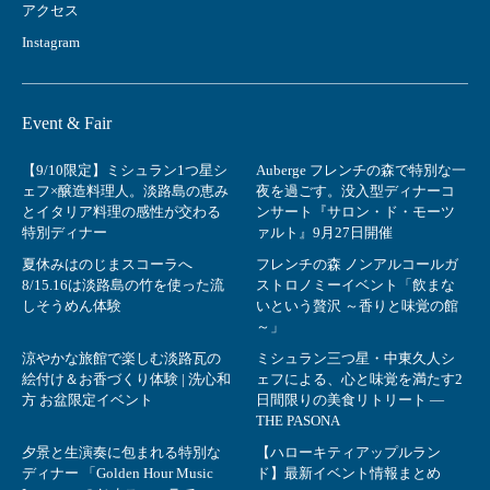
アクセス
Instagram
Event & Fair
【9/10限定】ミシュラン1つ星シ
Auberge フレンチの森で特別な一
ェフ×醸造料理人。淡路島の恵み
夜を過ごす。没入型ディナーコ
とイタリア料理の感性が交わる
ンサート『サロン・ド・モーツ
特別ディナー
ァルト』9月27日開催
夏休みはのじまスコーラへ
フレンチの森 ノンアルコールガ
8/15.16は淡路島の竹を使った流
ストロノミーイベント「飲まな
しそうめん体験
いという贅沢 ～香りと味覚の館
～」
涼やかな旅館で楽しむ淡路瓦の
ミシュラン三つ星・中東久人シ
絵付け＆お香づくり体験 | 洗心和
ェフによる、心と味覚を満たす2
方 お盆限定イベント
日間限りの美食リトリート ―
THE PASONA
夕景と生演奏に包まれる特別な
【ハローキティアップルラン
ディナー 「Golden Hour Music
ド】最新イベント情報まとめ