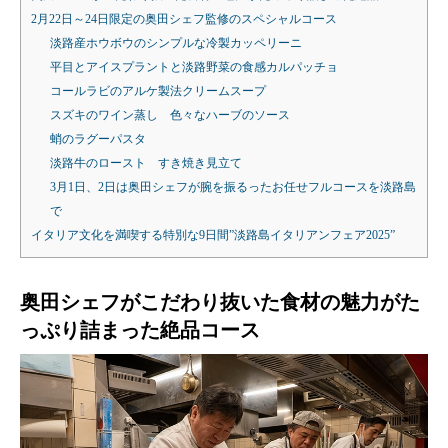
2月22日～24日限定の奥田シェフ監修のスペシャルコース
淡路産ホウボウのシンプルな冷製カッペリーニ
平目とアイスプラントと淡路野菜の食感カルパッチョ
コールラビのアルケ製法クリームスープ
スズキのワイン蒸し 色々なハーブのソース
蛸のラグーパスタ
淡路牛のロースト すき焼き見立て
3月1日、2日は奥田シェフが腕を振るったお任せフルコースを淡路島
で
イタリア文化を満喫する特別な9日間”淡路島イタリアンフェア2025”
奥田シェフがこだわり抜いた食材の魅力がた
っぷり詰まった絶品コース