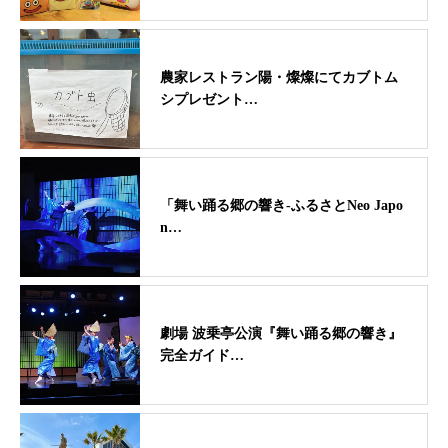
農家レストラン陽・燦燦にてカブトム
シプレゼント…
「舞い踊る郷の響き-ふるさとNeo Japo
n…
劇場 波乗亭公演『舞い踊る郷の響き』
完全ガイド…