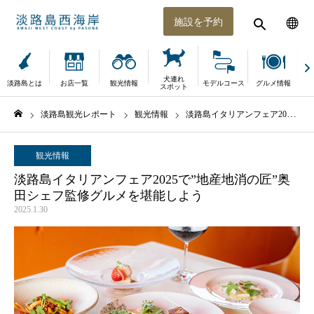
施設を予約
犬連れ
淡路島とは
お店一覧
観光情報
モデルコース
グルメ情報
体
スポット
淡路島観光レポート
観光情報
淡路島イタリアンフェア2025で”地産地消の匠”奥田シェフ監修グルメを堪能しよう
ホーム
観光情報
淡路島イタリアンフェア2025で”地産地消の匠”奥
田シェフ監修グルメを堪能しよう
2025.1.30