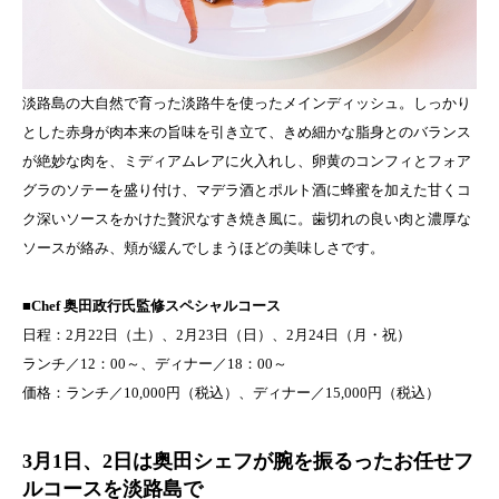
淡路島の大自然で育った淡路牛を使ったメインディッシュ。しっかり
とした赤身が肉本来の旨味を引き立て、きめ細かな脂身とのバランス
が絶妙な肉を、ミディアムレアに火入れし、卵黄のコンフィとフォア
グラのソテーを盛り付け、マデラ酒とポルト酒に蜂蜜を加えた甘くコ
ク深いソースをかけた贅沢なすき焼き風に。歯切れの良い肉と濃厚な
ソースが絡み、頬が緩んでしまうほどの美味しさです。
■Chef 奥田政行氏監修スペシャルコース
日程：2月22日（土）、2月23日（日）、2月24日（月・祝）
ランチ／12：00～、ディナー／18：00～
価格：ランチ／10,000円（税込）、ディナー／15,000円（税込）
3月1日、2日は奥田シェフが腕を振るったお任せフ
ルコースを淡路島で