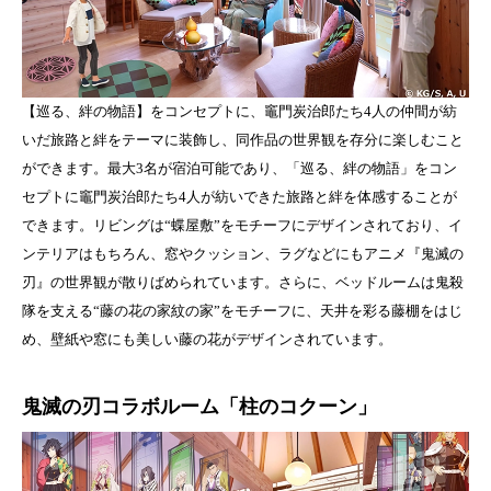
【巡る、絆の物語】をコンセプトに、竈門炭治郎たち4人の仲間が紡
いだ旅路と絆をテーマに装飾し、同作品の世界観を存分に楽しむこと
ができます。最大3名が宿泊可能であり、「巡る、絆の物語」をコン
セプトに竈門炭治郎たち4人が紡いできた旅路と絆を体感することが
できます。リビングは“蝶屋敷”をモチーフにデザインされており、イ
ンテリアはもちろん、窓やクッション、ラグなどにもアニメ『鬼滅の
刃』の世界観が散りばめられています。さらに、ベッドルームは鬼殺
隊を支える“藤の花の家紋の家”をモチーフに、天井を彩る藤棚をはじ
め、壁紙や窓にも美しい藤の花がデザインされています。
鬼滅の刃コラボルーム「柱のコクーン」