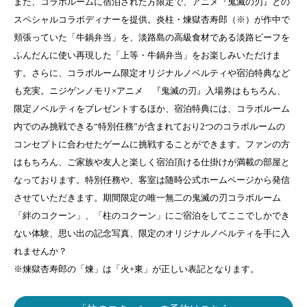
また、コラボルームに宿泊された方限定で、アニメ『鬼滅の刃』との
スペシャルコラボディナーを提供。炎柱・煉獄杏寿郎（※）が作中で
頬張っていた「牛鍋弁当」を、淡路島の高級食材である淡路ビーフを
ふんだんに使い再現した「上等・牛鍋弁当」をお楽しみいただけま
す。さらに、コラボルーム限定オリジナルノベルティや宿泊特典など
も充実。ニジゲンノモリ×アニメ 『鬼滅の刃』入場券はもちろん、
限定ノベルティをプレゼントするほか、宿泊特典には、コラボルーム
内でのみ挑戦できる“特別任務”が含まれており2つのコラボルームの
コンセプトに合わせたゲームに挑戦することができます。ファンの方
はもちろん、ご家族や友人と楽しく宿泊頂ける仕掛けが満載の部屋と
なっております。特別任務や、客室は随時公式ホームページから発信
させていただきます。期間限定の唯一無二の鬼滅の刃コラボルーム
「絆のコクーン」、「柱のコクーン」にご宿泊をしてここでしかでき
ない体験、思い出の記念写真、限定のオリジナルノベルティを手に入
れませんか？
※煉獄杏寿郎の「煉」は「火+東」が正しい表記となります。