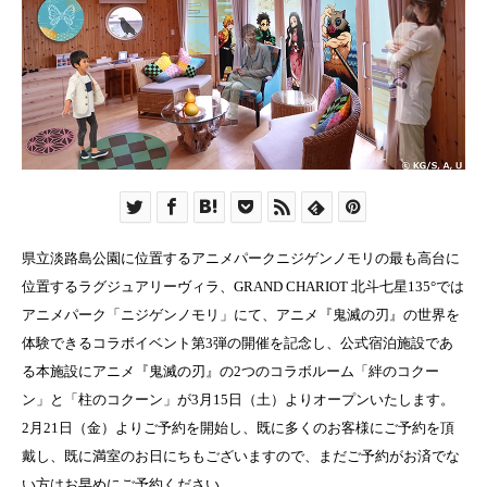
県立淡路島公園に位置するアニメパークニジゲンノモリの最も高台に
位置するラグジュアリーヴィラ、GRAND CHARIOT 北斗七星135°では
アニメパーク「ニジゲンノモリ」にて、アニメ『鬼滅の刃』の世界を
体験できるコラボイベント第3弾の開催を記念し、公式宿泊施設であ
る本施設にアニメ『鬼滅の刃』の2つのコラボルーム「絆のコクー
ン」と「柱のコクーン」が3月15日（土）よりオープンいたします。
2月21日（金）よりご予約を開始し、既に多くのお客様にご予約を頂
戴し、既に満室のお日にちもございますので、まだご予約がお済でな
い方はお早めにご予約ください。