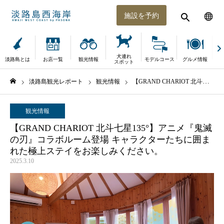
施設を予約
犬連れ
淡路島とは
お店一覧
観光情報
モデルコース
グルメ情報
体
スポット
淡路島観光レポート
観光情報
【GRAND CHARIOT 北斗七星135°】アニメ『鬼滅の刃』コラボルーム登場 キャラクターたちに囲まれた極上ステイをお楽しみください。
ホーム
観光情報
【GRAND CHARIOT 北斗七星135°】アニメ『鬼滅
の刃』コラボルーム登場 キャラクターたちに囲ま
れた極上ステイをお楽しみください。
2025.3.10