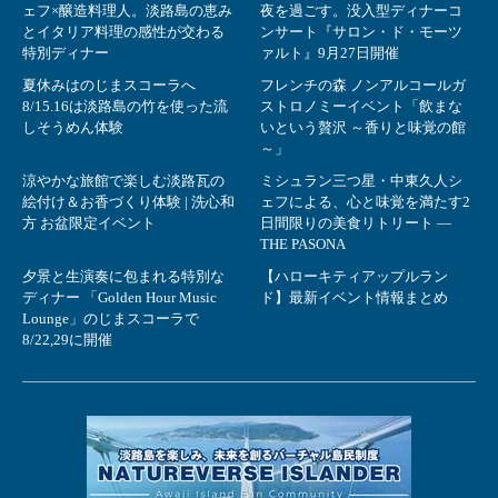
ェフ×醸造料理人。淡路島の恵み
夜を過ごす。没入型ディナーコ
とイタリア料理の感性が交わる
ンサート『サロン・ド・モーツ
特別ディナー
ァルト』9月27日開催
夏休みはのじまスコーラへ
フレンチの森 ノンアルコールガ
8/15.16は淡路島の竹を使った流
ストロノミーイベント「飲まな
しそうめん体験
いという贅沢 ～香りと味覚の館
～」
涼やかな旅館で楽しむ淡路瓦の
ミシュラン三つ星・中東久人シ
絵付け＆お香づくり体験 | 洗心和
ェフによる、心と味覚を満たす2
方 お盆限定イベント
日間限りの美食リトリート ―
THE PASONA
夕景と生演奏に包まれる特別な
【ハローキティアップルラン
ディナー 「Golden Hour Music
ド】最新イベント情報まとめ
Lounge」のじまスコーラで
8/22,29に開催