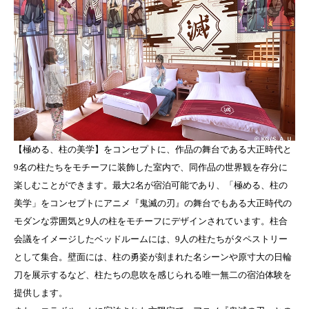
【極める、柱の美学】をコンセプトに、作品の舞台である大正時代と
9名の柱たちをモチーフに装飾した室内で、同作品の世界観を存分に
楽しむことができます。最大2名が宿泊可能であり、「極める、柱の
美学」をコンセプトにアニメ『鬼滅の刃』の舞台でもある大正時代の
モダンな雰囲気と9人の柱をモチーフにデザインされています。柱合
会議をイメージしたベッドルームには、9人の柱たちがタペストリー
として集合。壁面には、柱の勇姿が刻まれた名シーンや原寸大の日輪
刀を展示するなど、柱たちの息吹を感じられる唯一無二の宿泊体験を
提供します。