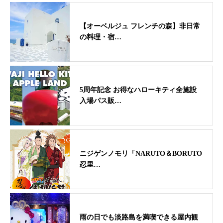
【オーベルジュ フレンチの森】非日常
の料理・宿…
5周年記念 お得なハローキティ全施設
入場パス販…
ニジゲンノモリ「NARUTO＆BORUTO
忍里…
雨の日でも淡路島を満喫できる屋内観