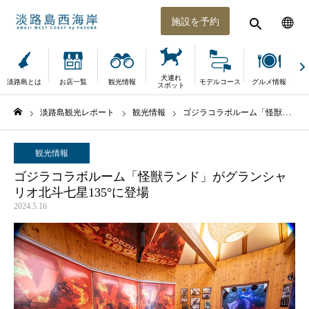
施設を予約
犬連れ
淡路島とは
お店一覧
観光情報
モデルコース
グルメ情報
体
スポット
淡路島観光レポート
観光情報
ゴジラコラボルーム「怪獣ランド」がグランシャリオ北斗七星135°に登場
ホーム
観光情報
ゴジラコラボルーム「怪獣ランド」がグランシャ
リオ北斗七星135°に登場
2024.5.16