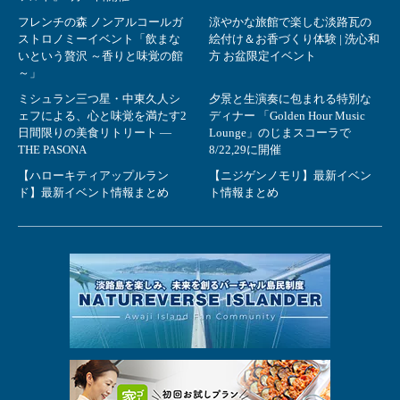
フレンチの森 ノンアルコールガ
涼やかな旅館で楽しむ淡路瓦の
ストロノミーイベント「飲まな
絵付け＆お香づくり体験 | 洗心和
いという贅沢 ～香りと味覚の館
方 お盆限定イベント
～」
ミシュラン三つ星・中東久人シ
夕景と生演奏に包まれる特別な
ェフによる、心と味覚を満たす2
ディナー 「Golden Hour Music
日間限りの美食リトリート ―
Lounge」のじまスコーラで
THE PASONA
8/22,29に開催
【ハローキティアップルラン
【ニジゲンノモリ】最新イベン
ド】最新イベント情報まとめ
ト情報まとめ